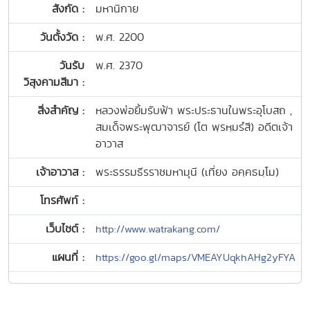
สังกัด :
มหานิกาย
วันตั้งวัด :
พ.ศ. 2200
วันรับ
พ.ศ. 2370
วิสุงคามสีมา :
สิ่งสำคัญ :
หลวงพ่อยิ้มรับฟ้า พระประธานในพระอุโบสถ ,
สมเด็จพระพุฒาจารย์ (โต พฺรหฺมรํสี) อดีตเจ้า
อาวาส
เจ้าอาวาส :
พระธรรมธีรราชมหามุนี (เที่ยง อคฺคธมฺโม)
โทรศัพท์ :
เว็บไซต์ :
http://www.watrakang.com/
แผนที่ :
https://goo.gl/maps/VMEAYUqkhAHg2yFYA