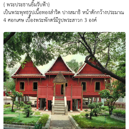
{ พระประธานยิ้มรับฟ้า}
เป็นพระพุทธรูปเนื้อทองสำริด ปางสมาธิ หน้าตักกว้างประมาณ
4 ศอกเศษ เบื้องพระพักตร์มีรูปพระสาวก 3 องค์