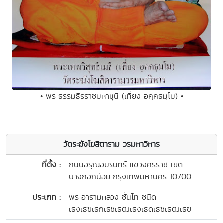
• พระธรรมธีรราชมหามุนี (เที่ยง อคฺคธมฺโม) •
วัดระฆังโฆสิตาราม วรมหาวิหาร
ที่ตั้ง :
ถนนอรุณอมรินทร์ แขวงศิริราช เขต
บางกอกน้อย กรุงเทพมหานคร 10700
ประเภท :
พระอารามหลวง ชั้นโท ชนิด
เธงเธฃเธกเธซเธฒเธงเธดเธซเธฒเธฃ