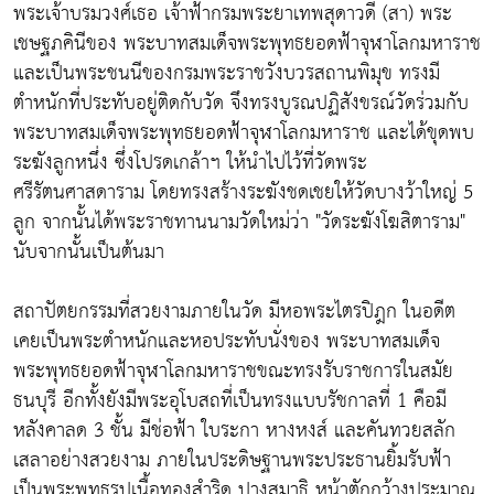
พระเจ้าบรมวงศ์เธอ เจ้าฟ้ากรมพระยาเทพสุดาวดี (สา) พระ
เชษฐภคินีของ พระบาทสมเด็จพระพุทธยอดฟ้าจุฬาโลกมหาราช
และเป็นพระชนนีของกรมพระราชวังบวรสถานพิมุข ทรงมี
ตำหนักที่ประทับอยู่ติดกับวัด จึงทรงบูรณปฏิสังขรณ์วัดร่วมกับ
พระบาทสมเด็จพระพุทธยอดฟ้าจุฬาโลกมหาราช และได้ขุดพบ
ระฆังลูกหนึ่ง ซึ่งโปรดเกล้าฯ ให้นำไปไว้ที่วัดพระ
ศรีรัตนศาสดาราม โดยทรงสร้างระฆังชดเชยให้วัดบางว้าใหญ่ 5
ลูก จากนั้นได้พระราชทานนามวัดใหม่ว่า "วัดระฆังโฆสิตาราม"
นับจากนั้นเป็นต้นมา
สถาปัตยกรรมที่สวยงามภายในวัด มีหอพระไตรปิฎก ในอดีต
เคยเป็นพระตำหนักและหอประทับนั่งของ พระบาทสมเด็จ
พระพุทธยอดฟ้าจุฬาโลกมหาราชขณะทรงรับราชการในสมัย
ธนบุรี อีกทั้งยังมีพระอุโบสถที่เป็นทรงแบบรัชกาลที่ 1 คือมี
หลังคาลด 3 ชั้น มีช่อฟ้า ใบระกา หางหงส์ และคันทวยสลัก
เสลาอย่างสวยงาม ภายในประดิษฐานพระประธานยิ้มรับฟ้า
เป็นพระพุทธรูปเนื้อทองสำริด ปางสมาธิ หน้าตักกว้างประมาณ