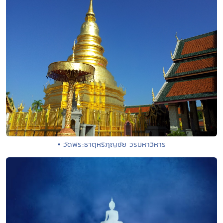
• วัดพระธาตุหริภุญชัย วรมหาวิหาร