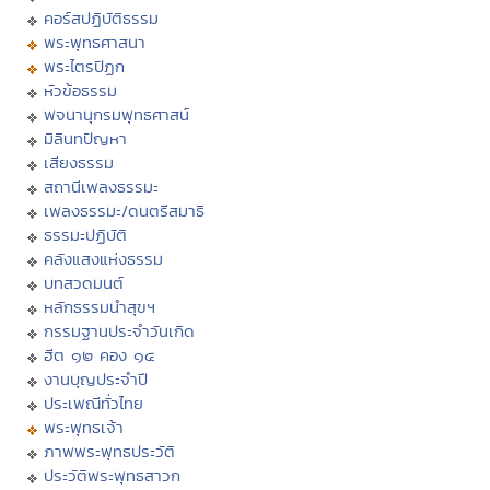
คอร์สปฏิบัติธรรม
พระพุทธศาสนา
พระไตรปิฏก
หัวข้อธรรม
พจนานุกรมพุทธศาสน์
มิลินทปัญหา
เสียงธรรม
สถานีเพลงธรรมะ
เพลงธรรมะ/ดนตรีสมาธิ
ธรรมะปฏิบัติ
คลังแสงแห่งธรรม
บทสวดมนต์
หลักธรรมนำสุขฯ
กรรมฐานประจำวันเกิด
ฮีต ๑๒ คอง ๑๔
งานบุญประจำปี
ประเพณีทั่วไทย
พระพุทธเจ้า
ภาพพระพุทธประวัติ
ประวัติพระพุทธสาวก