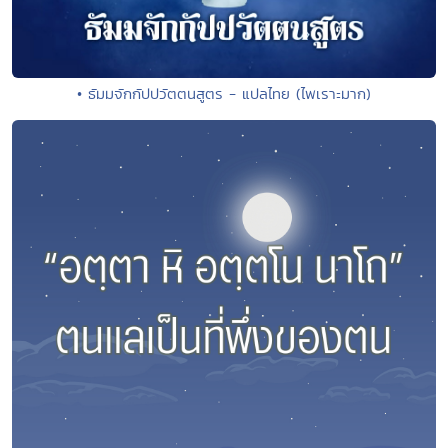
• ธัมมจักกัปปวัตตนสูตร - แปลไทย (ไพเราะมาก)