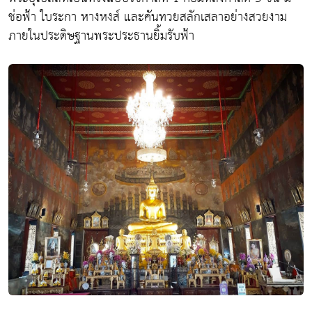
ช่อฟ้า ใบระกา หางหงส์ และคันทวยสลักเสลาอย่างสวยงาม
ภายในประดิษฐานพระประธานยิ้มรับฟ้า