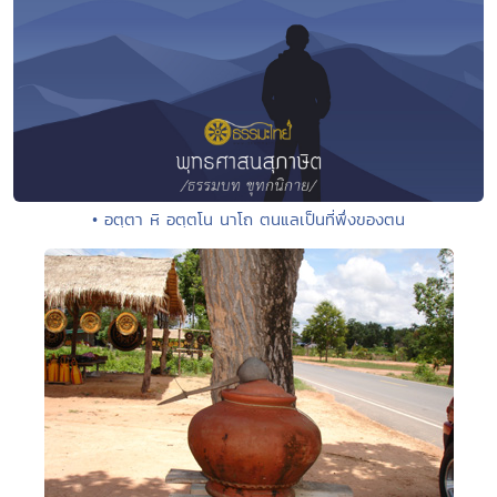
• อตฺตา หิ อตฺตโน นาโถ ตนแลเป็นที่พึ่งของตน