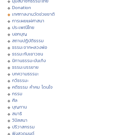
มุมสมาชิกธรรมะไทย
Donation
เทศกาลงานวัดช่วยชาติ
การเผยแผ่ศาสนา
ประเพณีไทย
บอกบุญ
สถานปฏิบัติธรรม
ธรรมะจากหลวงพ่อ
ธรรมะกับเยาวชน
นิทานธรรมะบันเทิง
ธรรมะบรรยาย
บทความธรรมะ
กวีธรรมะ
คติธรรม คำคม โดนใจ
กรรม
ศีล
บุญทาน
สมาธิ
วิปัสสนา
ปริวาสกรรม
ฟังสวดมนต์