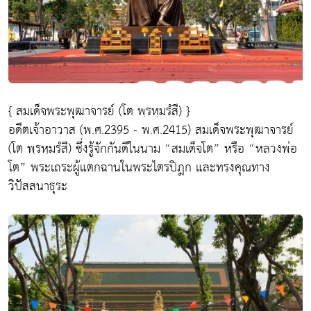
{ สมเด็จพระพุฒาจารย์ (โต พฺรหฺมรํสี) }
อดีตเจ้าอาวาส (พ.ศ.2395 - พ.ศ.2415) สมเด็จพระพุฒาจารย์
(โต พฺรหฺมรํสี) ซึ่งรู้จักกันดีในนาม “สมเด็จโต” หรือ “หลวงพ่อ
โต” พระเถระผู้แตกฉานในพระไตรปิฎก และทรงคุณทาง
วิปัสสนาธุระ