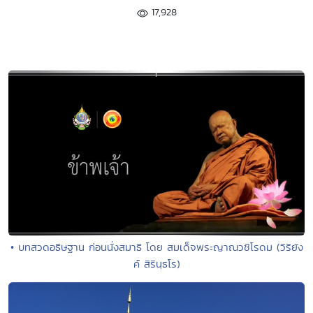
17,928
• บทสวดอธิษฐาน ก่อนนั่งสมาธิ โดย สมเด็จพระญาณวชิโรดม (วิริยัง
ค์ สิรินฺธโร)