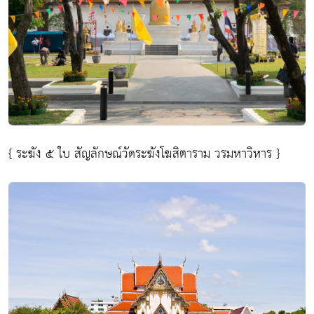
{ ระฆัง ๕ ใบ สัญลักษณ์วัดระฆังโฆสิตาราม วรมหาวิหาร }