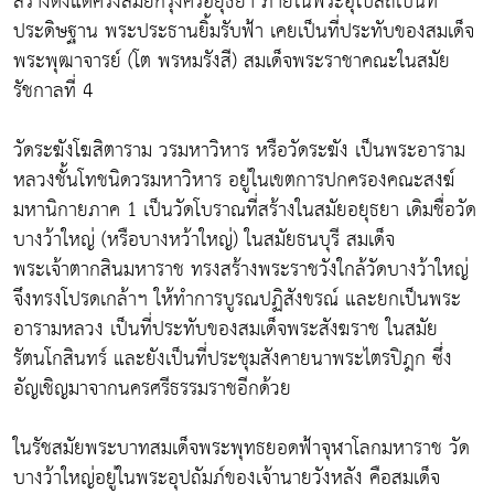
สร้างตั้งแต่ครั้งสมัยกรุงศรีอยุธยา ภายในพระอุโบสถเป็นที่
ประดิษฐาน พระประธานยิ้มรับฟ้า เคยเป็นที่ประทับของสมเด็จ
พระพุฒาจารย์ (โต พรหมรังสี) สมเด็จพระราชาคณะในสมัย
รัชกาลที่ 4
วัดระฆังโฆสิตาราม วรมหาวิหาร หรือวัดระฆัง เป็นพระอาราม
หลวงชั้นโทชนิดวรมหาวิหาร อยู่ในเขตการปกครองคณะสงฆ์
มหานิกายภาค 1 เป็นวัดโบราณที่สร้างในสมัยอยุธยา เดิมชื่อวัด
บางว้าใหญ่ (หรือบางหว้าใหญ่) ในสมัยธนบุรี สมเด็จ
พระเจ้าตากสินมหาราช ทรงสร้างพระราชวังใกล้วัดบางว้าใหญ่
จึงทรงโปรดเกล้าฯ ให้ทำการบูรณปฏิสังขรณ์ และยกเป็นพระ
อารามหลวง เป็นที่ประทับของสมเด็จพระสังฆราช ในสมัย
รัตนโกสินทร์ และยังเป็นที่ประชุมสังคายนาพระไตรปิฎก ซึ่ง
อัญเชิญมาจากนครศรีธรรมราชอีกด้วย
ในรัชสมัยพระบาทสมเด็จพระพุทธยอดฟ้าจุฬาโลกมหาราช วัด
บางว้าใหญ่อยู่ในพระอุปถัมภ์ของเจ้านายวังหลัง คือสมเด็จ