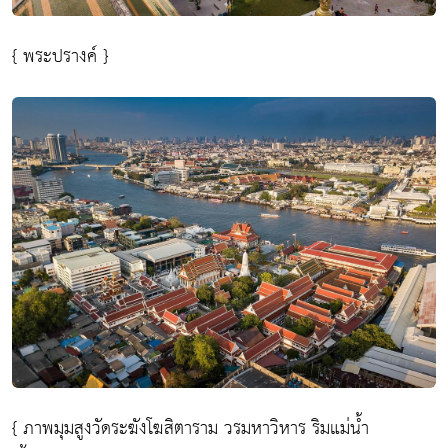
{ พระปรางค์ }
{ ภาพมุมสูงวัดระฆังโฆสิตาราม วรมหาวิหาร ริมแม่น้ำ