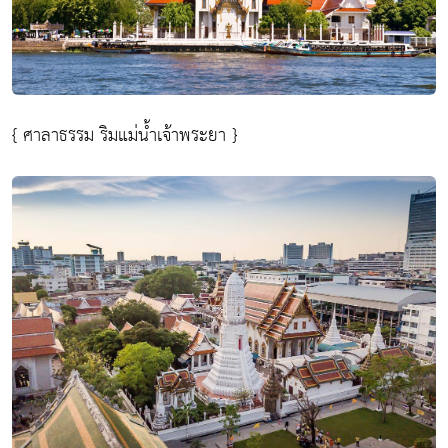
{ ศาลาธรรม ริมแม่น้ำเจ้าพระยา }