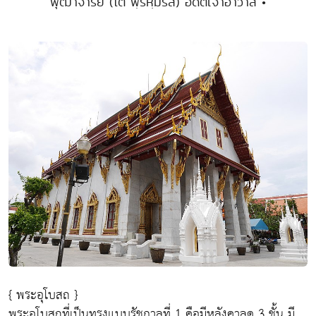
พุฒาจารย์ (โต พฺรหฺมรํสี) อดีตเจ้าอาวาส •
{ พระอุโบสถ }
พระอุโบสถที่เป็นทรงแบบรัชกาลที่ 1 คือมีหลังคาลด 3 ชั้น มี