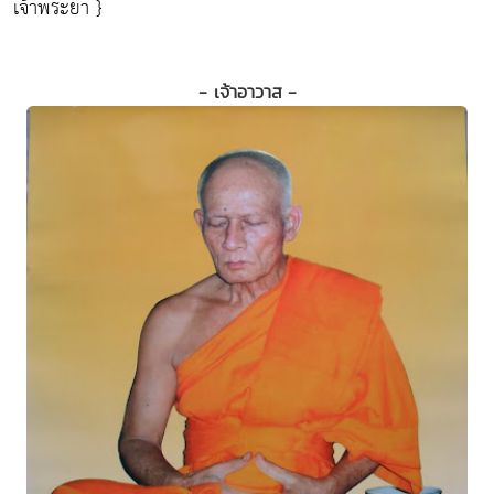
เจ้าพระยา }
- เจ้าอาวาส -