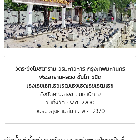
วัดระฆังโฆสิตาราม วรมหาวิหาร กรุงเทพมหานคร
พระอารามหลวง ชั้นโท ชนิด
เธงเธฃเธกเธซเธฒเธงเธดเธซเธฒเธฃ
สังกัดคณะสงฆ์ : มหานิกาย
วันตั้งวัด : พ.ศ. 2200
วันรับวิสุงคามสีมา : พ.ศ. 2370