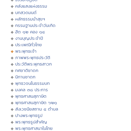
คลังแสงแห่งธรรม
บทสวดมนต์
หลักธรรมนำสุขฯ
กรรมฐานประจำวันเกิด
ฮีต ๑๒ คอง ๑๔
งานบุญประจำปี
ประเพณีทั่วไทย
พระพุทธเจ้า
ภาพพระพุทธประวัติ
ประวัติพระพุทธสาวก
ทศชาติชาดก
นิทานชาดก
พุทธวจนในธรรมบท
มงคล ๓๘ ประการ
พุทธศาสนสุภาษิต
พุทธศาสนสุภาษิต ๖๒๑
สังเวชนียสถาน ๔ ตำบล
ปางพระพุทธรูป
พระพุทธรูปสำคัญ
พระพุทธศาสนาในไทย