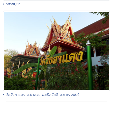
• วิสาขบูชา
• วัดวังผาแดง ต.นาสวน อ.ศรีสวัสดิ์ จ.กาญจนบุรี