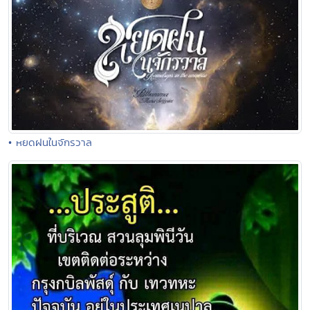
• หยดฝนในจักรวาล