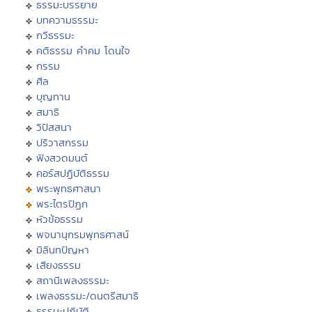
ธรรมะบรรยาย
บทความธรรมะ
กวีธรรมะ
คติธรรม คำคม โดนใจ
กรรม
ศีล
บุญทาน
สมาธิ
วิปัสสนา
ปริวาสกรรม
ฟังสวดมนต์
คอร์สปฏิบัติธรรม
พระพุทธศาสนา
พระไตรปิฏก
หัวข้อธรรม
พจนานุกรมพุทธศาสน์
มิลินทปัญหา
เสียงธรรม
สถานีเพลงธรรมะ
เพลงธรรมะ/ดนตรีสมาธิ
ธรรมะปฏิบัติ