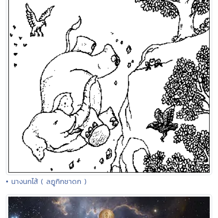
• นางนกไส้ ( ลฏูกิกชาดก )