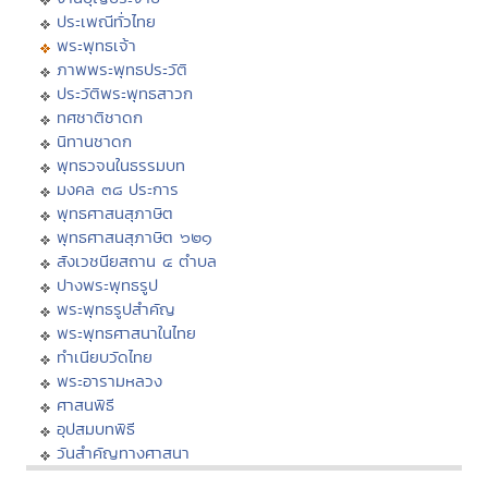
ประเพณีทั่วไทย
พระพุทธเจ้า
ภาพพระพุทธประวัติ
ประวัติพระพุทธสาวก
ทศชาติชาดก
นิทานชาดก
พุทธวจนในธรรมบท
มงคล ๓๘ ประการ
พุทธศาสนสุภาษิต
พุทธศาสนสุภาษิต ๖๒๑
สังเวชนียสถาน ๔ ตำบล
ปางพระพุทธรูป
พระพุทธรูปสำคัญ
พระพุทธศาสนาในไทย
ทำเนียบวัดไทย
พระอารามหลวง
ศาสนพิธี
อุปสมบทพิธี
วันสำคัญทางศาสนา