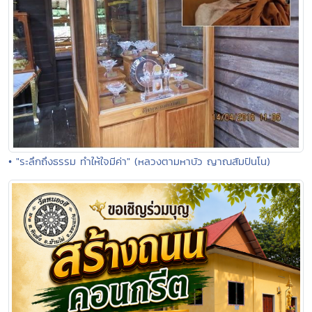
• "ระลึกถึงธรรม ทำให้ใจมีค่า" (หลวงตามหาบัว ญาณสัมปันโน)