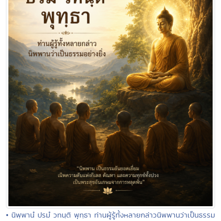
• นิพฺพานํ ปรมํ วทนฺติ พุทฺธา ท่านผู้รู้ทั้งหลายกล่าวนิพพานว่าเป็นธรรม