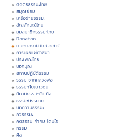
ติดต่อธรรมะไทย
สมุดเยี่ยม
เครือข่ายธรรมะ
สัญลักษณ์ไทย
มุมสมาชิกธรรมะไทย
Donation
เทศกาลงานวัดช่วยชาติ
การเผยแผ่ศาสนา
ประเพณีไทย
บอกบุญ
สถานปฏิบัติธรรม
ธรรมะจากหลวงพ่อ
ธรรมะกับเยาวชน
นิทานธรรมะบันเทิง
ธรรมะบรรยาย
บทความธรรมะ
กวีธรรมะ
คติธรรม คำคม โดนใจ
กรรม
ศีล