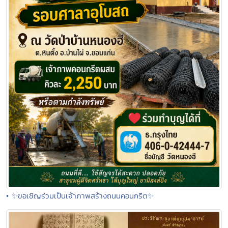
• ✨ขอเชิญร่วมเป็นเจ้าภาพสร้างถนนคอนกรีต✨