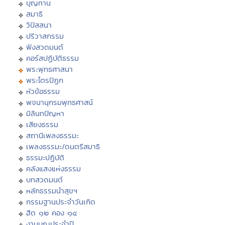
บุญทาน
สมาธิ
วิปัสสนา
ปริวาสกรรม
ฟังสวดมนต์
คอร์สปฏิบัติธรรม
พระพุทธศาสนา
พระไตรปิฏก
หัวข้อธรรม
พจนานุกรมพุทธศาสน์
มิลินทปัญหา
เสียงธรรม
สถานีเพลงธรรมะ
เพลงธรรมะ/ดนตรีสมาธิ
ธรรมะปฏิบัติ
คลังแสงแห่งธรรม
บทสวดมนต์
หลักธรรมนำสุขฯ
กรรมฐานประจำวันเกิด
ฮีต ๑๒ คอง ๑๔
งานบุญประจำปี