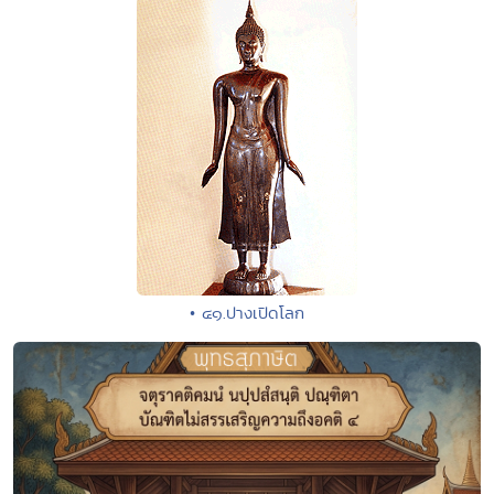
• ๔๑.ปางเปิดโลก