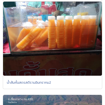
น้ำส้มคั้นสดรสดีรามอินทรากม2