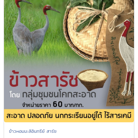
ข้าวหอมมะลิอินทรีย์ สารัช