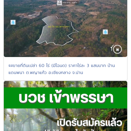
📜ขายที่ดินเปล่า 60 ไร่ (มีโฉนด) ราคาไร่ละ 3 แสนบาท บ้าน
แดนพนา ต.พญาแก้ว อ.เชียงกลาง จ.น่าน