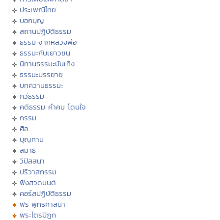
ประเพณีไทย
บอกบุญ
สถานปฏิบัติธรรม
ธรรมะจากหลวงพ่อ
ธรรมะกับเยาวชน
นิทานธรรมะบันเทิง
ธรรมะบรรยาย
บทความธรรมะ
กวีธรรมะ
คติธรรม คำคม โดนใจ
กรรม
ศีล
บุญทาน
สมาธิ
วิปัสสนา
ปริวาสกรรม
ฟังสวดมนต์
คอร์สปฏิบัติธรรม
พระพุทธศาสนา
พระไตรปิฏก