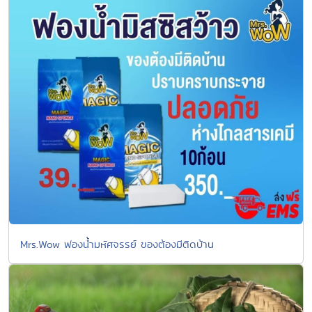
Mrs.Wow ฟองน้ำมหัศจรรย์ ของต้องมีติดบ้าน