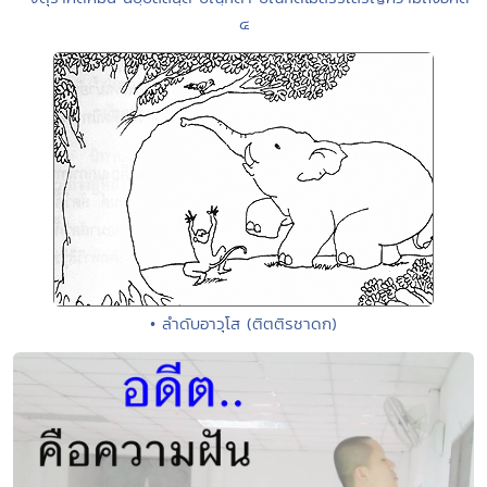
๔
• ลำดับอาวุโส (ติตติรชาดก)