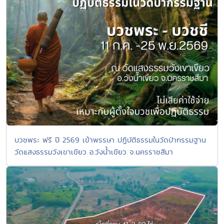
บวชพระ ฟรี ปี 2569 เข้าพรรษา ปฏิบัติธรรมในวัดป่ากรรมฐาน
วัดแสงธรรมวังเขาเขียว อ.วังน้ำเขียว จ.นครราชสีมา