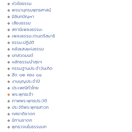
หัวข้อธรรม
พจนานุกรมพุทธศาสน์
มิลินทปัญหา
เสียงธรรม
สถานีเพลงธรรมะ
เพลงธรรมะ/ดนตรีสมาธิ
ธรรมะปฏิบัติ
คลังแสงแห่งธรรม
บทสวดมนต์
หลักธรรมนำสุขฯ
กรรมฐานประจำวันเกิด
ฮีต ๑๒ คอง ๑๔
งานบุญประจำปี
ประเพณีทั่วไทย
พระพุทธเจ้า
ภาพพระพุทธประวัติ
ประวัติพระพุทธสาวก
ทศชาติชาดก
นิทานชาดก
พุทธวจนในธรรมบท