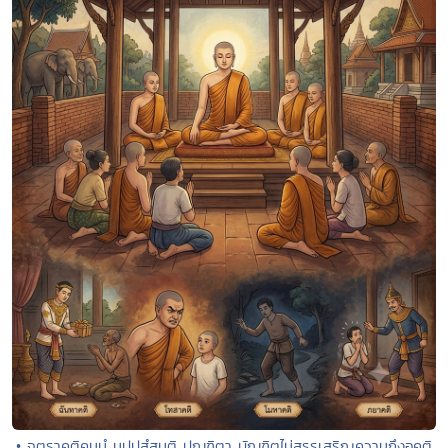
• จตุราคติคมนํ นปฺปสํสนฺติ ปณฺฑิตา บัณฑิตไม่สรรเสริญความถึงอคติ