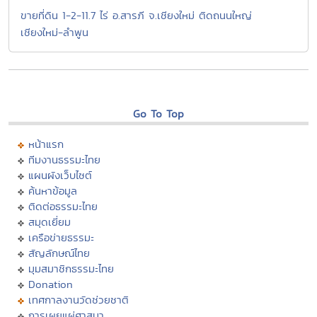
ขายที่ดิน 1-2-11.7 ไร่ อ.สารภี จ.เชียงใหม่ ติดถนนใหญ่
เชียงใหม่-ลำพูน
Go To Top
หน้าแรก
ทีมงานธรรมะไทย
แผนผังเว็บไซต์
ค้นหาข้อมูล
ติดต่อธรรมะไทย
สมุดเยี่ยม
เครือข่ายธรรมะ
สัญลักษณ์ไทย
มุมสมาชิกธรรมะไทย
Donation
เทศกาลงานวัดช่วยชาติ
การเผยแผ่ศาสนา