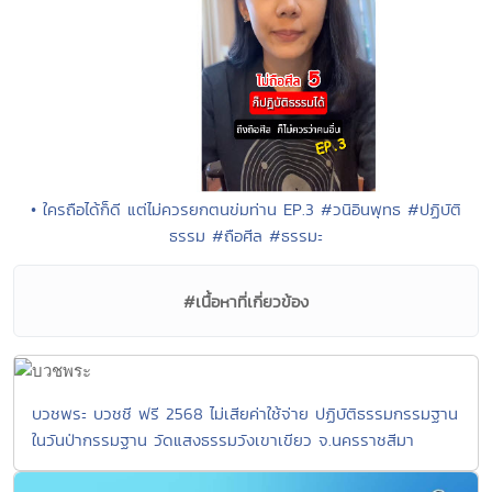
• ใครถือได้ก็ดี แต่ไม่ควรยกตนข่มท่าน EP.3 #วนิอินพุทธ #ปฏิบัติ
ธรรม #ถือศีล #ธรรมะ
#เนื้อหาที่เกี่ยวข้อง
บวชพระ บวชชี ฟรี 2568 ไม่เสียค่าใช้จ่าย ปฏิบัติธรรมกรรมฐาน
ในวันป่ากรรมฐาน วัดแสงธรรมวังเขาเขียว จ.นครราชสีมา