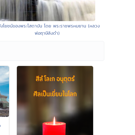
สังโยชน์ของพระโสดาบัน โดย พระราชพรหมยาน (หลวง
พ่อฤาษีลิงดำ)
ง