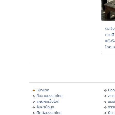
ตตฺริ
หายติ
แท้จร
โลภเห
หน้าแรก
บอก
ทีมงานธรรมะไทย
สถา
แผนผังเว็บไซต์
ธรร
ค้นหาข้อมูล
ธรร
ติดต่อธรรมะไทย
นิทา