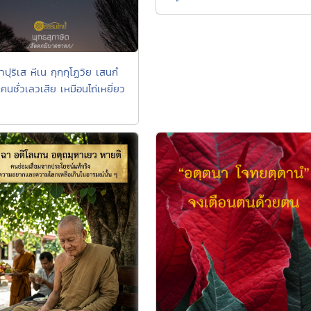
ปุริเส หีเน กุกฺกุโฏวิย เสนกํ
นชั่วเลวเสีย เหมือนไถ่เหยี่ยว