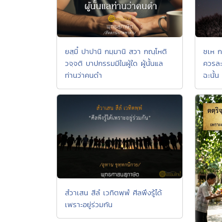
ยสฺมิํ ปาปานิ กมฺมานิ สวา กณฺโหติ
ชเห กา
วจฺจติ บาปกรรมมีในผู้ใด ผู้นั้นแล
ควรละค
ท่านว่าคนดำ
ฉะนั้น
สํวาเสน สีลํ เวทิตพฺพํ ศีลพึงรู้ได้
เพราะอยู่ร่วมกัน