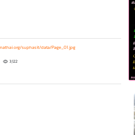
athai.org/suphasit/data/Page_01.jpg
3,122