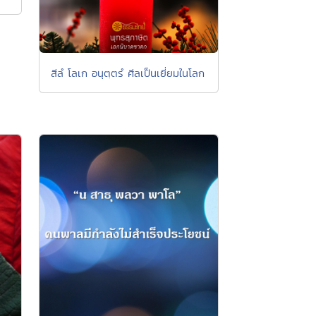
สีลํ โลเก อนุตฺตรํ ศีลเป็นเยี่ยมในโลก