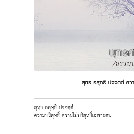
สุทฺธ อสุทฺธิ ปจฺจตฺตํ คว
สุทฺธ อสุทฺธิ ปจฺจตฺตํ
ความบริสุทธิ์ ความไม่บริสุทธิ์เฉพาะตน