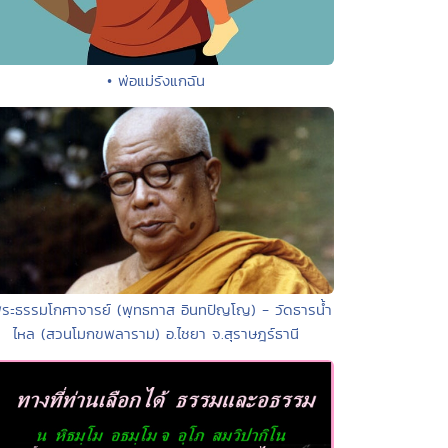
• พ่อแม่รังแกฉัน
พระธรรมโกศาจารย์ (พุทธทาส อินทปัญโญ) - วัดธารน้ำ
ไหล (สวนโมกขพลาราม) อ.ไชยา จ.สุราษฎร์ธานี