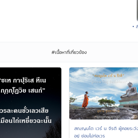
• 
#เนื้อหาที่เกี่ยวข้อง
สญฺญมโต เวรํ น จีรติ ผู้คอยระวั
อยู่ ย่อมไม่ก่อเวร