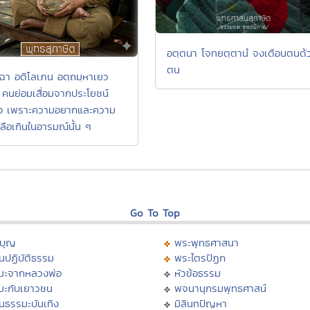
อตฺตนา โจทยตฺตานํ จงเตือนตนด้
ตน
จฺฉา อติโลเภน อตฺถมฺหาเยว
 คนย่อมเสื่อมจากประโยชน์
ิง เพราะความอยากและความ
ลือเกินในอารมณ์นั้น ๆ
Go To Top
บุญ
พระพุทธศาสนา
นปฏิบัติธรรม
พระไตรปิฏก
มะจากหลวงพ่อ
หัวข้อธรรม
มะกับเยาวชน
พจนานุกรมพุทธศาสน์
นธรรมะบันเทิง
มิลินทปัญหา