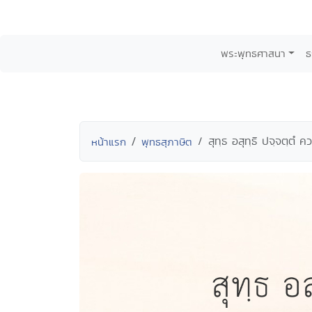
พระพุทธศาสนา
ธ
สุทฺธ อสุทฺธิ ปจฺจตฺตํ ค
หน้าแรก
พุทธสุภาษิต