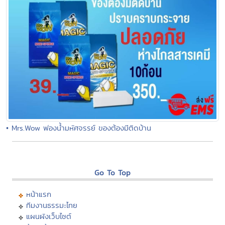
• Mrs.Wow ฟองน้ำมหัศจรรย์ ของต้องมีติดบ้าน
Go To Top
หน้าแรก
ทีมงานธรรมะไทย
แผนผังเว็บไซต์