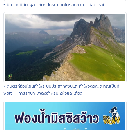
• บทสวดมนต์ จุลลไชยยปกรณ์ วัดไตรสิกขาทลามลตาราม
• ดนตรีที่อ่อนโยนทำให้ระบบประสาทสงบและทำให้จิตวิญญาณเป็นที่
พอใจ - การรักษา เพลงสำหรับหัวใจและเลือด