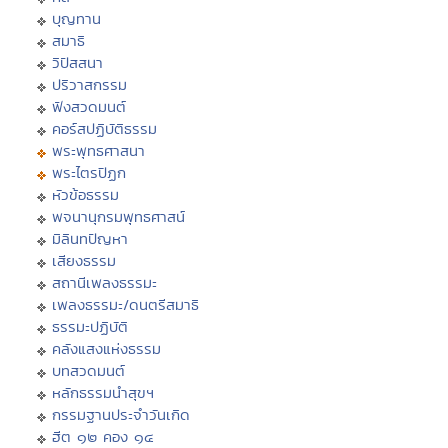
บุญทาน
สมาธิ
วิปัสสนา
ปริวาสกรรม
ฟังสวดมนต์
คอร์สปฏิบัติธรรม
พระพุทธศาสนา
พระไตรปิฏก
หัวข้อธรรม
พจนานุกรมพุทธศาสน์
มิลินทปัญหา
เสียงธรรม
สถานีเพลงธรรมะ
เพลงธรรมะ/ดนตรีสมาธิ
ธรรมะปฏิบัติ
คลังแสงแห่งธรรม
บทสวดมนต์
หลักธรรมนำสุขฯ
กรรมฐานประจำวันเกิด
ฮีต ๑๒ คอง ๑๔