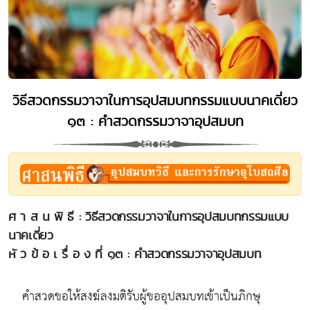
วิธีสวดกรรมวาจาในการอุปสมบทกรรมแบบนาคเดี่ยว
๑๓ : คำสวดกรรมวาจาอุปสมบท
ศ า ส น พิ ธี : วิธีสวดกรรมวาจาในการอุปสมบทกรรมแบบ
นาคเดี่ยว
หั ว ข้ อ เ รื่ อ ง ที่ ๑๓ : คำสวดกรรมวาจาอุปสมบท
คำสวดขอให้สงฆ์ลงมติรับผู้ขออุปสมบทเข้าเป็นภิกษุ