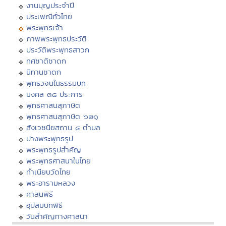
งานบุญประจำปี
ประเพณีทั่วไทย
พระพุทธเจ้า
ภาพพระพุทธประวัติ
ประวัติพระพุทธสาวก
ทศชาติชาดก
นิทานชาดก
พุทธวจนในธรรมบท
มงคล ๓๘ ประการ
พุทธศาสนสุภาษิต
พุทธศาสนสุภาษิต ๖๒๑
สังเวชนียสถาน ๔ ตำบล
ปางพระพุทธรูป
พระพุทธรูปสำคัญ
พระพุทธศาสนาในไทย
ทำเนียบวัดไทย
พระอารามหลวง
ศาสนพิธี
อุปสมบทพิธี
วันสำคัญทางศาสนา