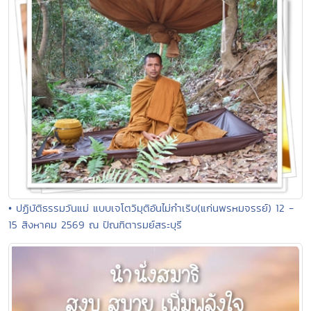
• ปฏิบัติธรรมวันแม่ แบบเจโตวิมุติอันไม่กำเริบ(แก่นพรหมจรรย์) 12 -
15 สิงหาคม 2569 ณ ปัณฑิตารมย์สระบุรี