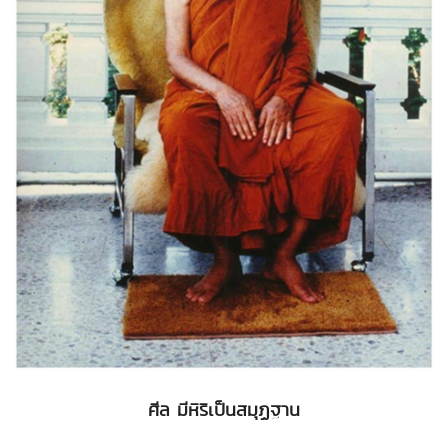
ศีล มีหิริเป็นสมุฏฐาน