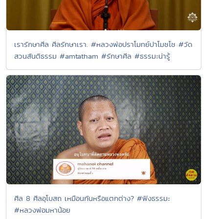
เรารักษาศีล ศีลรักษาเรา. #หลวงพ่อปราโมทย์ปาโมชโช #วัด
สวนสันติธรรม #amtatham #รักษาศีล #ธรรมะน่ารู้
ศีล 8 ศีลอุโบสถ เหมือนกันหรือแตกต่าง? #ฟังธรรมะ
#หลวงพ่อมหาน้อย