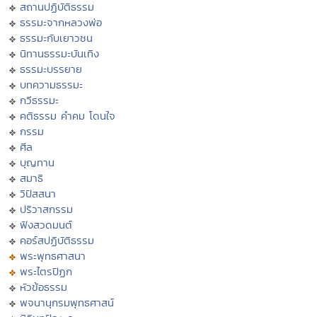
สถานปฏิบัติธรรม
ธรรมะจากหลวงพ่อ
ธรรมะกับเยาวชน
นิทานธรรมะบันเทิง
ธรรมะบรรยาย
บทความธรรมะ
กวีธรรมะ
คติธรรม คำคม โดนใจ
กรรม
ศีล
บุญทาน
สมาธิ
วิปัสสนา
ปริวาสกรรม
ฟังสวดมนต์
คอร์สปฏิบัติธรรม
พระพุทธศาสนา
พระไตรปิฏก
หัวข้อธรรม
พจนานุกรมพุทธศาสน์