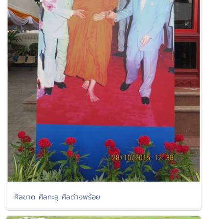
ศีลขาด ศีลทะลุ ศีลด่างพร้อย