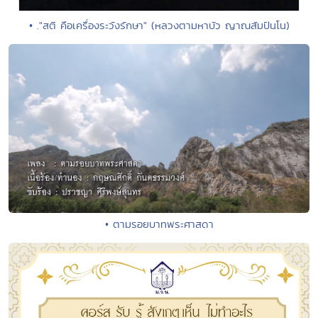
• ."สติ คือเครื่องระวังรักษา" (หลวงตามหาบัว ญาณสัมปันโน)
• ตามรอยบาทพระศาสดา