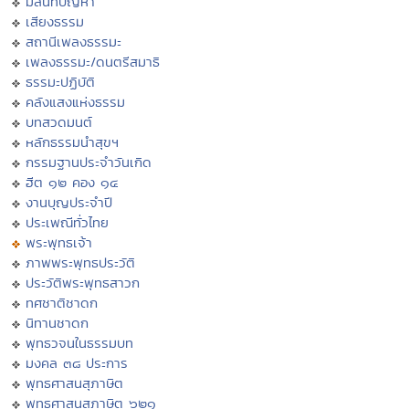
มิลินทปัญหา
เสียงธรรม
สถานีเพลงธรรมะ
เพลงธรรมะ/ดนตรีสมาธิ
ธรรมะปฏิบัติ
คลังแสงแห่งธรรม
บทสวดมนต์
หลักธรรมนำสุขฯ
กรรมฐานประจำวันเกิด
ฮีต ๑๒ คอง ๑๔
งานบุญประจำปี
ประเพณีทั่วไทย
พระพุทธเจ้า
ภาพพระพุทธประวัติ
ประวัติพระพุทธสาวก
ทศชาติชาดก
นิทานชาดก
พุทธวจนในธรรมบท
มงคล ๓๘ ประการ
พุทธศาสนสุภาษิต
พุทธศาสนสุภาษิต ๖๒๑