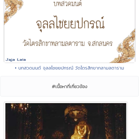
• บทสวดมนต์ จุลลไชยยปกรณ์ วัดไตรสิกขาทลามลตาราม
#เนื้อหาที่เกี่ยวข้อง