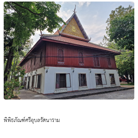
พิพิธภัณฑ์ศรีอุบลรัตนาราม