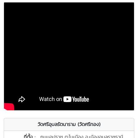
วัดศรีอุบลรัตนาราม (วัดศรีทอง)
ที่ตั้ง :
ถนนอุปราช ต.ในเมือง อ.เมืองอุบลราชธานี