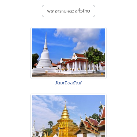
พระอารามหลวงทั่วไทย
วัดมณีชลขัณฑ์