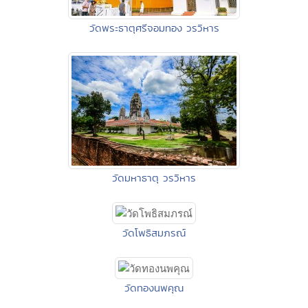
วัดพระธาตุศรีจอมทอง วรวิหาร
วัดมหาธาตุ วรวิหาร
วัดโพธิสมภรณ์
วัดทองนพคุณ