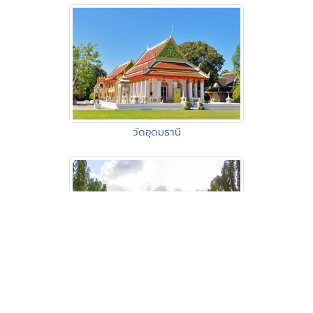
วัดอุดมธานี
วัดวชิราลงกรณวราราม วรวิหาร