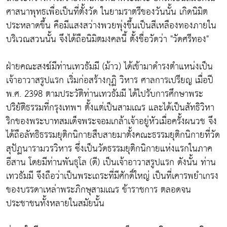
ศาสนาพุทธเพื่อเป็นที่ตั้งวัด ในยามราตรีของวันนั้น เกิดนิมิต
ประหลาดขึ้น คือมีแสงสว่างพวยพุ่งขึ้นเป็นสีเหลืองทองภายใน
บริเวณสวนนั้น จึงได้ถือนิมิตมงคลนี้ ตั้งชื่อวัดว่า "วัดศรีทอง"
ฝ่ายคณะสงฆ์มีท่านเทวธัมมี (ม้าว) ได้เข้ามาดำรงตำแหน่งเป็น
เจ้าอาวาสรูปแรก เริ่มก่อสร้างกุฏิ วิหาร ศาลการเปรียญ เมื่อปี
พ.ศ. 2398 ตามประวัติท่านเทวธัมมี ได้ไปรับการศึกษาพระ
ปริยัติธรรมที่กรุงเทพฯ ตั้งแต่เป็นสามเณร และได้เป็นสัทธิวิหา
ริกของพระบาทสมเด็จพระจอมเกล้าเจ้าอยู่หัวเมื่อครั้งผนวช จึง
ได้ถือลัทธิธรรมยุติกนิกายสืบสายมาตั้งคณะธรรมยุติกนิกายที่วัด
สุปัฏนารามวรวิหาร ซึ่งเป็นวัดธรรมยุติกนิกายแห่งแรกในภาค
อีสาน โดยมีท่านพันธุโล (ดี) เป็นเจ้าอาวาสรูปแรก ดังนั้น ท่าน
เทวธัมมี จึงถือว่าเป็นพระเถระที่มีศักดิ์ใหญ่ เป็นที่เคารพยำเกรง
ของบรรดาเหล่าพระภิกษุสามเณร ข้าราชการ ตลอดจน
ประชาชนทั้งหลายในสมัยนั้น