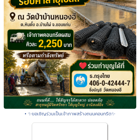
• ✨ขอเชิญร่วมเป็นเจ้าภาพสร้างถนนคอนกรีต✨