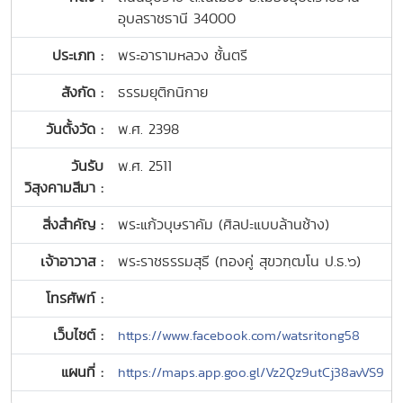
อุบลราชธานี 34000
ประเภท :
พระอารามหลวง ชั้นตรี
สังกัด :
ธรรมยุติกนิกาย
วันตั้งวัด :
พ.ศ. 2398
วันรับ
พ.ศ. 2511
วิสุงคามสีมา :
สิ่งสำคัญ :
พระแก้วบุษราคัม (ศิลปะแบบล้านช้าง)
เจ้าอาวาส :
พระราชธรรมสุธี (ทองคู่ สุขวฑฺฒโน ป.ธ.๖)
โทรศัพท์ :
เว็บไซต์ :
https://www.facebook.com/watsritong58
แผนที่ :
https://maps.app.goo.gl/Vz2Qz9utCj38avVS9