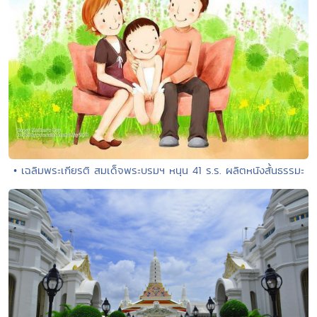
• เฉลิมพระเกียรติ สมเด็จพระบรมฯ หนุน 41 ร.ร. ผลิตหนังสั้นธรรมะ