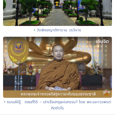
• วัดพิชยญาติการาม วรวิหาร
• ธรรมให้รู้ : ตอนที่55 - เล่าเรื่องกฏแห่งกรรม? โดย พระมหาวรพรต
กิตติวโร