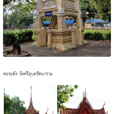
หอระฆัง วัดศรีอุบลรัตนาราม