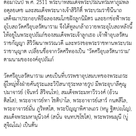
ต่อมาในปี พ.ศ. 2511 พระบาทสมเด็จพระปรมินทรมหาภูมิพล
อดุลยเดช และสมเด็จพระนางเจ้าสิริกิติ์ พระบรมราชินีนาถ
เสด็จมาประกอบพิธีฉลองสมโภชฝังลูกนิมิตร และยกช่อฟ้าพระ
อุโบสถวัดศรีอุบลรัตนาราม จึงได้ทูลเกล้าถวายพระอุโบสถหลังนี้
ให้อยู่ในพระอุปถัมภ์ของสมเด็จพระเจ้าลูกเธอ เจ้าฟ้าอุบลรัตน
ราชกัญญา สิริวัฒนาพรรณวดี และทรงขอพระราชทานพระบรม
ราชานุญาต เปลี่ยนชื่อจากวัดศรีทองเป็น "วัดศรีอุบลรัตนาราม"
ตามนามขององค์อุปถัมภ์
วัดศรีอุบลรัตนาราม เคยเป็นที่บรรพชาอุปสมบทของพระเถระ
ผู้ใหญ่ทั้งฝ่ายคันธุระและวิปัสนาธุระหลายรูป มีพระอุบาลีคุณู
ปมาจารย์ (จันทร์ สิริจนฺโท), สมเด็จพระมหาวีรวงศ์ (อ้วน
ติสฺโส), พระอาจารย์ทา โชติปาโล, พระอาจารย์เสาร์ กนฺตสีโล,
พระอาจารย์มั่น ภูริทตฺโต, พระปัญญาพิศาลเถร (หนู ฐิตปญฺโญ),
สมเด็จพระมหามุนีวงศ์ (สนั่น จนฺทปชฺโชโต), พระพรหมมุนี (บู่
สุจิณฺโณ) เป็นต้น