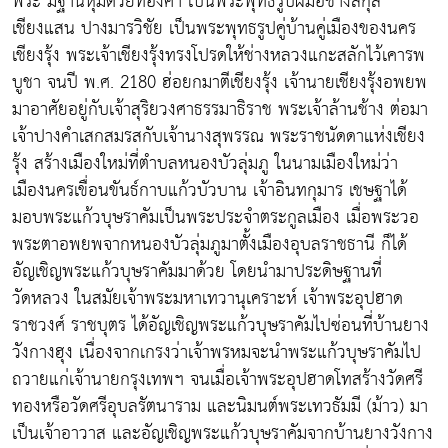
พระ มีฐานหุ้มด้วยทองคำ เป็นพระพุทธรูปฝีมือช่างสกุล
เชียงแสน ปางมารวิชัย เป็นพระพุทธรูปคู่บ้านคู่เมืองของนคร
เชียงรุ้ง พระเจ้าเชียงรุ้งทรงโปรดให้ช่างหลวงแกะสลักไว้เคารพ
บูชา จนปี พ.ศ. 2180 ฮ่อยกมาตีเชียงรุ้ง เจ้านายเชียงรุ้งอพยพ
มาอาศัยอยู่กับเจ้าสุริยวงศาธรรมาธิราช พระเจ้าล้านช้าง ต่อมา
เจ้าปางคำเสกสมรสกับเจ้านางสุพรรณ พระราชนัดดาแห่งเชียง
รุ้ง สร้างเมืองใหม่ที่ตำบลหนองบัวลุ่มภู ในนามเมืองใหม่ว่า
เมืองนครเขื่อนขันธ์กาบแก้วบัวบาน เจ้าอินทกุมาร เชษฐาได้
มอบพระแก้วบุษราคัมเป็นพระประจำตระกูลเมือง เมื่อพระวอ
พระตาอพยพจากหนองบัวลุ่มภูมาตั้งเมืองอุบลราชธานี ก็ได้
อัญเชิญพระแก้วบุษราคัมมาด้วย โดยนำมาประดิษฐานที่
วัดหลวง ในสมัยเจ้าพระมหาเทวานุเคราะห์ เจ้าพระอุปฮาด
ราชวงศ์ ราชบุตร ได้อัญเชิญพระแก้วบุษราคัมไปซ่อนที่บ้านยาง
วังกางฮุง เนื่องจากเกรงว่าเจ้าพรหมจะนำพระแก้วบุษราคัมไป
ถวายแก่เจ้านายกรุงเทพฯ จนเมื่อเจ้าพระอุปฮาดโทสร้างวัดศรี
ทองหรือวัดศรีอุบลรัตนาราม และนิมนต์พระเทวธัมมี (ม้าว) มา
เป็นเจ้าอาวาส และอัญเชิญพระแก้วบุษราคัมจากบ้านยางวังกาง