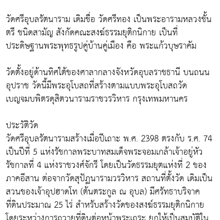
วัดศรีอุบลรัตนาราม เดิมชื่อ วัดศรีทอง เป็นพระอารามหลวงชั้น
ตรี ชนิดสามัญ สังกัดคณะสงฆ์ธรรมยุติกนิกาย เป็นที่
ประดิษฐานพระพุทธรูปคู่บ้านคู่เมือง คือ พระแก้วบุษราคัม
วัดตั้งอยู่ด้านทิศใต้ของศาลากลางจังหวัดอุบลราชธานี บนถนน
อุปราช วัดนี้มีพระอุโบสถที่สร้างตามแบบพระอุโบสถวัด
เบญจมบพิตรดุสิตวนารามราชวรวิหาร กรุงเทพมหานคร
ประวัติวัด
วัดศรีอุบลรัตนารามสร้างเมื่อปีเถาะ พ.ศ. 2398 ตรงกับ ร.ศ. 74
เป็นปีที่ 5 แห่งรัชกาลพระบาทสมเด็จพระจอมเกล้าเจ้าอยู่หัว
รัชกาลที่ 4 แห่งราชวงศ์จักรี โดยเป็นวัดธรรมยุตแห่งที่ 2 ของ
ภาคอีสาน ต่อจากวัดสุปัฏนารามวรวิหาร สถานที่ตั้งวัด เดิมเป็น
สวนของเจ้าอุปฮาดโท (ต้นตระกูล ณ อุบล) มีศรัทธาบริจาค
ที่ดินประมาณ 25 ไร่ สำหรับสร้างวัดของสงฆ์ธรรมยุติกนิกาย
โดยระหว่างการถวายที่ดินต่อหน้าพระเถระ ยกให้เป็นสมบัติใน