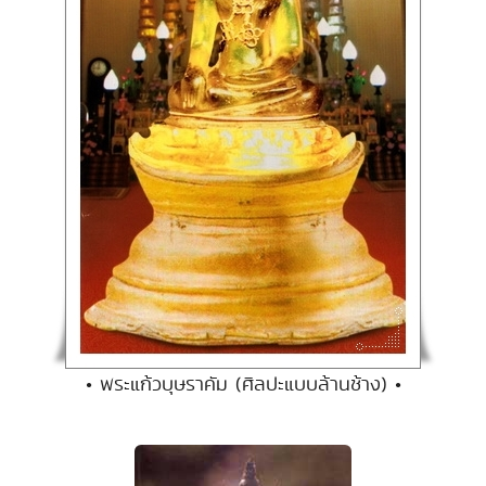
• พระแก้วบุษราคัม (ศิลปะแบบล้านช้าง) •