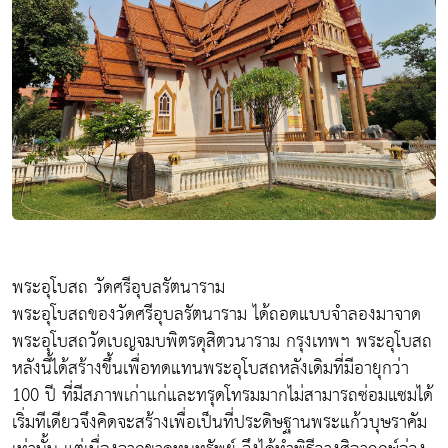
พระอุโบสถ วัดศรีอุบลรัตนาราม
พระอุโบสถของวัดศรีอุบลรัตนาราม ได้ถอดแบบจำลองมาจาด
พระอุโบสถวัดเบญจมบพิตรดุสิตวนาราม กรุงเทพฯ พระอุโบสถ
หลังนี้ได้สร้างขึ้นเพื่อทดแทนพระอุโบสถหลังเดิมที่มีอายุกว่า
100 ปี ที่มีสภาพเก่าแก่และทรุดโทรมมากไม่สามารถซ่อมแซมได้
เริ่มทีเดียวจึงคิดจะสร้างเพื่อเป็นที่ประดิษฐานพระแก้วบุษราคัม