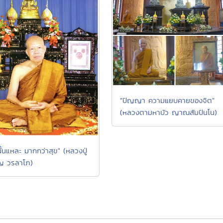
"ปัญญา ความแยบคายของจิต"
(หลวงตามหาบัว ญาณสัมปันโน)
นั้นแหละ มากกว่าสุข" (หลวงปู่
ญ วรลาโภ)