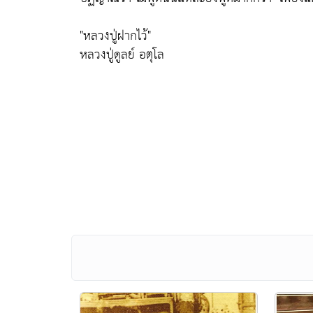
"หลวงปู่ฝากไว้"
หลวงปู่ดูลย์ อตุโล