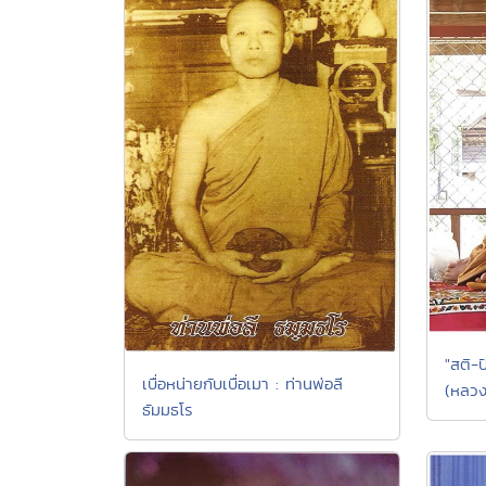
"สติ-
เบื่อหน่ายกับเบื่อเมา : ท่านพ่อลี
(หลวง
ธัมมธโร