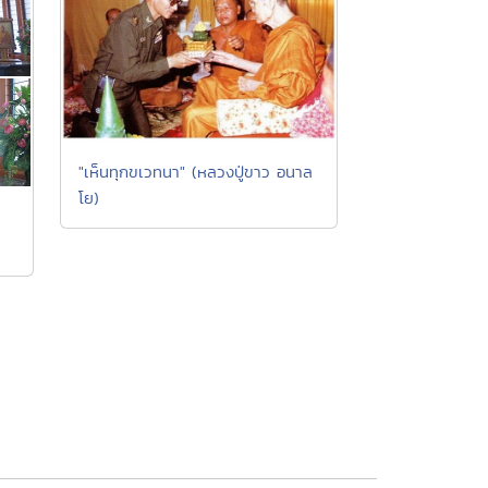
"เห็นทุกขเวทนา" (หลวงปู่ขาว อนาล
โย)