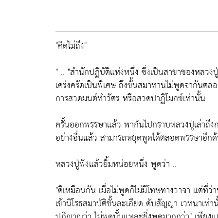
"คิดไม่ถึง"
" .. "สำนักปฏิบัติแห่งหนึ่ง ซึ่งเป็นสาขาของหลว
เคร่งครัดเป็นพิเศษ ถึงขั้นสมาทานไม่พูดจากันตล
การสวดมนต์ทำวัตร หรือสวดปาฏิโมกข์เท่านั้น
ครั้นออกพรรษาแล้ว พากันไปกราบหลวงปู่เล่าถึงก
อย่างอื่นแล้ว สามารถหยุดพูดได้ตลอดพรรษาอีกด้
หลวงปู่ฟังแล้วยิ้มหน่อยหนึ่ง พูดว่า ..
"ดีเหมือนกัน เมื่อไม่พูดก็ไม่มีโทษทางวาจา แต่ที่
เข้านิโรธสมาบัติขั้นละเอียด ดับสัญญา เวทนาเท่านั้น
ปฏิญาณว่า ไม่พูดนั้นแหละยิ่งพูดมากกว่า" เพียงแต่ไ