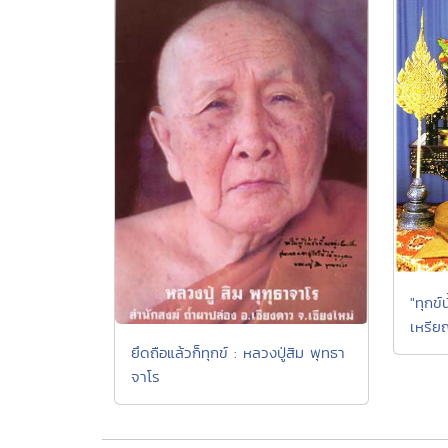
"ทุกข์
เหรีย
ยึดถือแล้วก็ทุกข์ : หลวงปู่สิม พุทธา
จาโร