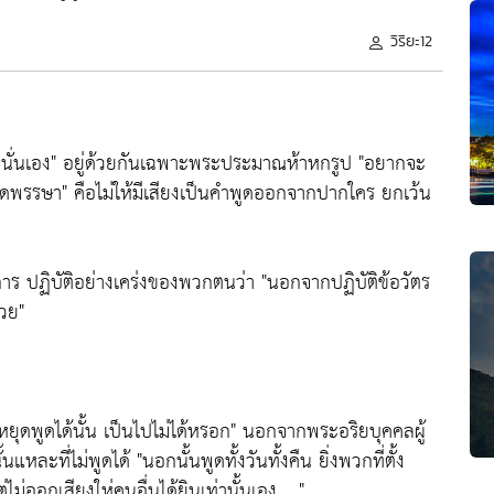
วิริยะ12
งปู่นั่นเอง" อยู่ด้วยกันเฉพาะพระประมาณห้าหกรูป "อยากจะ
อดพรรษา" คือไม่ให้มีเสียงเป็นคำพูดออกจากปากใคร ยกเว้น
าร ปฏิบัติอย่างเคร่งของพวกตนว่า "นอกจากปฏิบัติข้อวัตร
วย"
ว่าหยุดพูดได้นั้น เป็นไปไม่ได้หรอก" นอกจากพระอริยบุคคลผู้
แหละที่ไม่พูดได้ "นอกนั้นพูดทั้งวันทั้งคืน ยิ่งพวกที่ตั้ง
ม่ออกเสียงให่คนอื่นได้ยินเท่านั้นเอง .. "