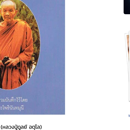
 (หลวงปู่ดูลย์ อตุโล)