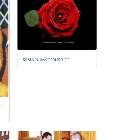
ธรรมะวันแห่งความรัก “””
์"