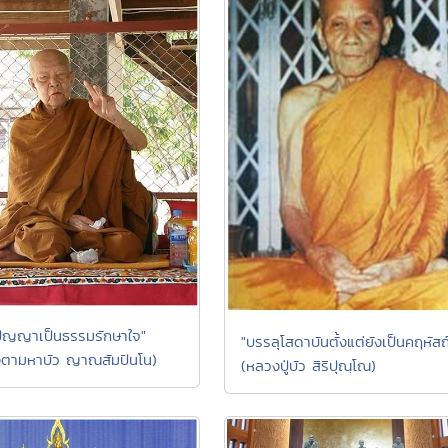
ปัญญาเป็นธรรมรักษาใจ"
"บรรลุโสดาบันตั้งแต่ยังเป็นคฤหัสถ
ตามหาบัว ญาณสัมปันโน)
(หลวงปู่บัว สิริปุณฺโณ)