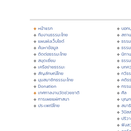
หน้าแรก
บอก
ทีมงานธรรมะไทย
สถาน
แผนผังเว็บไซต์
ธรรม
ค้นหาข้อมูล
ธรรม
ติดต่อธรรมะไทย
นิทาน
สมุดเยี่ยม
ธรรม
เครือข่ายธรรมะ
บทคว
สัญลักษณ์ไทย
กวีธ
มุมสมาชิกธรรมะไทย
คติธ
Donation
กรร
เทศกาลงานวัดช่วยชาติ
ศีล
การเผยแผ่ศาสนา
บุญท
ประเพณีไทย
สมาธิ
วิปัส
ปริว
ฟังส