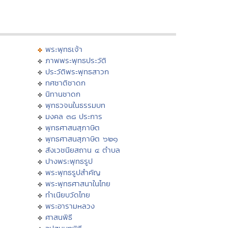
พระพุทธเจ้า
ภาพพระพุทธประวัติ
ประวัติพระพุทธสาวก
ทศชาติชาดก
นิทานชาดก
พุทธวจนในธรรมบท
มงคล ๓๘ ประการ
พุทธศาสนสุภาษิต
พุทธศาสนสุภาษิต ๖๒๑
สังเวชนียสถาน ๔ ตำบล
ปางพระพุทธรูป
พระพุทธรูปสำคัญ
พระพุทธศาสนาในไทย
ทำเนียบวัดไทย
พระอารามหลวง
ศาสนพิธี