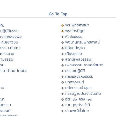
Go To Top
บุญ
พระพุทธศาสนา
ปฏิบัติธรรม
พระไตรปิฏก
ะจากหลวงพ่อ
หัวข้อธรรม
ะกับเยาวชน
พจนานุกรมพุทธศาสน์
ธรรมะบันเทิง
มิลินทปัญหา
ะบรรยาย
เสียงธรรม
ามธรรมะ
สถานีเพลงธรรมะ
รรมะ
เพลงธรรมะ/ดนตรีสมาธิ
รรม คำคม โดนใจ
ธรรมะปฏิบัติ
ม
คลังแสงแห่งธรรม
บทสวดมนต์
าน
หลักธรรมนำสุขฯ
กรรมฐานประจำวันเกิด
สนา
ฮีต ๑๒ คอง ๑๔
าสกรรม
งานบุญประจำปี
วดมนต์
ประเพณีทั่วไทย