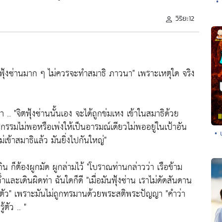
•
วิริยะ12
ฟุ้งซ่านมาก ๆ ไม่ควรจะทำสมาธิ ภาวนา" เพราะเหตุใด จริง
า .. "จิตฟุ้งซ่านนั้นเอง จะได้ถูกข่มเหง เข้าในสมาธิด้วย
ริกรรมไม่พอหรือเพ่งให้เป็นอารมณ์เดียวไม่พออยู่ในเป้าอัน
• 
ม่เข้าสมาธิแล้ว มันยิ่งไปกันใหญ่"
กิน ก็ต้องผูกมัด ผูกล่ามไว้ "โบราณท่านกล่าวว่า เรือข้าม
ำและเดินผิดท่า ฉันใดก็ดี "เมื่อมันฟุ้งซ่าน เราไม่ดัดสันดาน
็เคยตัว" เพราะมันไม่ถูกทรมานด้วยพระสติพระปัญญา "คำว่า
้ตัว .. "