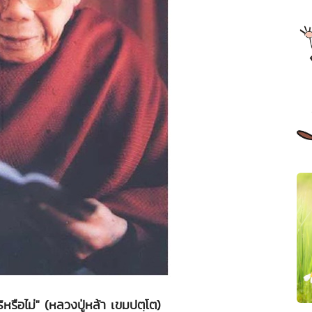
ิหรือไม่" (หลวงปู่หล้า เขมปตฺโต)