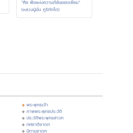
"ศีล พืชแห่งความดีอันยอดเยี่ยม"
(หลวงปู่มั่น ภูริทัตโต)
พระพุทธเจ้า
ภาพพระพุทธประวัติ
ประวัติพระพุทธสาวก
ทศชาติชาดก
นิทานชาดก