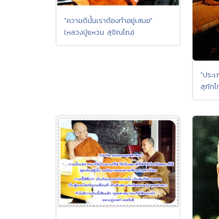
"ความดีนั้นเราต้องทำอยู่เสมอ"
(หลวงปู่แหวน สุจิณโณ)
"ประเ
สุภัทโ