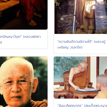
ภทปัญญาวิมุต" (หลวงพ่อชา
"ความยินดีตามมีตามได้" (หลวงปู่
ท)
เหรียญ วรลาโภ)
"ธัมมะคือคุณากร" (สมเด็จพระญ