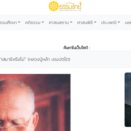
รรมศึกษา
คติธรรม
ศาสนสถาน
ศาสนพิธี
ประเพณี
บอ
ค้นหาในเว็บไซต์ :
ำสมาธิหรือไม่" (หลวงปู่หล้า เขมปตฺโต)