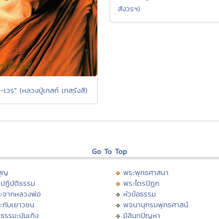
สังวรฯ)
-เวร" (หลวงปู่เทสก์ เทสรังสี)
Go To Top
บุญ
พระพุทธศาสนา
ปฏิบัติธรรม
พระไตรปิฏก
ะจากหลวงพ่อ
หัวข้อธรรม
ะกับเยาวชน
พจนานุกรมพุทธศาสน์
ธรรมะบันเทิง
มิลินทปัญหา