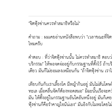
"จิตฟุ้งซ่านควรทำสมาธิหรือไม่"
คำถาม : ผมเคยอ่านหนังสือพบว่า "เวลาขณะที่จิต
ไหมครับ
คำตอบ : ที่ว่าจิตฟุ้งซ่านนั้น ไม่ควรทำสมาธิ ตอบว่
บริกรรม" ให้พอจดจ่ออยู่กับกรรมฐานที่ตั้งไว้ ถ้าบ
เดียว มันก็ไม่ยอมลงเหมือนกัน "ถ้าจิตฟุ้งซ่าน เราไ
เทียบกันกับเราเลี้ยงโค มีหญ้ากินอยู่ มันไม่สันโดษ
ทะเล เมื่อคลื่นจัดก็ต้องทอดสมอ" มิฉะนั้นเรือจะคว่
มัน ให้ตั้งอยู่ในกรรมฐานอันใดอันหนึ่งอยู่ มันก
ฟุ้งซ่านก็คือรำคาญใจนัน่เอง" มันอิงกับโมหะโดยไม่รู