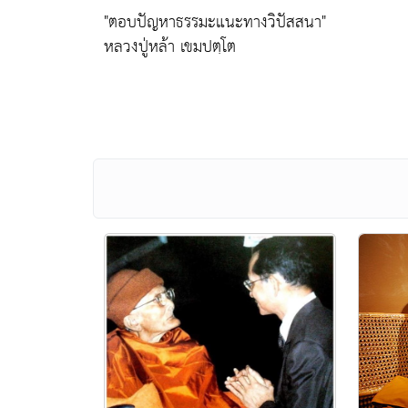
"ตอบปัญหาธรรมะแนะทางวิปัสสนา"
หลวงปู่หล้า เขมปตฺโต