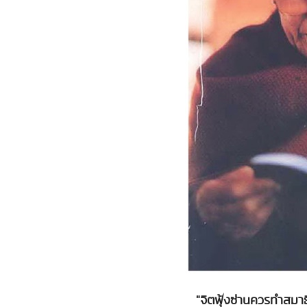
"จิตฟุ้งซ่านควรทำสมาธ