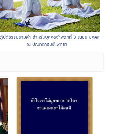
ฏิบัติธรรมยามค่ำ สำหรับบุคคลจำพวกที่ 3 เนยยะบุคคล
ณ ปัณทิตารมย์ พัทยา