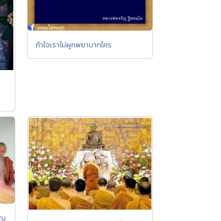
ถ้าใจเราไม่ผูกพยาบาทใคร
าณ