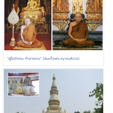
"ผู้ไม่รักตน ทำลายตน" (สมเด็จพระญาณสังวร)