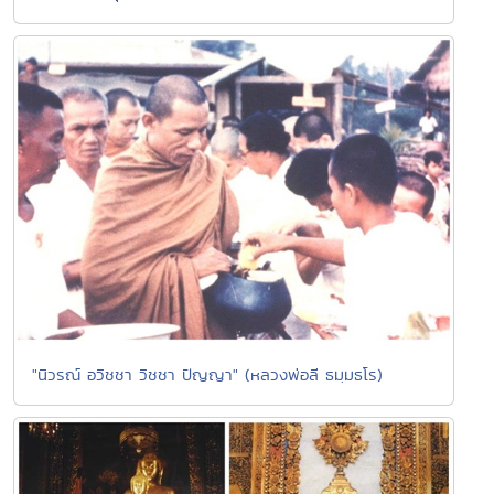
"นิวรณ์ อวิชชา วิชชา ปัญญา" (หลวงพ่อลี ธมฺมธโร)