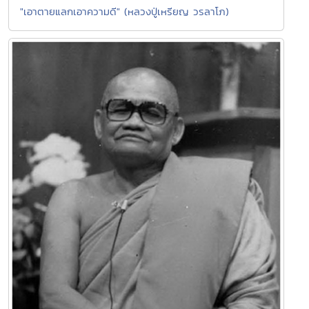
"เอาตายแลกเอาความดี" (หลวงปู่เหรียญ วรลาโภ)