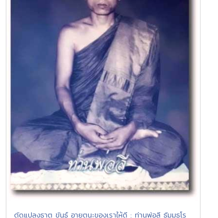
ดัดแปลงธาตุ ขันธ์ อายตนะของเราให้ดี : ท่านพ่อลี ธัมมธโร