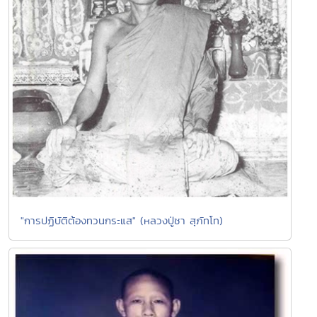
"การปฏิบัติต้องทวนกระแส" (หลวงปู่ชา สุภัทโท)