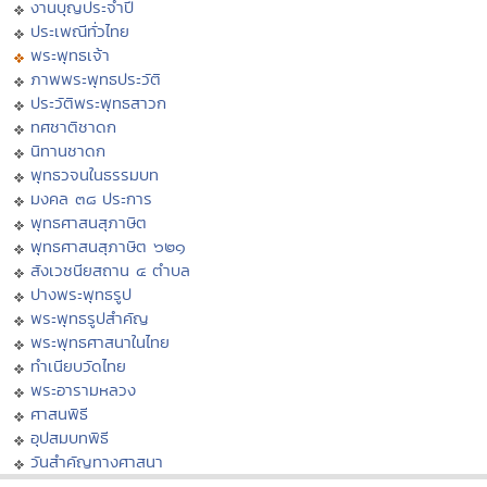
งานบุญประจำปี
ประเพณีทั่วไทย
พระพุทธเจ้า
ภาพพระพุทธประวัติ
ประวัติพระพุทธสาวก
ทศชาติชาดก
นิทานชาดก
พุทธวจนในธรรมบท
มงคล ๓๘ ประการ
พุทธศาสนสุภาษิต
พุทธศาสนสุภาษิต ๖๒๑
สังเวชนียสถาน ๔ ตำบล
ปางพระพุทธรูป
พระพุทธรูปสำคัญ
พระพุทธศาสนาในไทย
ทำเนียบวัดไทย
พระอารามหลวง
ศาสนพิธี
อุปสมบทพิธี
วันสำคัญทางศาสนา