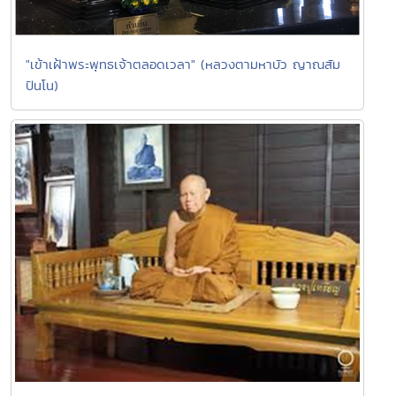
"เข้าเฝ้าพระพุทธเจ้าตลอดเวลา" (หลวงตามหาบัว ญาณสัม
ปันโน)