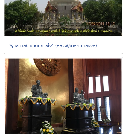
"พุทธศาสนาเกิดที่กายใจ" (หลวงปู่เทสก์ เทสรังสี)