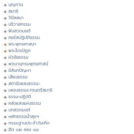
บุญทาน
สมาธิ
วิปัสสนา
ปริวาสกรรม
ฟังสวดมนต์
คอร์สปฏิบัติธรรม
พระพุทธศาสนา
พระไตรปิฏก
หัวข้อธรรม
พจนานุกรมพุทธศาสน์
มิลินทปัญหา
เสียงธรรม
สถานีเพลงธรรมะ
เพลงธรรมะ/ดนตรีสมาธิ
ธรรมะปฏิบัติ
คลังแสงแห่งธรรม
บทสวดมนต์
หลักธรรมนำสุขฯ
กรรมฐานประจำวันเกิด
ฮีต ๑๒ คอง ๑๔