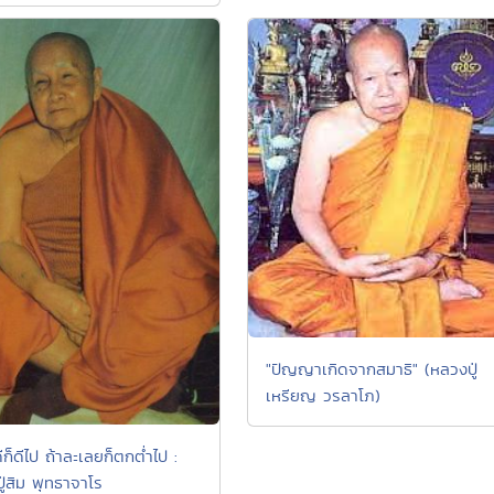
"ปัญญาเกิดจากสมาธิ" (หลวงปู่
เหรียญ วรลาโภ)
ดีก็ดีไป ถ้าละเลยก็ตกต่ำไป :
ู่สิม พุทธาจาโร