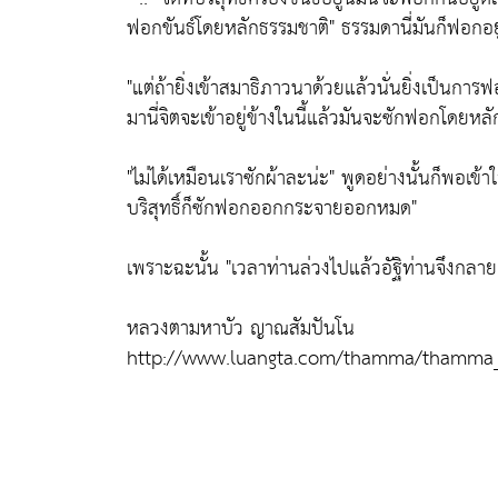
ฟอกขันธ์โดยหลักธรรมชาติ"
ธรรมดานี่มันก็ฟอกอยู
"แต่ถ้ายิ่งเข้าสมาธิภาวนาด้วยแล้วนั่นยิ่งเป็นกา
มานี่จิตจะเข้าอยู่ข้างในนี้แล้วมันจะซักฟอกโดยห
"ไม่ได้เหมือนเราซักผ้าละน่ะ"
พูดอย่างนั้นก็พอเข้าใ
บริสุทธิ์ก็ซักฟอกออกกระจายออกหมด"
เพราะฉะนั้น
"เวลาท่านล่วงไปแล้วอัฐิท่านจึงกลายเ
หลวงตามหาบัว ญาณสัมปันโน
http://www.luangta.com/thamma/thamma_t