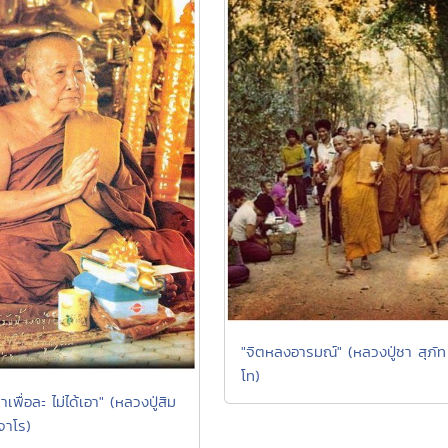
"จิตหลงอารมณ์" (หลวงปู่ชา สุภัท
โท)
เพื่อละ ไม่ได้เอา" (หลวงปู่สิม
จาโร)