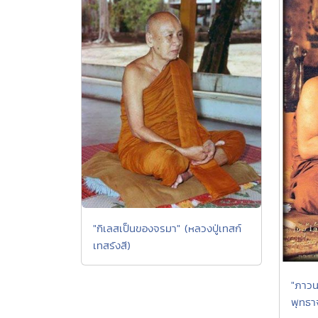
"กิเลสเป็นของจรมา" (หลวงปู่เทสก์
เทสรังสี)
"ภาวนา
พุทธา