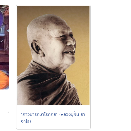
"ภาวนารักษาโรคภัย" (หลวงปู่ฝั้น อา
จาโร)