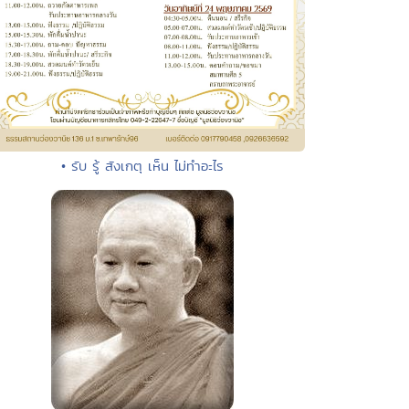
• รับ รู้ สังเกตุ เห็น ไม่ทำอะไร