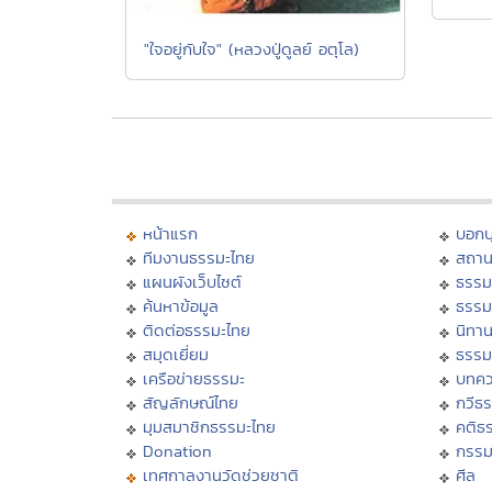
"ใจอยู่กับใจ" (หลวงปู่ดูลย์ อตุโล)
หน้าแรก
บอก
ทีมงานธรรมะไทย
สถาน
แผนผังเว็บไซต์
ธรรม
ค้นหาข้อมูล
ธรรม
ติดต่อธรรมะไทย
นิทาน
สมุดเยี่ยม
ธรรม
เครือข่ายธรรมะ
บทคว
สัญลักษณ์ไทย
กวีธ
มุมสมาชิกธรรมะไทย
คติธ
Donation
กรร
เทศกาลงานวัดช่วยชาติ
ศีล