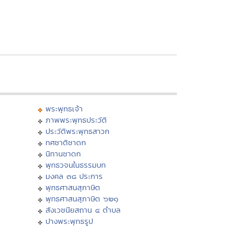
พระพุทธเจ้า
ภาพพระพุทธประวัติ
ประวัติพระพุทธสาวก
ทศชาติชาดก
นิทานชาดก
พุทธวจนในธรรมบท
มงคล ๓๘ ประการ
พุทธศาสนสุภาษิต
พุทธศาสนสุภาษิต ๖๒๑
สังเวชนียสถาน ๔ ตำบล
ปางพระพุทธรูป