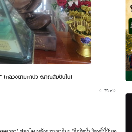
ทธิ์" (หลวงตามหาบัว ญาณสัมปันโน)
วิริยะ12
่ตลอดเวลา"
ฟอกโดยหลักธรรมชาตินะ
"คือจิตที่บริสุทธิ์นี่มันจะ