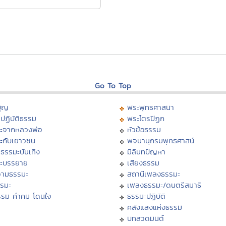
Go To Top
บุญ
พระพุทธศาสนา
ปฏิบัติธรรม
พระไตรปิฏก
ะจากหลวงพ่อ
หัวข้อธรรม
ะกับเยาวชน
พจนานุกรมพุทธศาสน์
ธรรมะบันเทิง
มิลินทปัญหา
ะบรรยาย
เสียงธรรม
ามธรรมะ
สถานีเพลงธรรมะ
รรมะ
เพลงธรรมะ/ดนตรีสมาธิ
รรม คำคม โดนใจ
ธรรมะปฏิบัติ
ม
คลังแสงแห่งธรรม
บทสวดมนต์