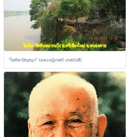
"โลกียะปัญญา" (หลวงปู่เทสก์ เทสรังสี)