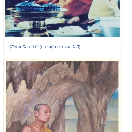
รู้จักใจหรือเปล่า" (หลวงปู่เทสก์ เทสรังสี)