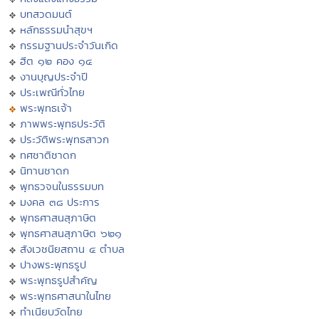
บทสวดมนต์
หลักธรรมนำสุขฯ
กรรมฐานประจำวันเกิด
ฮีต ๑๒ คอง ๑๔
งานบุญประจำปี
ประเพณีทั่วไทย
พระพุทธเจ้า
ภาพพระพุทธประวัติ
ประวัติพระพุทธสาวก
ทศชาติชาดก
นิทานชาดก
พุทธวจนในธรรมบท
มงคล ๓๘ ประการ
พุทธศาสนสุภาษิต
พุทธศาสนสุภาษิต ๖๒๑
สังเวชนียสถาน ๔ ตำบล
ปางพระพุทธรูป
พระพุทธรูปสำคัญ
พระพุทธศาสนาในไทย
ทำเนียบวัดไทย