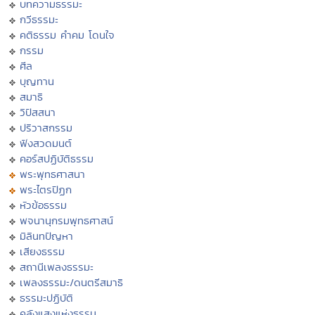
บทความธรรมะ
กวีธรรมะ
คติธรรม คำคม โดนใจ
กรรม
ศีล
บุญทาน
สมาธิ
วิปัสสนา
ปริวาสกรรม
ฟังสวดมนต์
คอร์สปฏิบัติธรรม
พระพุทธศาสนา
พระไตรปิฏก
หัวข้อธรรม
พจนานุกรมพุทธศาสน์
มิลินทปัญหา
เสียงธรรม
สถานีเพลงธรรมะ
เพลงธรรมะ/ดนตรีสมาธิ
ธรรมะปฏิบัติ
คลังแสงแห่งธรรม