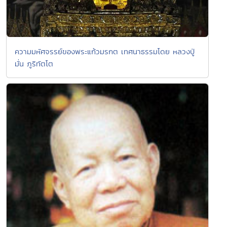
ความมหัศจรรย์ของพระแก้วมรกต เทศนาธรรมโดย หลวงปู่
มั่น ภูริทัตโต