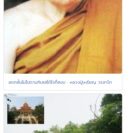
อดกลั้นไม่ไปตามกิเลสได้ใจก็สงบ : หลวงปู่เหรียญ วรลาโภ