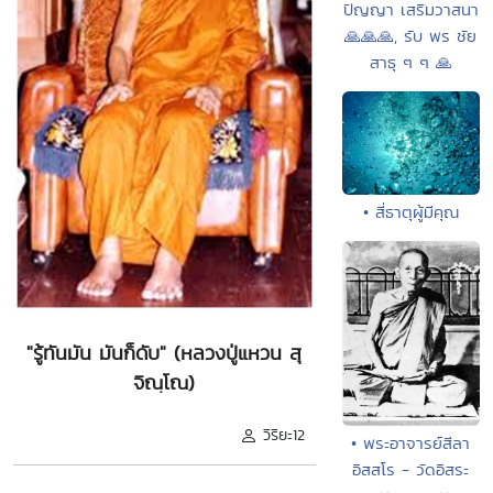
ปัญญา เสริมวาสนา
🙏🙏🙏, รับ พร ชัย
สาธุ ๆ ๆ 🙏
• สี่ธาตุผู้มีคุณ
"รู้ทันมัน มันก็ดับ" (หลวงปู่แหวน สุ
จิณฺโณ)
วิริยะ12
• พระอาจารย์สีลา
อิสสโร - วัดอิสระ