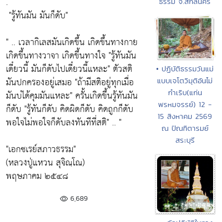
.
ธรรม จ.สกลนคร
"รู้ทันมัน มันก็ดับ"
" .. เวลากิเลสมันเกิดขึ้น เกิดขึ้นทางกาย
เกิดขึ้นทางวาจา เกิดขึ้นทางใจ
"รู้ทันมัน
เดี๋ยวนี้ มันก็ดับไปเดี๋ยวนี้แหละ"
ตัวสติ
• ปฏิบัติธรรมวันแม่
มันปกครองอยู่เสมอ
"ถ้ามีสติอยู่ทุกเมื่อ
แบบเจโตวิมุติอันไม่
กำเริบ(แก่น
มันบ่ได้คุมมันแหละ"
ครั้นเกิดขึ้นรู้ทันมัน
พรหมจรรย์) 12 -
ก็ดับ
"รู้ทันก็ดับ คิดผิดก็ดับ คิดถูกก็ดับ
15 สิงหาคม 2569
พอใจไม่พอใจก็ดับลงทันทีที่สติ"
.. "
ณ ปัณฑิตารมย์
สระบุรี
"เอกซเรย์สภาวธรรม"
(หลวงปู่แหวน สุจิณฺโณ)
พฤษภาคม ๒๕๔๘
6,689