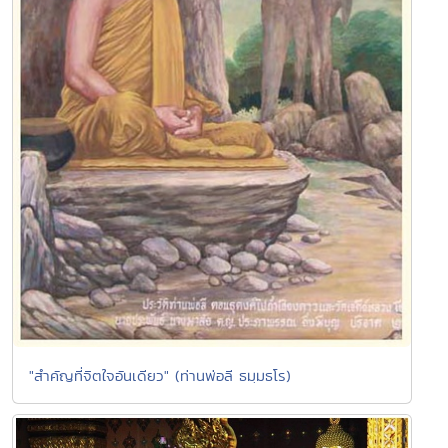
"สำคัญที่จิตใจอันเดียว" (ท่านพ่อลี ธมฺมธโร)