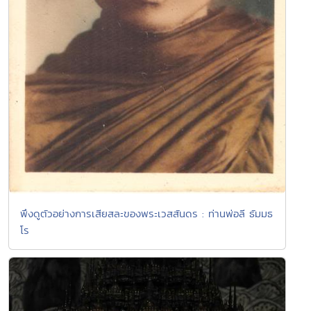
พึงดูตัวอย่างการเสียสละของพระเวสสันดร : ท่านพ่อลี ธัมมธ
โร