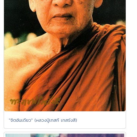
"จิตอันเดียว" (หลวงปู่เทสก์ เทสรังสี)