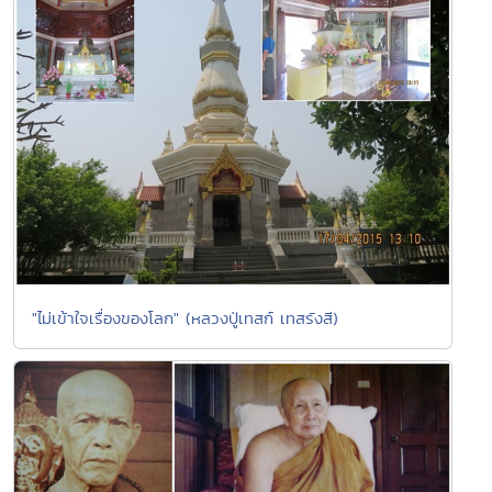
"ไม่เข้าใจเรื่องของโลก" (หลวงปู่เทสก์ เทสรังสี)