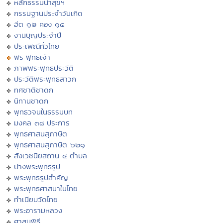
หลักธรรมนำสุขฯ
กรรมฐานประจำวันเกิด
ฮีต ๑๒ คอง ๑๔
งานบุญประจำปี
ประเพณีทั่วไทย
พระพุทธเจ้า
ภาพพระพุทธประวัติ
ประวัติพระพุทธสาวก
ทศชาติชาดก
นิทานชาดก
พุทธวจนในธรรมบท
มงคล ๓๘ ประการ
พุทธศาสนสุภาษิต
พุทธศาสนสุภาษิต ๖๒๑
สังเวชนียสถาน ๔ ตำบล
ปางพระพุทธรูป
พระพุทธรูปสำคัญ
พระพุทธศาสนาในไทย
ทำเนียบวัดไทย
พระอารามหลวง
ศาสนพิธี