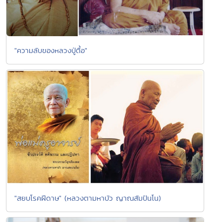
"ความลับของหลวงปู่ตื้อ"
"สยบโรคฝีดาษ" (หลวงตามหาบัว ญาณสัมปันโน)