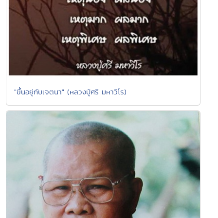
"ขึ้นอยู่กับเจตนา" (หลวงปู่ศรี มหาวีโร)