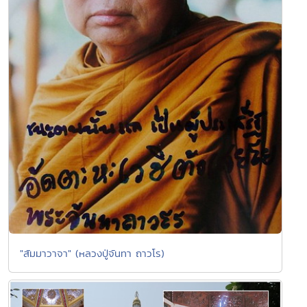
"สัมมาวาจา" (หลวงปู่จันทา ถาวโร)