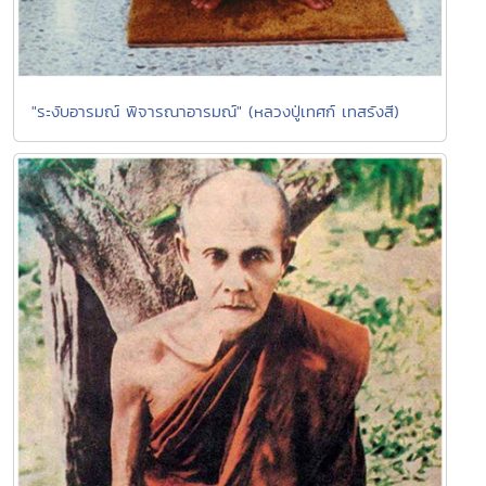
"ระงับอารมณ์ พิจารณาอารมณ์" (หลวงปู่เทศก์ เทสรังสี)