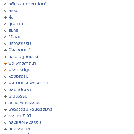
คติธรรม คำคม โดนใจ
กรรม
ศีล
บุญทาน
สมาธิ
วิปัสสนา
ปริวาสกรรม
ฟังสวดมนต์
คอร์สปฏิบัติธรรม
พระพุทธศาสนา
พระไตรปิฏก
หัวข้อธรรม
พจนานุกรมพุทธศาสน์
มิลินทปัญหา
เสียงธรรม
สถานีเพลงธรรมะ
เพลงธรรมะ/ดนตรีสมาธิ
ธรรมะปฏิบัติ
คลังแสงแห่งธรรม
บทสวดมนต์