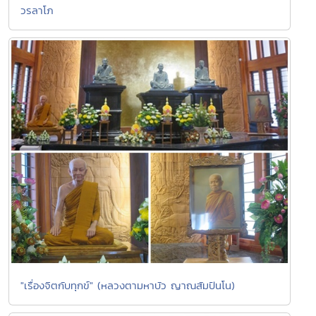
วรลาโภ
"เรื่องจิตกับทุกข์" (หลวงตามหาบัว ญาณสัมปันโน)