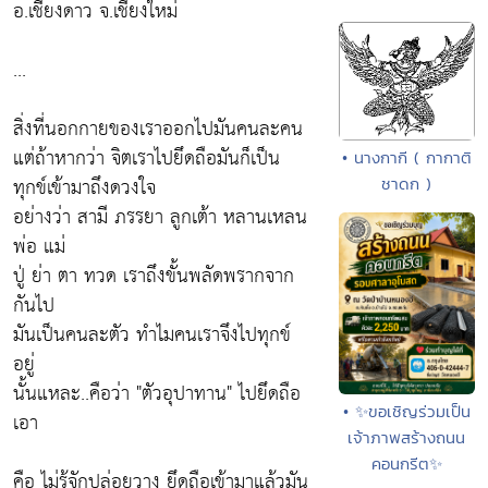
อ.เชียงดาว จ.เชียงใหม่
...
สิ่งที่นอกกายของเราออกไปมันคนละคน
แต่ถ้าหากว่า จิตเราไปยึดถือมันก็เป็น
• นางกากี ( กากาติ
ทุกข์เข้ามาถึงดวงใจ
ชาดก )
อย่างว่า สามี ภรรยา ลูกเต้า หลานเหลน
พ่อ แม่
ปู่ ย่า ตา ทวด เราถึงขั้นพลัดพรากจาก
กันไป
มันเป็นคนละตัว ทำไมคนเราจึงไปทุกข์
อยู่
นั้นแหละ..คือว่า "ตัวอุปาทาน" ไปยึดถือ
• ✨ขอเชิญร่วมเป็น
เอา
เจ้าภาพสร้างถนน
คอนกรีต✨
คือ
ไม่รู้จักปล่อยวาง ยึดถือเข้ามาแล้วมัน