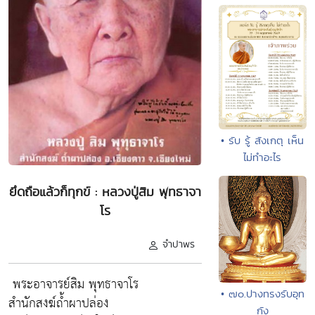
• รับ รู้ สังเกตุ เห็น
ไม่ทำอะไร
ยึดถือแล้วก็ทุกข์ : หลวงปู่สิม พุทธาจา
โร
จำปาพร
พระอาจารย์สิม พุทธาจาโร
• ๗๐.ปางทรงรับอุท
สำนักสงฆ์ถ้ำผาปล่อง
กัง