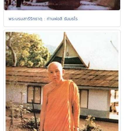
พระบรมสารีริกธาตุ : ท่านพ่อลี ธัมมธโร