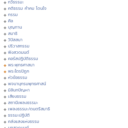
กวีธรรมะ
คติธรรม คำคม โดนใจ
กรรม
ศีล
บุญทาน
สมาธิ
วิปัสสนา
ปริวาสกรรม
ฟังสวดมนต์
คอร์สปฏิบัติธรรม
พระพุทธศาสนา
พระไตรปิฏก
หัวข้อธรรม
พจนานุกรมพุทธศาสน์
มิลินทปัญหา
เสียงธรรม
สถานีเพลงธรรมะ
เพลงธรรมะ/ดนตรีสมาธิ
ธรรมะปฏิบัติ
คลังแสงแห่งธรรม
บทสวดมนต์