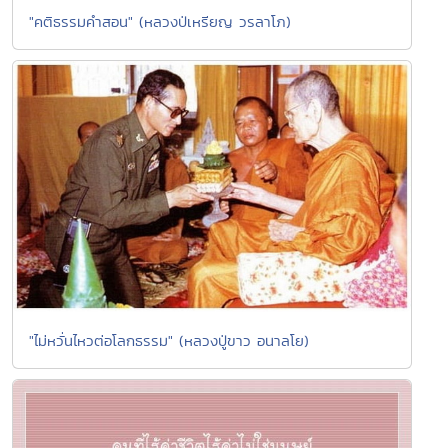
"คติธรรมคำสอน" (หลวงป่เหรียญ วรลาโภ)
"ไม่หวั่นไหวต่อโลกธรรม" (หลวงปู่ขาว อนาลโย)