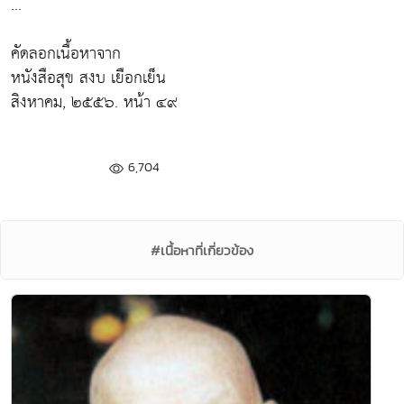
...
คัดลอกเนื้อหาจาก
หนังสือสุข สงบ เยือกเย็น
สิงหาคม, ๒๕๕๖. หน้า ๔๙
6,704
#เนื้อหาที่เกี่ยวข้อง