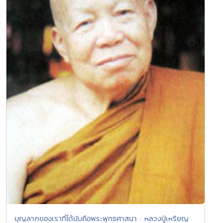
บุญลาภของเราที่ได้นับถือพระพุทธศาสนา : หลวงปู่เหรียญ