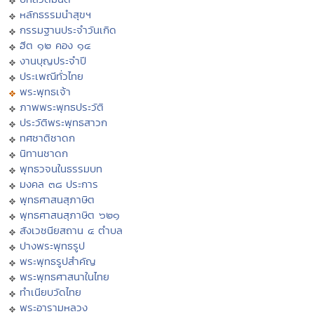
หลักธรรมนำสุขฯ
กรรมฐานประจำวันเกิด
ฮีต ๑๒ คอง ๑๔
งานบุญประจำปี
ประเพณีทั่วไทย
พระพุทธเจ้า
ภาพพระพุทธประวัติ
ประวัติพระพุทธสาวก
ทศชาติชาดก
นิทานชาดก
พุทธวจนในธรรมบท
มงคล ๓๘ ประการ
พุทธศาสนสุภาษิต
พุทธศาสนสุภาษิต ๖๒๑
สังเวชนียสถาน ๔ ตำบล
ปางพระพุทธรูป
พระพุทธรูปสำคัญ
พระพุทธศาสนาในไทย
ทำเนียบวัดไทย
พระอารามหลวง