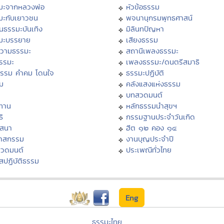
มะจากหลวงพ่อ
หัวข้อธรรม
มะกับเยาวชน
พจนานุกรมพุทธศาสน์
นธรรมะบันเทิง
มิลินทปัญหา
มะบรรยาย
เสียงธรรม
วามธรรมะ
สถานีเพลงธรรมะ
ธรรมะ
เพลงธรรมะ/ดนตรีสมาธิ
ธรรม คำคม โดนใจ
ธรรมะปฏิบัติ
ม
คลังแสงแห่งธรรม
บทสวดมนต์
ทาน
หลักธรรมนำสุขฯ
ิ
กรรมฐานประจำวันเกิด
สสนา
ฮีต ๑๒ คอง ๑๔
วาสกรรม
งานบุญประจำปี
สวดมนต์
ประเพณีทั่วไทย
สปฏิบัติธรรม
Eng
ธรรมะไทย