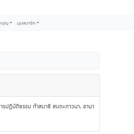
กบุญ
มุมสมาชิก
การปฏิบัติธรรม ทำสมาธิ สมถะภาวนา, อานา