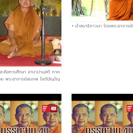
• นำสมาธิภาวนา โดยพระอาจารย์
แหละคือการศึกษา อานาปานสติ ภาค
ดย พระอาจารย์สมภพ โชติปัญโญ