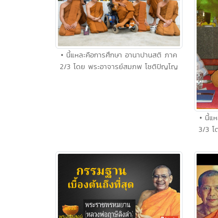
• นี้แหละคือการศึกษา อานาปานสติ ภาค
2/3 โดย พระอาจารย์สมภพ โชติปัญโญ
• นี้
3/3 โ