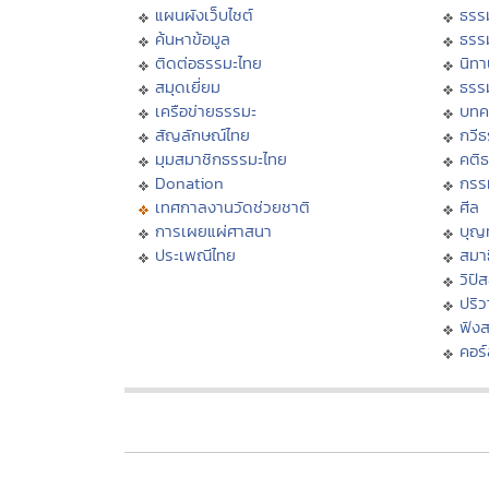
แผนผังเว็บไซต์
ธรร
ค้นหาข้อมูล
ธรร
ติดต่อธรรมะไทย
นิทา
สมุดเยี่ยม
ธรร
เครือข่ายธรรมะ
บทค
สัญลักษณ์ไทย
กวี
มุมสมาชิกธรรมะไทย
คติ
Donation
กรร
เทศกาลงานวัดช่วยชาติ
ศีล
การเผยแผ่ศาสนา
บุญ
ประเพณีไทย
สมาธ
วิปั
ปริ
ฟัง
คอร์