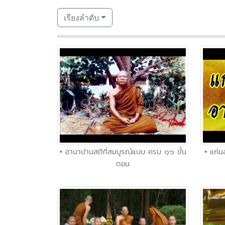
เรียงลำดับ
• อานาปานสติที่สมบูรณ์แบบ ครบ ๑๖ ขั้น
• แก่
ตอน