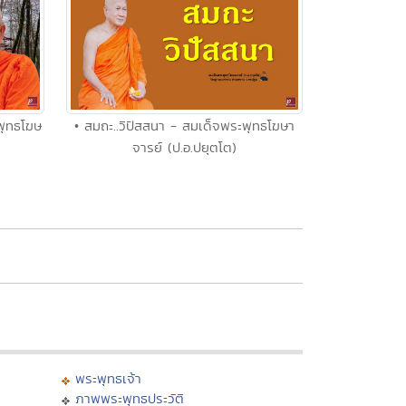
• สมถะ..วิปัสสนา - สมเด็จพระพุทธโฆษา
ะพุทธโฆษ
จารย์ (ป.อ.ปยุตโต)
พระพุทธเจ้า
ภาพพระพุทธประวัติ