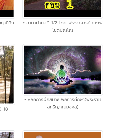
ฤาษีลิง
• อานาปานสติ 1/2 โดย พระอาจารย์สมภพ
โชติปัญโญ
• หลักการฝึกสมาธิเพื่อการศึกษา(พระราช
สุทธิญาณมงคล)
0-18