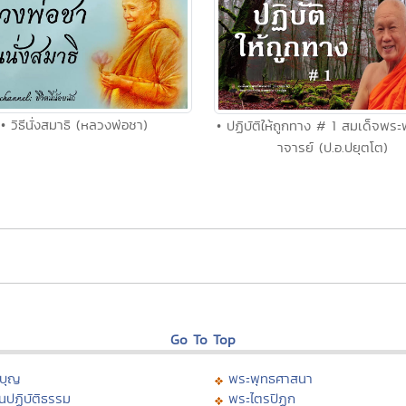
• วิธีนั่งสมาธิ (หลวงพ่อชา)
• ปฏิบัติให้ถูกทาง # 1 สมเด็จพร
าจารย์ (ป.อ.ปยุตโต)
Go To Top
บุญ
พระพุทธศาสนา
นปฏิบัติธรรม
พระไตรปิฏก