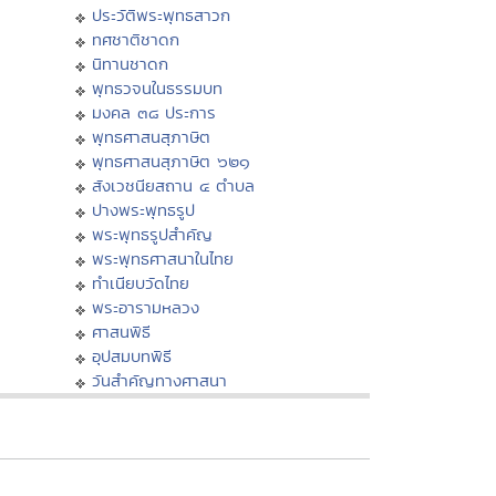
ประวัติพระพุทธสาวก
ทศชาติชาดก
นิทานชาดก
พุทธวจนในธรรมบท
มงคล ๓๘ ประการ
พุทธศาสนสุภาษิต
พุทธศาสนสุภาษิต ๖๒๑
สังเวชนียสถาน ๔ ตำบล
ปางพระพุทธรูป
พระพุทธรูปสำคัญ
พระพุทธศาสนาในไทย
ทำเนียบวัดไทย
พระอารามหลวง
ศาสนพิธี
อุปสมบทพิธี
วันสำคัญทางศาสนา