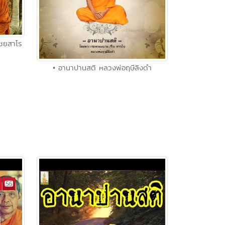
ชยสาโร
• อานาปานสติ หลวงพ่อฤษีลิงดำ