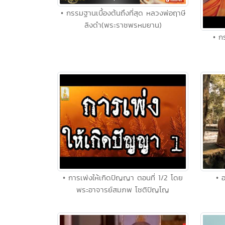
• กรรมฐานเบื้องต้นถึงที่สุด หลวงพ่อฤาษี
ลิงดำ(พระราชพรหมยาน)
• ก
• การเพ่งให้เกิดปัญญา ตอนที่ 1/2 โดย
• 
พระอาจารย์สมภพ โชติปัญโญ