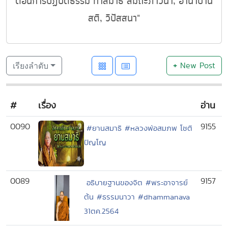
ตอนการปฏิบัติธรรม ทำสมาธิ สมถะภาวนา, อานาปาน
สติ, วิปัสสนา"
+
New Post
เรียงลำดับ
#
เรื่อง
อ่าน
0090
9155
#ยานสมาธิ #หลวงพ่อสมภพ โชติ
ปัญโญ
0089
9157
อธิบายฐานของจิต #พระอาจารย์
ต้น #ธรรมนาวา #dhammanava
31ตค.2564