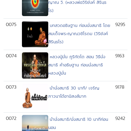
ญาณ วิ. (หลวงพ่อวิริยังค์ สิรินฺธ
โร)
0075
9295
บทสวดอธิษฐาน ก่อนนั่งสมาธิ โดย
สมเด็จพระญาณวชิโรดม (วิริยังค์
สิรินฺธโร)
0074
9163
หลวงปู่มั่น ภูริทัตโต สอน วิธีนั่ง
สมาธิ คําอธิษฐาน ก่อนนั่งสมาธิ
หลวงปู่มั่น
0073
9178
นำนั่งสมาธิ 30 นาที/ เจริญ
ภาวนาได้อานิสงส์มาก
0072
9242
นํานั่งสมาธิ/นั่งสมาธิ 10 นาทีก่อน
นอน