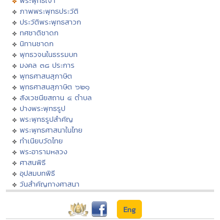
พระพุทธเจ้า
ภาพพระพุทธประวัติ
ประวัติพระพุทธสาวก
ทศชาติชาดก
นิทานชาดก
พุทธวจนในธรรมบท
มงคล ๓๘ ประการ
พุทธศาสนสุภาษิต
พุทธศาสนสุภาษิต ๖๒๑
สังเวชนียสถาน ๔ ตำบล
ปางพระพุทธรูป
พระพุทธรูปสำคัญ
พระพุทธศาสนาในไทย
ทำเนียบวัดไทย
พระอารามหลวง
ศาสนพิธี
อุปสมบทพิธี
วันสำคัญทางศาสนา
Eng