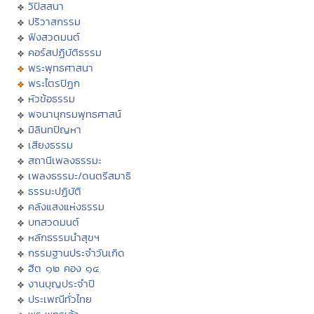
วิปัสสนา
ปริวาสกรรม
ฟังสวดมนต์
คอร์สปฏิบัติธรรม
พระพุทธศาสนา
พระไตรปิฏก
หัวข้อธรรม
พจนานุกรมพุทธศาสน์
มิลินทปัญหา
เสียงธรรม
สถานีเพลงธรรมะ
เพลงธรรมะ/ดนตรีสมาธิ
ธรรมะปฏิบัติ
คลังแสงแห่งธรรม
บทสวดมนต์
หลักธรรมนำสุขฯ
กรรมฐานประจำวันเกิด
ฮีต ๑๒ คอง ๑๔
งานบุญประจำปี
ประเพณีทั่วไทย