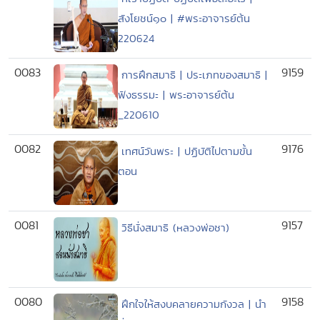
สังโยชน์๑๐ | #พระอาจารย์ต้น
220624
0083
9159
การฝึกสมาธิ | ประเภทของสมาธิ |
ฟังธรรมะ | พระอาจารย์ต้น
_220610
0082
9176
เทศน์วันพระ | ปฏิบัติไปตามขั้น
ตอน
0081
9157
วิธีนั่งสมาธิ (หลวงพ่อชา)
0080
9158
ฝึกใจให้สงบคลายความกังวล | นำ