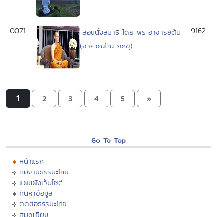
0071
9162
สอนนั่งสมาธิ โดย พระอาจารย์ต้น
(จารุวณฺโณ ภิกฺขุ)
1
2
3
4
5
»
Go To Top
หน้าแรก
ทีมงานธรรมะไทย
แผนผังเว็บไซต์
ค้นหาข้อมูล
ติดต่อธรรมะไทย
สมุดเยี่ยม