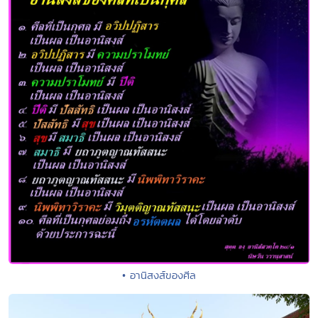
• อานิสงส์ของศีล