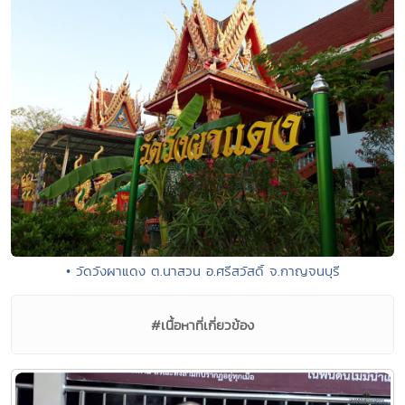
• วัดวังผาแดง ต.นาสวน อ.ศรีสวัสดิ์ จ.กาญจนบุรี
#เนื้อหาที่เกี่ยวข้อง