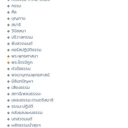
กรรม
ศีล
บุญทาน
สมาธิ
วิปัสสนา
ปริวาสกรรม
ฟังสวดมนต์
คอร์สปฏิบัติธรรม
พระพุทธศาสนา
พระไตรปิฏก
หัวข้อธรรม
พจนานุกรมพุทธศาสน์
มิลินทปัญหา
เสียงธรรม
สถานีเพลงธรรมะ
เพลงธรรมะ/ดนตรีสมาธิ
ธรรมะปฏิบัติ
คลังแสงแห่งธรรม
บทสวดมนต์
หลักธรรมนำสุขฯ