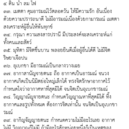
๔ ดิน น้ำ ลม ไฟ
๓๓. เมตตา คุมอารมณ์ไว้ตลอดวัน ให้มีความรัก อันเนื่อง
ด้วยความปรารถนาดี ไม่มีอารมณ์เนื่องด้วยกามารมณ์ เมตตา
สงเคราะห์ผู้อื่นให้พ้นทุกข์
๓๔. กรุณา ความสงสารปรานี มีประสงค์จะสงเคราะห์แก่
ทั้งคนและสัตว์
๓๕. มุทิตา มีจิตชื่นบาน พลอยยินดีเมื่อผู้อื่นได้ดี ไม่มีจิต
ริษยาเจือปน
๓๖. อุเบกขา มีอารมณ์เป็นกลางวางเฉย
๓๗. อากาสานัญจายตนะ ถือ อากาศเป็นอารมณ์ จนวง
อากาศเกิดเป็นนิมิตย่อใหญ่เล็กได้ ทรงจิตรักษาอากาศไว้
กำหนดใจว่าอากาศหาที่สุดมิได้ จนจิตเป็นอุเบกขารมณ์
๓๘. วิญญาณัญจายตนะ กำหนดวิญญาณหาที่สุดมิได้ ทิ้ง
อากาศและรูปทั้งหมด ต้องการจิตเท่านั้น จนจิตเป็นอุเบกขา
รมณ์
๓๙. อากิญจัญญายตนะ กำหนดความไม่มีอะไรเลย อากาศ
ไม่มี วิญญาณก็ไม่มี ถ้ามีอะไรสักหน่อยหนึ่งก็เป็นเหตุของ