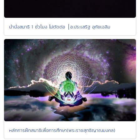
นำนั่งสมาธิ 1 ชั่วโมง ไม่ตัดต่อ ⎪อ.ประเสริฐ อุทัยเฉลิม
หลักการฝึกสมาธิเพื่อการศึกษา(พระราชสุทธิญาณมงคล)