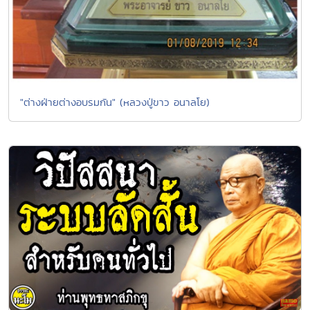
"ต่างฝ่ายต่างอบรมกัน" (หลวงปู่ขาว อนาลโย)