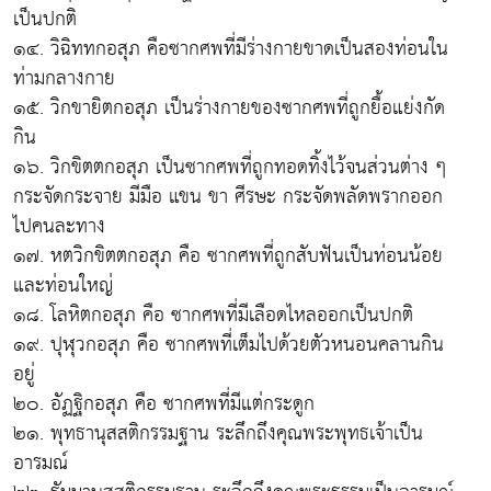
เป็นปกติ
๑๔. วิฉิททกอสุภ คือซากศพที่มีร่างกายขาดเป็นสองท่อนใน
ท่ามกลางกาย
๑๕. วิกขายิตกอสุภ เป็นร่างกายของซากศพที่ถูกยื้อแย่งกัด
กิน
๑๖. วิกขิตตกอสุภ เป็นซากศพที่ถูกทอดทิ้งไว้จนส่วนต่าง ๆ
กระจัดกระจาย มีมือ แขน ขา ศีรษะ กระจัดพลัดพรากออก
ไปคนละทาง
๑๗. หตวิกขิตตกอสุภ คือ ซากศพที่ถูกสับฟันเป็นท่อนน้อย
และท่อนใหญ่
๑๘. โลหิตกอสุภ คือ ซากศพที่มีเลือดไหลออกเป็นปกติ
๑๙. ปุฬุวกอสุภ คือ ซากศพที่เต็มไปด้วยตัวหนอนคลานกิน
อยู่
๒๐. อัฏฐิกอสุภ คือ ซากศพที่มีแต่กระดูก
๒๑. พุทธานุสสติกรรมฐาน ระลึกถึงคุณพระพุทธเจ้าเป็น
อารมณ์