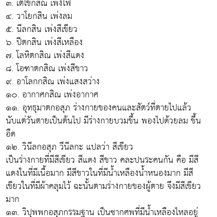
๓. เตโชกสิณ เพ่งไฟ
๔. วาโยกสิน เพ่งลม
๕. นีลกสิน เพ่งสีเขียว
๖. ปีตกสิน เพ่งสีเหลือง
๗. โลหิตกสิณ เพ่งสีแดง
๘. โอฑาตกสิณ เพ่งสีขาว
๙. อาโลกกสิณ เพ่งแสงสว่าง
๑๐. อากาศกสิณ เพ่งอากาศ
๑๑. อุทธุมาตกอสุภ ร่างกายของคนและสัตว์ที่ตายไปแล้ว
นับแต่วันตายเป็นต้นไป มีร่างกายบวมขึ้น พองไปด้วยลม ขึ้น
อืด
๑๒. วินีลกอสุภ วีนีลกะ แปลว่า สีเขียว
เป็นร่างกายที่มีสีเขียว สีแดง สีขาว คละปนระคนกัน คือ มีสี
แดงในที่มีเนื้อมาก มีสีขาวในที่มีน้ำเหลืองน้ำหนองมาก มีสี
เขียวในที่มีผ้าคลุมไว้ ฉะนั้นตามร่างกายของผู้ตาย จึงมีสีเขียว
มาก
๑๓. วิปุพพกอสุภกรรมฐาน เป็นซากศพที่มีน้ำเหลืองไหลอยู่