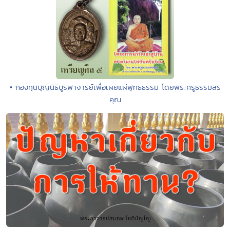
• กองทุนบุญนิธิบูรพาจารย์เพื่อเผยแผ่พุทธธรรม โดยพระครูธรรมสร
คุณ