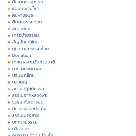
ทีมงานธรรมะไทย
แผนผังเว็บไซต์
ค้นหาข้อมูล
ติดต่อธรรมะไทย
สมุดเยี่ยม
เครือข่ายธรรมะ
สัญลักษณ์ไทย
มุมสมาชิกธรรมะไทย
Donation
เทศกาลงานวัดช่วยชาติ
การเผยแผ่ศาสนา
ประเพณีไทย
บอกบุญ
สถานปฏิบัติธรรม
ธรรมะจากหลวงพ่อ
ธรรมะกับเยาวชน
นิทานธรรมะบันเทิง
ธรรมะบรรยาย
บทความธรรมะ
กวีธรรมะ
คติธรรม คำคม โดนใจ