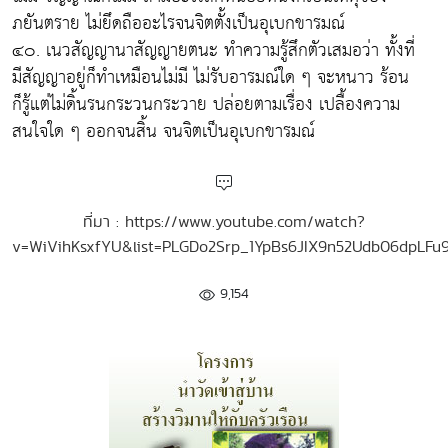
ภยันตราย ไม่ยึดถืออะไรจนจิตตั้งเป็นอุเบกขารมณ์
๔๐. เนวสัญญานาสัญญายตนะ ทำความรู้สึกตัวเสมอว่า ทั้งที่
มีสัญญาอยู่ก็ทำเหมือนไม่มี ไม่รับอารมณ์ใด ๆ จะหนาว ร้อน
ก็รู้แต่ไม่ดิ้นรนกระวนกระวาย ปล่อยตามเรื่อง เปลื้องความ
สนใจใด ๆ ออกจนสิ้น จนจิตเป็นอุเบกขารมณ์
ที่มา : https://www.youtube.com/watch?
v=WiVihKsxfYU&list=PLGDo2Srp_1YpBs6JIX9n52Udb06dpLFu9
9,154