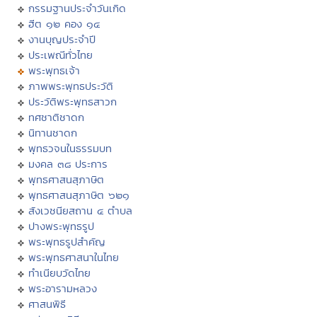
กรรมฐานประจำวันเกิด
ฮีต ๑๒ คอง ๑๔
งานบุญประจำปี
ประเพณีทั่วไทย
พระพุทธเจ้า
ภาพพระพุทธประวัติ
ประวัติพระพุทธสาวก
ทศชาติชาดก
นิทานชาดก
พุทธวจนในธรรมบท
มงคล ๓๘ ประการ
พุทธศาสนสุภาษิต
พุทธศาสนสุภาษิต ๖๒๑
สังเวชนียสถาน ๔ ตำบล
ปางพระพุทธรูป
พระพุทธรูปสำคัญ
พระพุทธศาสนาในไทย
ทำเนียบวัดไทย
พระอารามหลวง
ศาสนพิธี