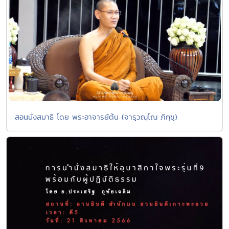
สอนนั่งสมาธิ โดย พระอาจารย์ต้น (จารุวณฺโณ ภิกฺขุ)