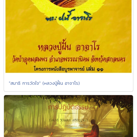
"สมาธิ การวัดใจ" (หลวงปู่ฝั้น อาจาโร)