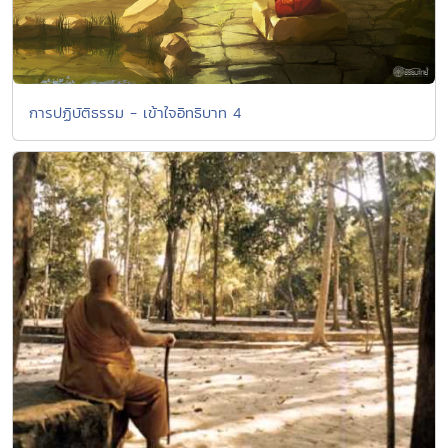
การปฏิบัติธรรม - เข้าใจอิทธิบาท 4