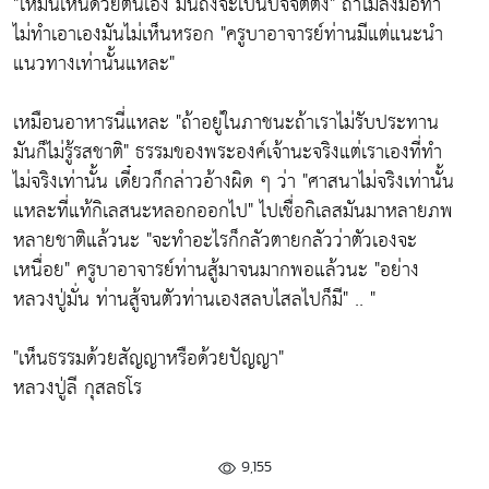
"ให้มันเห็นด้วยตนเอง มันถึงจะเป็นปัจจัตตัง"
ถ้าไม่ลงมือทำ
ไม่ทำเอาเองมันไม่เห็นหรอก
"ครูบาอาจารย์ท่านมีแต่แนะนำ
แนวทางเท่านั้นแหละ"
เหมือนอาหารนี่แหละ
"ถ้าอยู่ในภาชนะถ้าเราไม่รับประทาน
มันก็ไม่รู้รสชาติ"
ธรรมของพระองค์เจ้านะจริงแต่เราเองที่ทำ
ไม่จริงเท่านั้น เดี๋ยวก็กล่าวอ้างผิด ๆ ว่า
"ศาสนาไม่จริงเท่านั้น
แหละที่แท้กิเลสนะหลอกออกไป"
ไปเชื่อกิเลสมันมาหลายภพ
หลายชาติแล้วนะ
"จะทำอะไรก็กลัวตายกลัวว่าตัวเองจะ
เหนื่อย"
ครูบาอาจารย์ท่านสู้มาจนมากพอแล้วนะ
"อย่าง
หลวงปู่มั่น ท่านสู้จนตัวท่านเองสลบไสลไปก็มี"
.. "
"เห็นธรรมด้วยสัญญาหรือด้วยปัญญา"
หลวงปู่ลี กุสลธโร
9,155