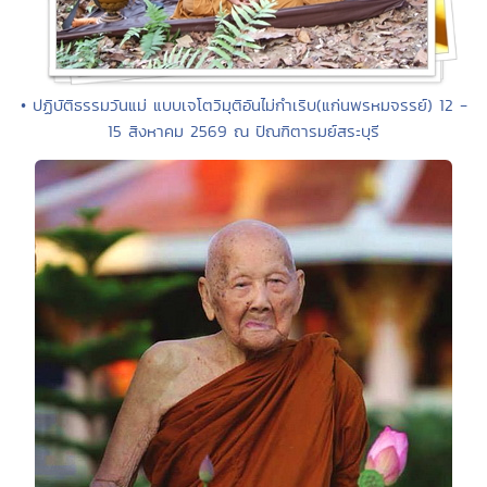
• ปฏิบัติธรรมวันแม่ แบบเจโตวิมุติอันไม่กำเริบ(แก่นพรหมจรรย์) 12 -
15 สิงหาคม 2569 ณ ปัณฑิตารมย์สระบุรี