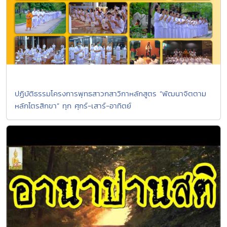
ปฏิบัติธรรมโครงการพุทธสาวกสาวิกาหลักสูตร “พัฒนาจิตตาม
หลักไตรสิกขา” ทุก ศุกร์-เสาร์-อาทิตย์