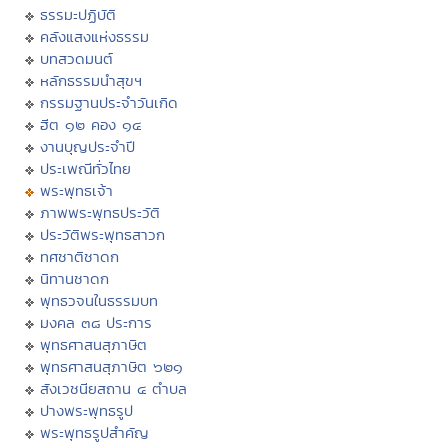
ธรรมะปฏิบัติ
คลังแสงแห่งธรรม
บทสวดมนต์
หลักธรรมนำสุขฯ
กรรมฐานประจำวันเกิด
ฮีต ๑๒ คอง ๑๔
งานบุญประจำปี
ประเพณีทั่วไทย
พระพุทธเจ้า
ภาพพระพุทธประวัติ
ประวัติพระพุทธสาวก
ทศชาติชาดก
นิทานชาดก
พุทธวจนในธรรมบท
มงคล ๓๘ ประการ
พุทธศาสนสุภาษิต
พุทธศาสนสุภาษิต ๖๒๑
สังเวชนียสถาน ๔ ตำบล
ปางพระพุทธรูป
พระพุทธรูปสำคัญ