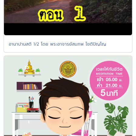
อานาปานสติ 1/2 โดย พระอาจารย์สมภพ โชติปัญโญ