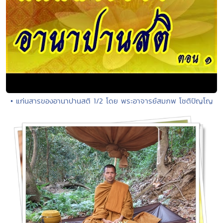
• แก่นสารของอานาปานสติ 1/2 โดย พระอาจารย์สมภพ โชติปัญโญ