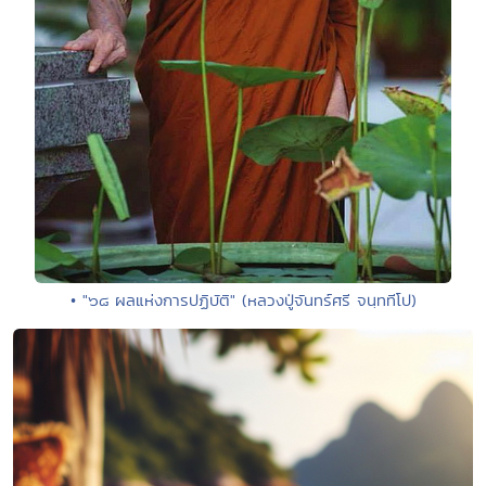
• "๖๘ ผลแห่งการปฏิบัติ" (หลวงปู่จันทร์ศรี จนฺททีโป)