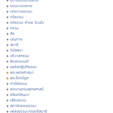
นิทานธรรมะบันเทิง
ธรรมะบรรยาย
บทความธรรมะ
กวีธรรมะ
คติธรรม คำคม โดนใจ
กรรม
ศีล
บุญทาน
สมาธิ
วิปัสสนา
ปริวาสกรรม
ฟังสวดมนต์
คอร์สปฏิบัติธรรม
พระพุทธศาสนา
พระไตรปิฏก
หัวข้อธรรม
พจนานุกรมพุทธศาสน์
มิลินทปัญหา
เสียงธรรม
สถานีเพลงธรรมะ
เพลงธรรมะ/ดนตรีสมาธิ