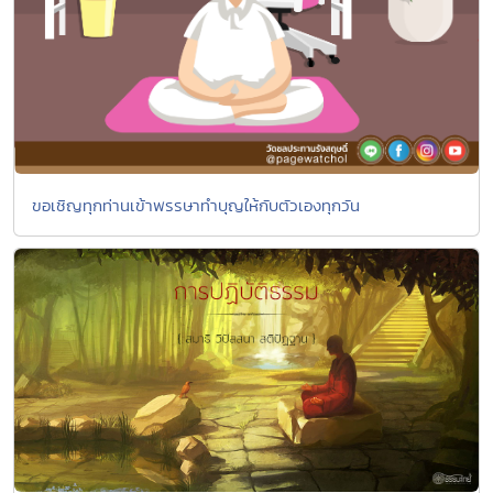
ขอเชิญทุกท่านเข้าพรรษาทำบุญให้กับตัวเองทุกวัน