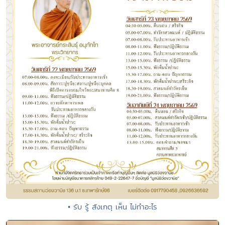
• รับ รู้ สังเกตุ เห็น ไม่ทำอะไร