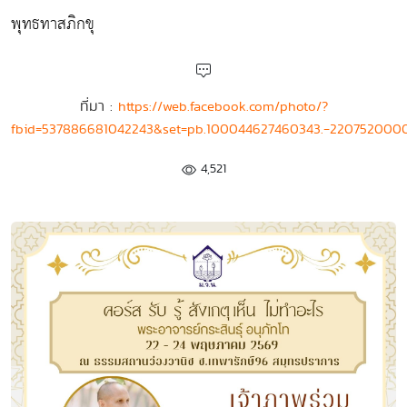
พุทธทาสภิกขุ
ที่มา :
https://web.facebook.com/photo/?
fbid=537886681042243&set=pb.100044627460343.-220752000
4,521