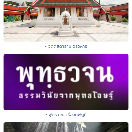
• วัดดุสิดาราม วรวิหาร
• พุทธวจน..เรื่องภพภูมิ