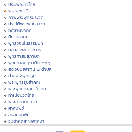
ประเพณีทั่วไทย
พระพุทธเจ้า
ภาพพระพุทธประวัติ
ประวัติพระพุทธสาวก
ทศชาติชาดก
นิทานชาดก
พุทธวจนในธรรมบท
มงคล ๓๘ ประการ
พุทธศาสนสุภาษิต
พุทธศาสนสุภาษิต ๖๒๑
สังเวชนียสถาน ๔ ตำบล
ปางพระพุทธรูป
พระพุทธรูปสำคัญ
พระพุทธศาสนาในไทย
ทำเนียบวัดไทย
พระอารามหลวง
ศาสนพิธี
อุปสมบทพิธี
วันสำคัญทางศาสนา