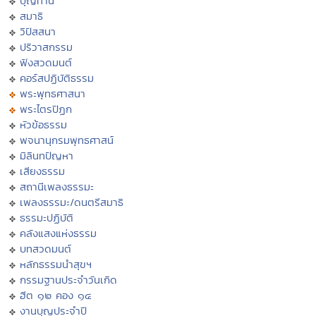
บุญทาน
สมาธิ
วิปัสสนา
ปริวาสกรรม
ฟังสวดมนต์
คอร์สปฏิบัติธรรม
พระพุทธศาสนา
พระไตรปิฏก
หัวข้อธรรม
พจนานุกรมพุทธศาสน์
มิลินทปัญหา
เสียงธรรม
สถานีเพลงธรรมะ
เพลงธรรมะ/ดนตรีสมาธิ
ธรรมะปฏิบัติ
คลังแสงแห่งธรรม
บทสวดมนต์
หลักธรรมนำสุขฯ
กรรมฐานประจำวันเกิด
ฮีต ๑๒ คอง ๑๔
งานบุญประจำปี