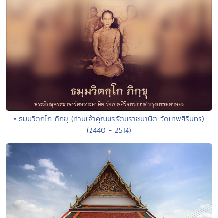
• ธมฺมวิตกฺโก ภิกขุ (ท่านเจ้าคุณนรรัตนราชมานิต วัดเทพศิรินทร์)
(2440 - 2514)