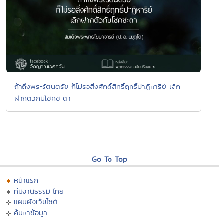
ถ้าถึงพระรัตนตรัย ก็ไม่รอสิ่งศักดิ์สิทธิ์ฤทธิ์ปาฏิหาริย์ เลิก
ฝากตัวกับโชคชะตา
Go To Top
หน้าแรก
ทีมงานธรรมะไทย
แผนผังเว็บไซต์
ค้นหาข้อมูล