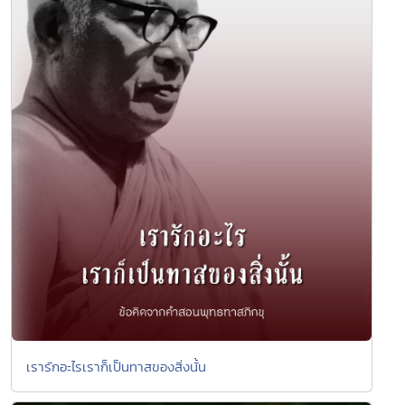
เรารักอะไรเราก็เป็นทาสของสิ่งนั้น