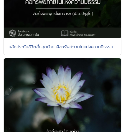
หลักประกันชีวิตขั้นสุดท้าย คือทรัพย์ภายในแห่งความมีธรรม