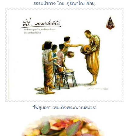
ธรรมนำทาง โดย ภูริญาโณ ภิกขุ.
"ไฟสุมอก" (สมเด็จพระญาณสังวร)