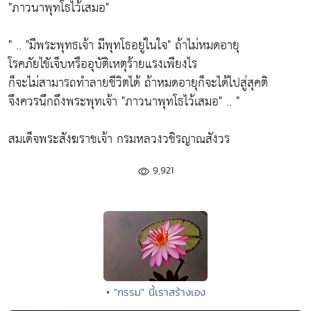
"ภาวนาพุทโธไว้เสมอ"
" .. "มีพระพุทธเจ้า มีพุทโธอยู่ในใจ" ถ้าไม่หมดอายุ
โรคภัยไขัเจ็บหรืออุบัติเหตุร้ายแรงเพียงไร
ก็จะไม่สามารถทำลายชีวิตได้ ถ้าหมดอายุก็จะได้ไปสู่สุคติ
จึงควรนึกถึงพระพุทเจ้า "ภาวนาพุทโธไว้เสมอ" .. "
สมเด็จพระสังฆราชเจ้า กรมหลวงวชิรญาณสังวร
9,921
• "กรรม" นี้เราสร้างเอง