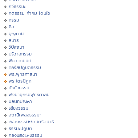
กวีธรรมะ
คติธรรม คำคม โดนใจ
กรรม
ศีล
บุญทาน
สมาธิ
วิปัสสนา
ปริวาสกรรม
ฟังสวดมนต์
คอร์สปฏิบัติธรรม
พระพุทธศาสนา
พระไตรปิฏก
หัวข้อธรรม
พจนานุกรมพุทธศาสน์
มิลินทปัญหา
เสียงธรรม
สถานีเพลงธรรมะ
เพลงธรรมะ/ดนตรีสมาธิ
ธรรมะปฏิบัติ
คลังแสงแห่งธรรม