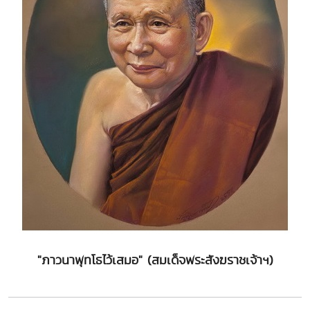
"ภาวนาพุทโธไว้เสมอ" (สมเด็จพระสังฆราชเจ้าฯ)