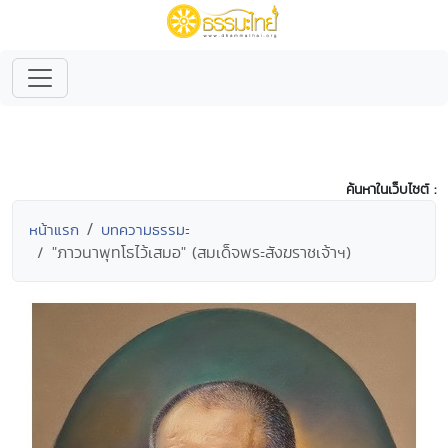
ค้นหาในเว็บไซต์ :
หน้าแรก
บทความธรรมะ
"ภาวนาพุทโธไว้เสมอ" (สมเด็จพระสังฆราชเจ้าฯ)