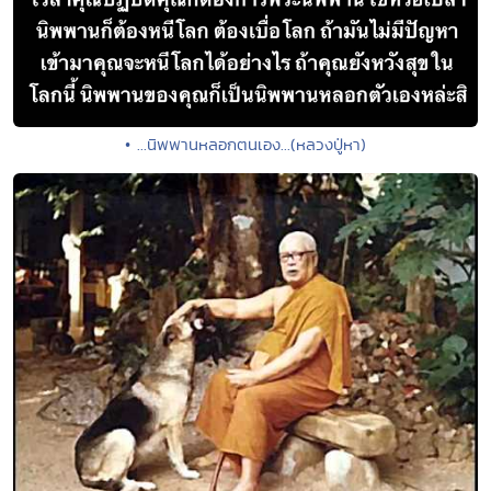
• ...นิพพานหลอกตนเอง...(หลวงปู่หา)