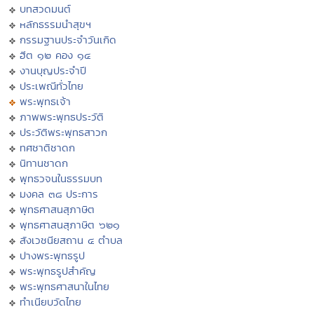
บทสวดมนต์
หลักธรรมนำสุขฯ
กรรมฐานประจำวันเกิด
ฮีต ๑๒ คอง ๑๔
งานบุญประจำปี
ประเพณีทั่วไทย
พระพุทธเจ้า
ภาพพระพุทธประวัติ
ประวัติพระพุทธสาวก
ทศชาติชาดก
นิทานชาดก
พุทธวจนในธรรมบท
มงคล ๓๘ ประการ
พุทธศาสนสุภาษิต
พุทธศาสนสุภาษิต ๖๒๑
สังเวชนียสถาน ๔ ตำบล
ปางพระพุทธรูป
พระพุทธรูปสำคัญ
พระพุทธศาสนาในไทย
ทำเนียบวัดไทย