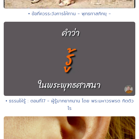
• ข้อที่ควรระวังการให้ทาน - พุทธทาสภิกขุ -
• ธรรมให้รู้ : ตอนที่17 - ผู้รู้มากยากนาน โดย พระมหาวรพรต กิตติว
โร