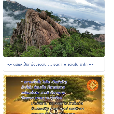
-:- ตนแลเป็นที่พึ่งของตน ..... อตฺตา หิ อตฺตโน นาโถ -:-