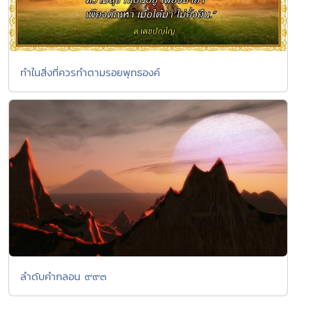
ทำในสิ่งที่ควรทำตามรอยพุทธองค์
ลำดับคำกลอน ๙๙๓