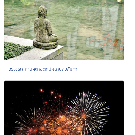
วิธีเจริญกายคตาสติที่มีผลานิสงส์มาก