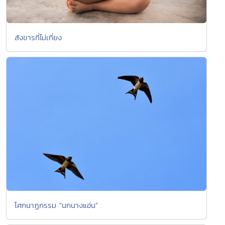
สังขารที่ไม่เที่ยง
โศกนาฏกรรม "นกนางแอ่น"