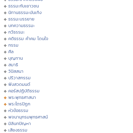
ธรรมะกับเยาวชน
นิทานธรรมะบันเทิง
ธรรมะบรรยาย
บทความธรรมะ
กวีธรรมะ
คติธรรม คำคม โดนใจ
กรรม
ศีล
บุญทาน
สมาธิ
วิปัสสนา
ปริวาสกรรม
ฟังสวดมนต์
คอร์สปฏิบัติธรรม
พระพุทธศาสนา
พระไตรปิฏก
หัวข้อธรรม
พจนานุกรมพุทธศาสน์
มิลินทปัญหา
เสียงธรรม