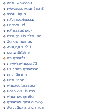
สถานีเพลงธรรมะ
เพลงธรรมะ/ดนตรีสมาธิ
ธรรมะปฏิบัติ
คลังแสงแห่งธรรม
บทสวดมนต์
หลักธรรมนำสุขฯ
กรรมฐานประจำวันเกิด
ฮีต ๑๒ คอง ๑๔
งานบุญประจำปี
ประเพณีทั่วไทย
พระพุทธเจ้า
ภาพพระพุทธประวัติ
ประวัติพระพุทธสาวก
ทศชาติชาดก
นิทานชาดก
พุทธวจนในธรรมบท
มงคล ๓๘ ประการ
พุทธศาสนสุภาษิต
พุทธศาสนสุภาษิต ๖๒๑
สังเวชนียสถาน ๔ ตำบล