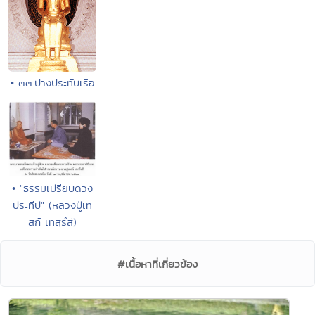
• ๓๓.ปางประทับเรือ
• "ธรรมเปรียบดวง
ประทีป" (หลวงปู่เท
สก์ เทสฺรํสี)
#เนื้อหาที่เกี่ยวข้อง