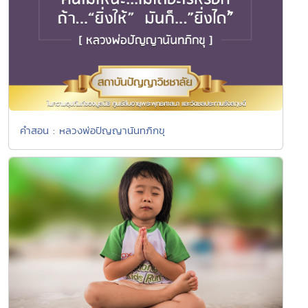
คำสอน : หลวงพ่อปัญญานันทภิกขุ