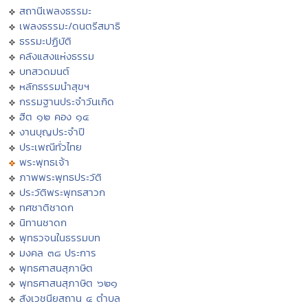
สถานีเพลงธรรมะ
เพลงธรรมะ/ดนตรีสมาธิ
ธรรมะปฏิบัติ
คลังแสงแห่งธรรม
บทสวดมนต์
หลักธรรมนำสุขฯ
กรรมฐานประจำวันเกิด
ฮีต ๑๒ คอง ๑๔
งานบุญประจำปี
ประเพณีทั่วไทย
พระพุทธเจ้า
ภาพพระพุทธประวัติ
ประวัติพระพุทธสาวก
ทศชาติชาดก
นิทานชาดก
พุทธวจนในธรรมบท
มงคล ๓๘ ประการ
พุทธศาสนสุภาษิต
พุทธศาสนสุภาษิต ๖๒๑
สังเวชนียสถาน ๔ ตำบล