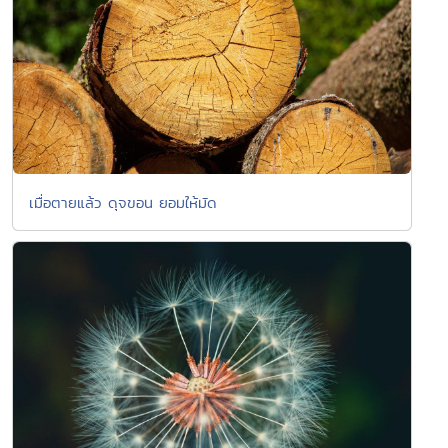
เมื่อตายแล้ว ดุจขอน ยอมให้มัด