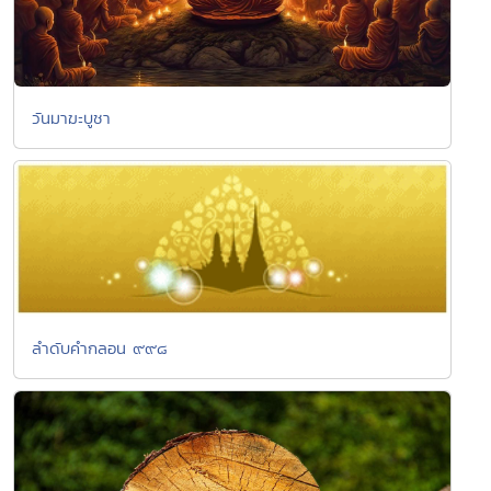
วันมาฆะบูชา
ลำดับคำกลอน ๙๙๘