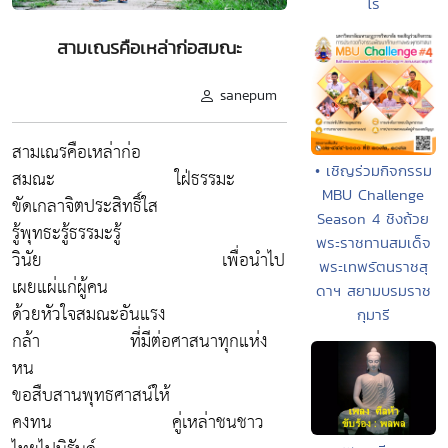
โร
สามเณรคือเหล่าก่อสมณะ
sanepum
สามเณรคือเหล่าก่อ
• เชิญร่วมกิจกรรม
สมณะ ใฝ่ธรรมะ
MBU Challenge
ขัดเกลาจิตประสิทธิ์ใส
Season 4 ชิงถ้วย
รู้พุทธะรู้ธรรมะรู้
พระราชทานสมเด็จ
วินัย เพื่อนำไป
พระเทพรัตนราชสุ
เผยแผ่แก่ผู้คน
ดาฯ สยามบรมราช
ด้วยหัวใจสมณะอันแรง
กุมารี
กล้า ที่มีต่อศาสนาทุกแห่ง
หน
ขอสืบสานพุทธศาสน์ให้
คงทน คู่เหล่าชนชาว