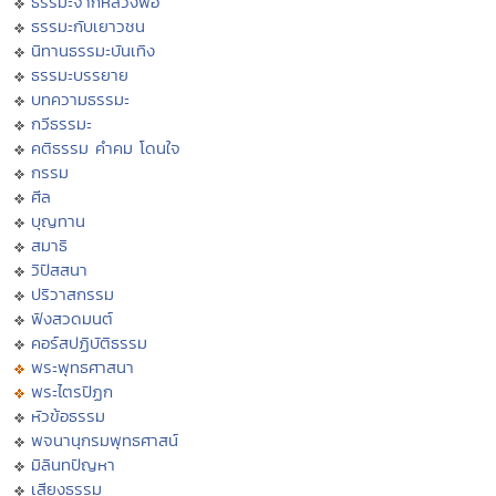
ธรรมะจากหลวงพ่อ
ธรรมะกับเยาวชน
นิทานธรรมะบันเทิง
ธรรมะบรรยาย
บทความธรรมะ
กวีธรรมะ
คติธรรม คำคม โดนใจ
กรรม
ศีล
บุญทาน
สมาธิ
วิปัสสนา
ปริวาสกรรม
ฟังสวดมนต์
คอร์สปฏิบัติธรรม
พระพุทธศาสนา
พระไตรปิฏก
หัวข้อธรรม
พจนานุกรมพุทธศาสน์
มิลินทปัญหา
เสียงธรรม