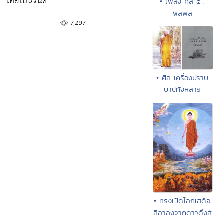
ไทยไปนิรันด์
• เพลง ศีล ๕ :
พลพล
7,297
• ศีล เครื่องปราบ
บาปทั้งหลาย
• ทรงเปิดโลกเสด็จ
ลีลาลงจากดาวดึงส์