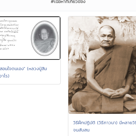
#เนื้อหาที่เกี่ยวข้อง
สอนใจตนเอง" (หลวงปู่สิม
จาโร)
วิธีฝึกปฏิบัติ (วิธีภาวนา) มีหลายวิธ
จนสับสน