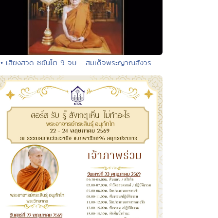
• เสียงสวด ชยันโต 9 จบ - สมเด็จพระญาณสังวร