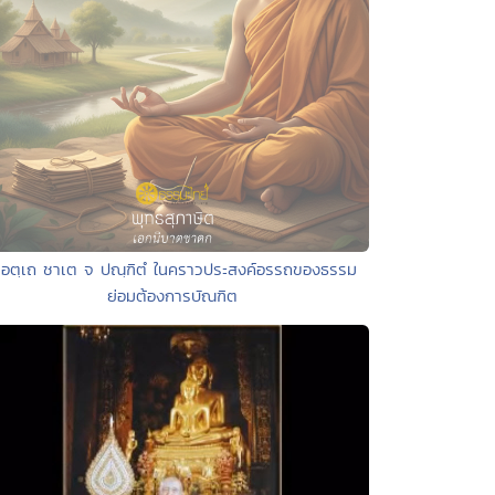
 อตฺเถ ชาเต จ ปณฺฑิตํ ในคราวประสงค์อรรถของธรรม
ย่อมต้องการบัณฑิต