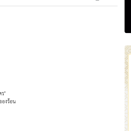
ตร"
นของร้อน