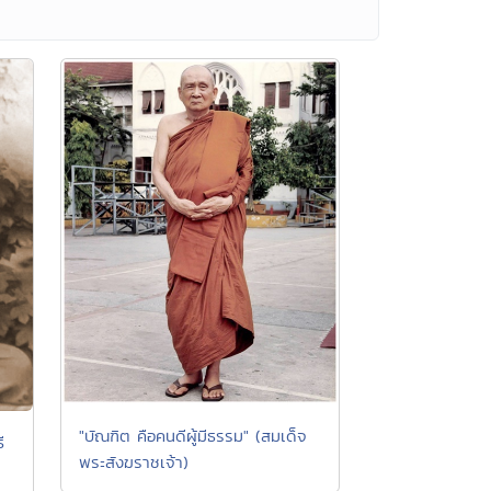
"บัณฑิต คือคนดีผู้มีธรรม" (สมเด็จ
ี
พระสังฆราชเจ้า)