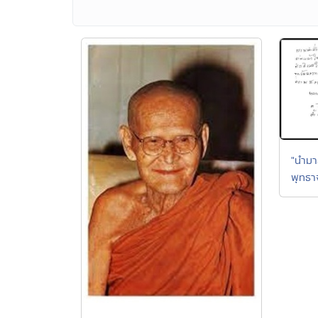
"นำมา
พุทธา