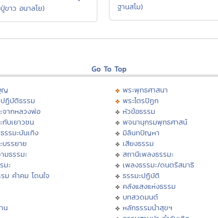
ฐานสโม)
ปู่ขาว อนาลโย)
Go To Top
บุญ
พระพุทธศาสนา
ปฏิบัติธรรม
พระไตรปิฏก
ะจากหลวงพ่อ
หัวข้อธรรม
ะกับเยาวชน
พจนานุกรมพุทธศาสน์
ธรรมะบันเทิง
มิลินทปัญหา
ะบรรยาย
เสียงธรรม
ามธรรมะ
สถานีเพลงธรรมะ
รรมะ
เพลงธรรมะ/ดนตรีสมาธิ
รรม คำคม โดนใจ
ธรรมะปฏิบัติ
ม
คลังแสงแห่งธรรม
บทสวดมนต์
าน
หลักธรรมนำสุขฯ