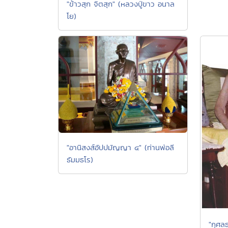
"ข้าวสุก จิตสุก" (หลวงปู่ขาว อนาล
โย)
"อานิสงส์อัปปมัญญา ๔" (ท่านพ่อลี
ธัมมธโร)
"กุศลธ