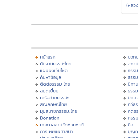
(หลวง
หน้าแรก
บอก
ทีมงานธรรมะไทย
สถาน
แผนผังเว็บไซต์
ธรรม
ค้นหาข้อมูล
ธรรม
ติดต่อธรรมะไทย
นิทาน
สมุดเยี่ยม
ธรรม
เครือข่ายธรรมะ
บทคว
สัญลักษณ์ไทย
กวีธ
มุมสมาชิกธรรมะไทย
คติธ
Donation
กรร
เทศกาลงานวัดช่วยชาติ
ศีล
การเผยแผ่ศาสนา
บุญท