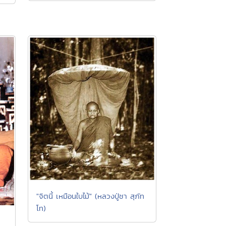
"จิตนี้ เหมือนใบไม้" (หลวงปู่ชา สุภัท
โท)