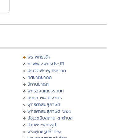
พระพุทธเจ้า
ภาพพระพุทธประวัติ
ประวัติพระพุทธสาวก
ทศชาติชาดก
นิทานชาดก
พุทธวจนในธรรมบท
มงคล ๓๘ ประการ
พุทธศาสนสุภาษิต
พุทธศาสนสุภาษิต ๖๒๑
สังเวชนียสถาน ๔ ตำบล
ปางพระพุทธรูป
พระพุทธรูปสำคัญ