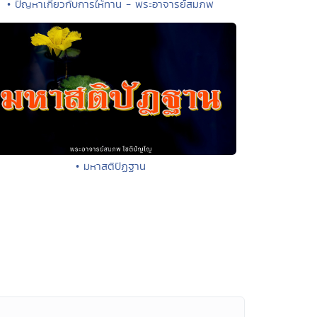
• ปัญหาเกี่ยวกับการให้ทาน - พระอาจารย์สมภพ
• มหาสติปัฏฐาน