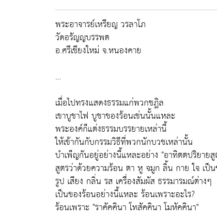
พระอาจารย์เหรียญ วรลาโภ
วัดอรัญญบรรพต
อ.ศรีเชียงใหม่ จ.หนองคาย
...
เมื่อไปทรงแสดงธรรมแก่พวกชฎิล
เขาบูชาไฟ บูชาของร้อนเช่นนั้นแหละ
พระองค์ก็แต่งธรรมบรรยายเหล่านี้
ให้เข้ากันกับกรรมวิธีที่พวกนักบวชเหล่านั้น
บำเพ็ญกันอยู่อย่างนี้แหละอย่าง "อาทิตตปริยายสู
สูตรว่าด้วยความร้อน ตา หู จมูก ลิ้น กาย ใจ เป็
รูป เสียง กลิ่น รส เครื่องสัมผัส ธรรมารมณ์ต่างๆ
เป็นของร้อนอย่างนี้แหละ ร้อนเพราะอะไร?
ร้อนเพราะ "ราคัคคินา โทสัคคินา โมหัคคินา"