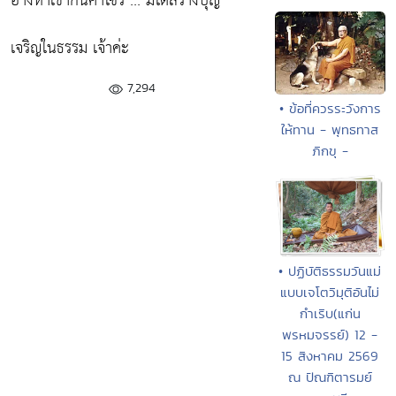
อ้างหาเช้ากินค่ำไซร้ ... มิได้สร้างบุญ
เจริญในธรรม เจ้าค่ะ
7,294
• ข้อที่ควรระวังการ
ให้ทาน - พุทธทาส
ภิกขุ -
• ปฏิบัติธรรมวันแม่
แบบเจโตวิมุติอันไม่
กำเริบ(แก่น
พรหมจรรย์) 12 -
15 สิงหาคม 2569
ณ ปัณฑิตารมย์