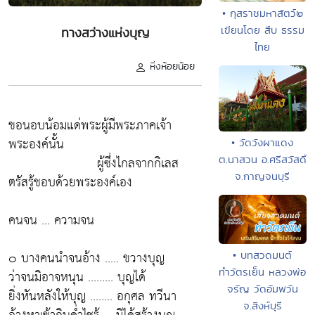
• กุสราชมหาสัตว์๒
เขียนโดย สืบ ธรรม
ทางสว่างแห่งบุญ
ไทย
หิ่งห้อยน้อย
ขอนอบน้อมแด่พระผู้มีพระภาคเจ้า
พระองค์นั้น
• วัดวังผาแดง
ต.นาสวน อ.ศรีสวัสดิ์
ผู้ซึ่งไกลจากกิเลส
จ.กาญจนบุรี
ตรัสรู้ชอบด้วยพระองค์เอง
คนจน ... ความจน
๐ บางคนนำจนอ้าง ..... ขวางบุญ
• บทสวดมนต์
ทำวัตรเย็น หลวงพ่อ
ว่าจนมิอาจหนุน ......... บุญได้
จรัญ วัดอัมพวัน
ยิ่งหันหลังให้บุญ ........ อกุศล ทวีนา
จ.สิงห์บุรี