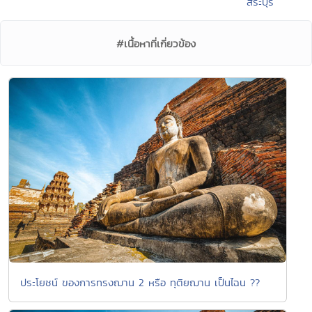
สระบุรี
#เนื้อหาที่เกี่ยวข้อง
ประโยชน์ ของการทรงฌาน 2 หรือ ทุติยฌาน เป็นไฉน ??