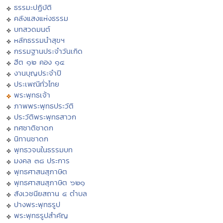
ธรรมะปฏิบัติ
คลังแสงแห่งธรรม
บทสวดมนต์
หลักธรรมนำสุขฯ
กรรมฐานประจำวันเกิด
ฮีต ๑๒ คอง ๑๔
งานบุญประจำปี
ประเพณีทั่วไทย
พระพุทธเจ้า
ภาพพระพุทธประวัติ
ประวัติพระพุทธสาวก
ทศชาติชาดก
นิทานชาดก
พุทธวจนในธรรมบท
มงคล ๓๘ ประการ
พุทธศาสนสุภาษิต
พุทธศาสนสุภาษิต ๖๒๑
สังเวชนียสถาน ๔ ตำบล
ปางพระพุทธรูป
พระพุทธรูปสำคัญ