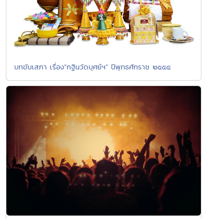
บทขับเสภา เรื่อง”กฐินวัดบุศย์ฯ” ปีพุทธศักราช ๒๕๕๕