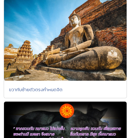
ขวาทับซ้ายตัวตรงกำหนดจิต