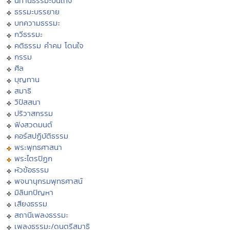
นิทานธรรมะบันเทิง
ธรรมะบรรยาย
บทความธรรมะ
กวีธรรมะ
คติธรรม คำคม โดนใจ
กรรม
ศีล
บุญทาน
สมาธิ
วิปัสสนา
ปริวาสกรรม
ฟังสวดมนต์
คอร์สปฏิบัติธรรม
พระพุทธศาสนา
พระไตรปิฏก
หัวข้อธรรม
พจนานุกรมพุทธศาสน์
มิลินทปัญหา
เสียงธรรม
สถานีเพลงธรรมะ
เพลงธรรมะ/ดนตรีสมาธิ