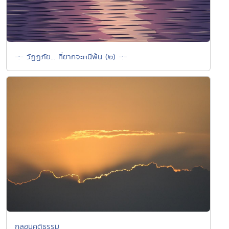
-:- วัฏฏภัย... ที่ยากจะหนีพ้น (๒) -:-
กลอนคติธรรม