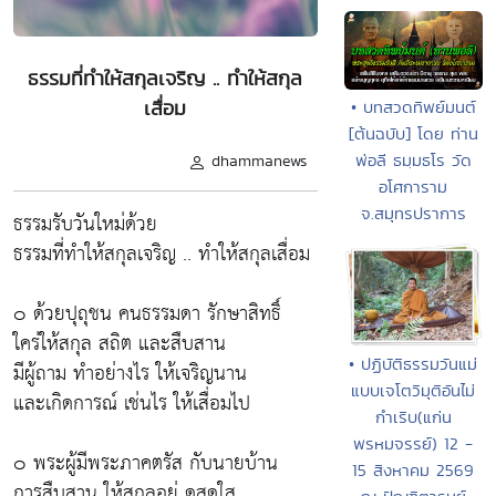
ธรรมที่ทำให้สกุลเจริญ .. ทำให้สกุล
เสื่อม
• บทสวดทิพย์มนต์
[ต้นฉบับ] โดย ท่าน
พ่อลี ธมฺมธโร วัด
dhammanews
อโศการาม
จ.สมุทรปราการ
ธรรมรับวันใหม่ด้วย
ธรรมที่ทำให้สกุลเจริญ .. ทำให้สกุลเสื่อม
๐ ด้วยปุถุชน คนธรรมดา รักษาสิทธิ์
ใคร่ให้สกุล สถิต และสืบสาน
• ปฏิบัติธรรมวันแม่
มีผู้ถาม ทำอย่างไร ให้เจริญนาน
แบบเจโตวิมุติอันไม่
และเกิดการณ์ เช่นไร ให้เสื่อมไป
กำเริบ(แก่น
พรหมจรรย์) 12 -
๐ พระผู้มีพระภาคตรัส กับนายบ้าน
15 สิงหาคม 2569
การสืบสาน ให้สกุลอยู่ ดูสดใส