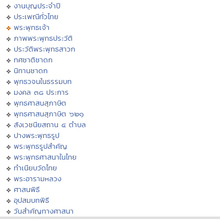
งานบุญประจำปี
ประเพณีทั่วไทย
พระพุทธเจ้า
ภาพพระพุทธประวัติ
ประวัติพระพุทธสาวก
ทศชาติชาดก
นิทานชาดก
พุทธวจนในธรรมบท
มงคล ๓๘ ประการ
พุทธศาสนสุภาษิต
พุทธศาสนสุภาษิต ๖๒๑
สังเวชนียสถาน ๔ ตำบล
ปางพระพุทธรูป
พระพุทธรูปสำคัญ
พระพุทธศาสนาในไทย
ทำเนียบวัดไทย
พระอารามหลวง
ศาสนพิธี
อุปสมบทพิธี
วันสำคัญทางศาสนา