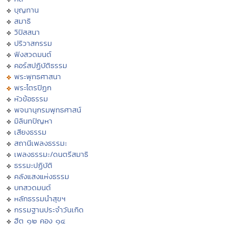
บุญทาน
สมาธิ
วิปัสสนา
ปริวาสกรรม
ฟังสวดมนต์
คอร์สปฏิบัติธรรม
พระพุทธศาสนา
พระไตรปิฏก
หัวข้อธรรม
พจนานุกรมพุทธศาสน์
มิลินทปัญหา
เสียงธรรม
สถานีเพลงธรรมะ
เพลงธรรมะ/ดนตรีสมาธิ
ธรรมะปฏิบัติ
คลังแสงแห่งธรรม
บทสวดมนต์
หลักธรรมนำสุขฯ
กรรมฐานประจำวันเกิด
ฮีต ๑๒ คอง ๑๔