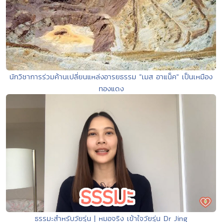
นักวิชาการร่วมค้านเปลี่ยนแหล่งอารยธรรม "เมส อาแน็ค" เป็นเหมือง
ทองแดง
ธรรมะสำหรับวัยรุ่น | หมอจริง เข้าใจวัยรุ่น Dr Jing