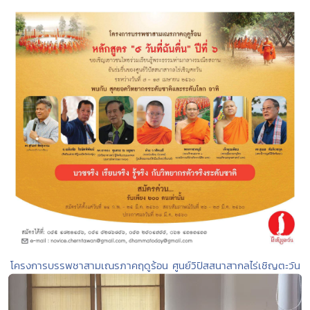
โครงการบรรพชาสามเณรภาคฤดูร้อน ศูนย์วิปัสสนาสากลไร่เชิญตะวัน