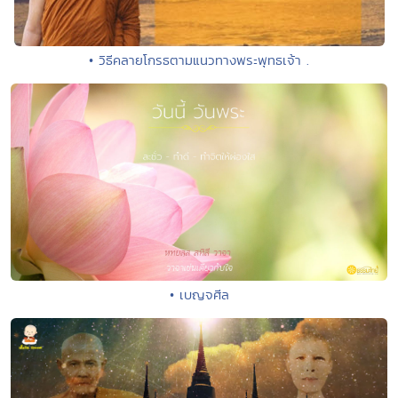
• วิธีคลายโกรธตามแนวทางพระพุทธเจ้า .
• เบญจศีล