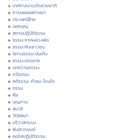
เทศกาลงานวัดช่วยชาติ
การเผยแผ่ศาสนา
ประเพณีไทย
บอกบุญ
สถานปฏิบัติธรรม
ธรรมะจากหลวงพ่อ
ธรรมะกับเยาวชน
นิทานธรรมะบันเทิง
ธรรมะบรรยาย
บทความธรรมะ
กวีธรรมะ
คติธรรม คำคม โดนใจ
กรรม
ศีล
บุญทาน
สมาธิ
วิปัสสนา
ปริวาสกรรม
ฟังสวดมนต์
คอร์สปฏิบัติธรรม