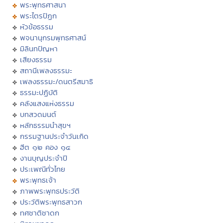
พระพุทธศาสนา
พระไตรปิฏก
หัวข้อธรรม
พจนานุกรมพุทธศาสน์
มิลินทปัญหา
เสียงธรรม
สถานีเพลงธรรมะ
เพลงธรรมะ/ดนตรีสมาธิ
ธรรมะปฏิบัติ
คลังแสงแห่งธรรม
บทสวดมนต์
หลักธรรมนำสุขฯ
กรรมฐานประจำวันเกิด
ฮีต ๑๒ คอง ๑๔
งานบุญประจำปี
ประเพณีทั่วไทย
พระพุทธเจ้า
ภาพพระพุทธประวัติ
ประวัติพระพุทธสาวก
ทศชาติชาดก