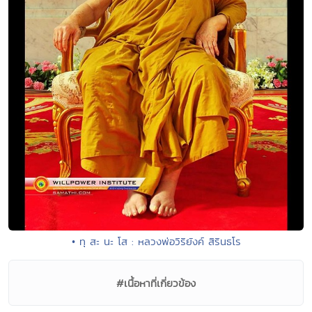
• ทุ สะ นะ โส : หลวงพ่อวิริยังค์ สิรินธโร
#เนื้อหาที่เกี่ยวข้อง