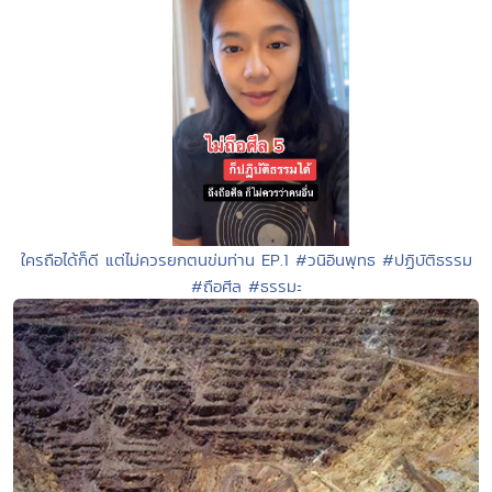
ใครถือได้ก็ดี แต่ไม่ควรยกตนข่มท่าน EP.1 #วนิอินพุทธ #ปฏิบัติธรรม
#ถือศีล #ธรรมะ