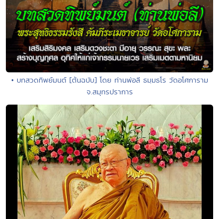
• บทสวดทิพย์มนต์ [ต้นฉบับ] โดย ท่านพ่อลี ธมฺมธโร วัดอโศการาม
จ.สมุทรปราการ