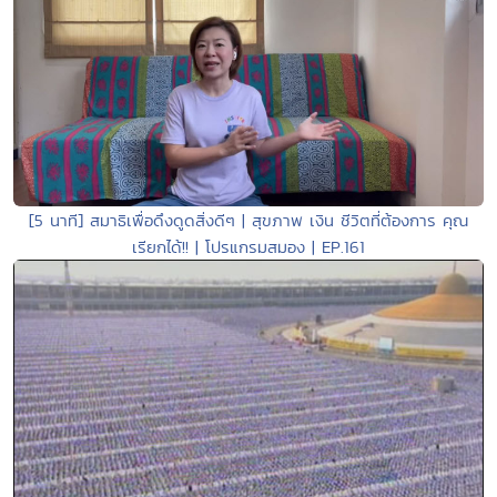
[5 นาที] สมาธิเพื่อดึงดูดสิ่งดีๆ | สุขภาพ เงิน ชีวิตที่ต้องการ คุณ
เรียกได้!! | โปรแกรมสมอง | EP.161