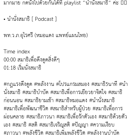
มากมาย กดนั่งไปด้วยกันได้ที่ playlist “นำนั่งสมาธิ” ค่ะ 👉🏻
• นำนั่งสมาธิ [ Podcast ]
พท.ว.ภ.อุไรศรี (หมอแดง แพทย์แผนไทย)
Time index
00:00 สมาธิเพื่อดึงดูดสิ่งดีๆ
01:18 เริ่มนั่งสมาธิ
#กฎแรงดึงดูด #พลังงาน #โปรแกรมสมอง #สมาธิ5นาที #นำ
นั่งสมาธิ #สมาธิบำบัด #สมาธิเพื่อการเยียวยาจิตใจ #สมาธิ
ก่อนนอน #สมาธิยามเช้า #สมาธิหมอแดง #นำนั่งสมาธิ
#สมาธิเพื่อพัฒนาชีวิต #สมาธิสำหรับผู้ป่วย #สมาธิเพื่อการ
ผ่อนคลาย #สมาธิภาวนา #สมาธิเพื่อรักตัวเอง #สมาธิด้วยตัว
เอง #สมาธิ #สติ #สมาธิเจริญสติ #ปัญญา #ความเงียบ
#ภาวนา #พลังชีวิต #สมาธิเพิ่มพลังชีวิต #พลังงานบำบัด