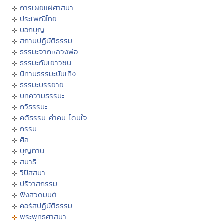
การเผยแผ่ศาสนา
ประเพณีไทย
บอกบุญ
สถานปฏิบัติธรรม
ธรรมะจากหลวงพ่อ
ธรรมะกับเยาวชน
นิทานธรรมะบันเทิง
ธรรมะบรรยาย
บทความธรรมะ
กวีธรรมะ
คติธรรม คำคม โดนใจ
กรรม
ศีล
บุญทาน
สมาธิ
วิปัสสนา
ปริวาสกรรม
ฟังสวดมนต์
คอร์สปฏิบัติธรรม
พระพุทธศาสนา