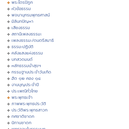
พระไตรปิฏก
หัวข้อธรรม
พจนานุกรมพุทธศาสน์
มิลินทปัญหา
เสียงธรรม
สถานีเพลงธรรมะ
เพลงธรรมะ/ดนตรีสมาธิ
ธรรมะปฏิบัติ
คลังแสงแห่งธรรม
บทสวดมนต์
หลักธรรมนำสุขฯ
กรรมฐานประจำวันเกิด
ฮีต ๑๒ คอง ๑๔
งานบุญประจำปี
ประเพณีทั่วไทย
พระพุทธเจ้า
ภาพพระพุทธประวัติ
ประวัติพระพุทธสาวก
ทศชาติชาดก
นิทานชาดก
พุทธวจนในธรรมบท