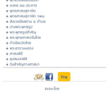
มงคล ๓๘ ประการ
พุทธศาสนสุภาษิต
พุทธศาสนสุภาษิต ๖๒๑
สังเวชนียสถาน ๔ ตำบล
ปางพระพุทธรูป
พระพุทธรูปสำคัญ
พระพุทธศาสนาในไทย
ทำเนียบวัดไทย
พระอารามหลวง
ศาสนพิธี
อุปสมบทพิธี
วันสำคัญทางศาสนา
Eng
ธรรมะไทย