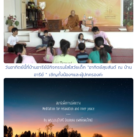
วันอาทิตย์นี้ที่บ้านอารีย์มีกิจกรรมใสใสวัยเด็ก "อาทิตย์สุขสันต์ ณ บ้าน
อารีย์ " เชิญทั้งน้องๆและผู้ปกครองค่ะ