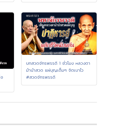
บทสวดจักรพรรดิ 1 ชั่วโมง หลวงตา
ม้านำสวด แผ่บุญเต็มๆ จิตเบาไว
#สวดจักรพรรดิ
็จ