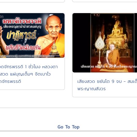
ดจักรพรรดิ 1 ชั่วโมง หลวงตา
ำสวด แผ่บุญเต็มๆ จิตเบาไว
เสียงสวด ชยันโต 9 จบ - สมเด
จักรพรรดิ
พระญาณสังวร
Go To Top