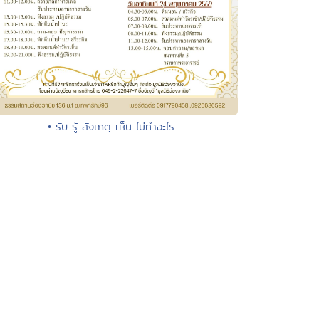
• รับ รู้ สังเกตุ เห็น ไม่ทำอะไร