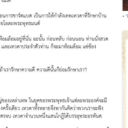
มาณได้
ือนการชาร์ตแบต เป็นการให้กำลังเทพเทวดาที่รักษาบ้าน
• 
าด้วยโอสถพระพุทธมนต์
มล้อมอยู่ที่นั่น ฉะนั้น ก่อนหลับ ก่อนนอน ท่านนั่งสวด
่าน และเทวดาประจำตัวท่าน ก็จะมาห้อมล้อม แซ่ซ้อง
้าเรารักษาความดี ความดีนั้นก็ย่อมรักษาเรา"!
ใหญ่ของเหล่าเทพ ในยุคของพระพุทธเจ้าแต่ละพระองค์จะมี
งครั้งเดียว เทวดาทั้งหลายจึงพากันคิดว่าพวกเราจะฟัง
ยสูตรจบ เทวดาจำนวนหนึ่งแสนโกฎิได้บรรลุพระอรหันตฺ