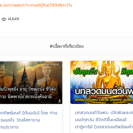
be.com/watch?v=ma9QYocT894&t=21s
14,649
#เนื้อหาที่เกี่ยวข้อง
บทสวดมนต์วันพระ เปิดฟังและ
ดทิพย์มนต์ [ต้นฉบับ] โดย ท่าน
มนต์ทุกวัน ชีวิตดีขึ้นเหมือนมี
ี ธมฺมธโร วัดอโศการาม
ปาฏิหาริย์ [บทสวดมนต์พร้อมคำ
ุทรปราการ