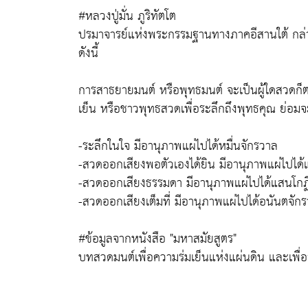
#หลวงปู่มั่น ภูริทัตโต
ปรมาจารย์แห่งพระกรรมฐานทางภาคอีสานใต้ กล่
ดังนี้
การสาธยายมนต์ หรือพุทธมนต์ จะเป็นผู้ใดสวดก็
เย็น หรือชาวพุทธสวดเพื่อระลึกถึงพุทธคุณ ย่อมจะ
-ระลึกในใจ มีอานุภาพแผ่ไปได้หมื่นจักรวาล
-สวดออกเสียงพอตัวเองได้ยิน มีอานุภาพแผ่ไปได
-สวดออกเสียงธรรมดา มีอานุภาพแผ่ไปได้แสนโกฏ
-สวดออกเสียงเต็มที่ มีอานุภาพแผ่ไปได้อนันตจัก
#ข้อมูลจากหนังสือ "มหาสมัยสูตร"
บทสวดมนต์เพื่อความร่มเย็นแห่งแผ่นดิน และเพื่