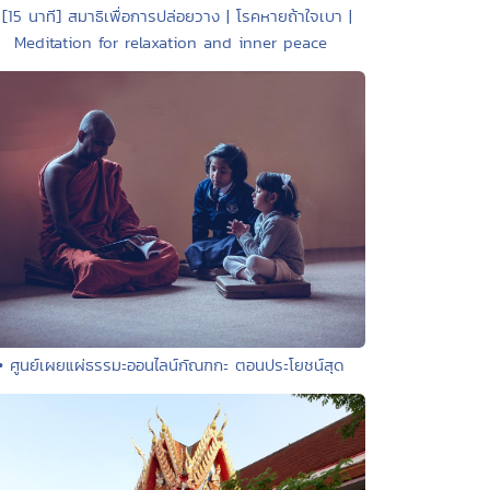
 [15 นาที] สมาธิเพื่อการปล่อยวาง | โรคหายถ้าใจเบา |
Meditation for relaxation and inner peace
• ศูนย์เผยแผ่ธรรมะออนไลน์กัณฑกะ ตอนประโยชน์สุด