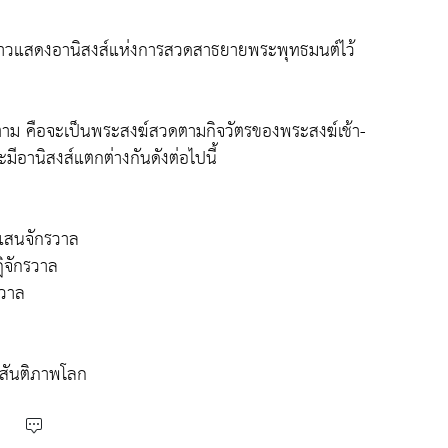
าวแสดงอานิสงส์แห่งการสวดสาธยายพระพุทธมนต์ไว้
ตาม คือจะเป็นพระสงฆ์สวดตามกิจวัตรของพระสงฆ์เช้า-
มีอานิสงส์แตกต่างกันดังต่อไปนี้
้แสนจักรวาล
ิจักรวาล
รวาล
อสันติภาพโลก