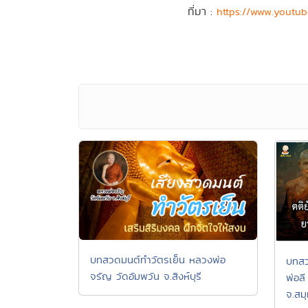
ที่มา :
https://www.youtu
บทสวดมนต์ทำวัตรเย็น หลวงพ่อ
บทสว
จรัญ วัดอัมพวัน จ.สิงห์บุรี
พ่อล
จ.สม