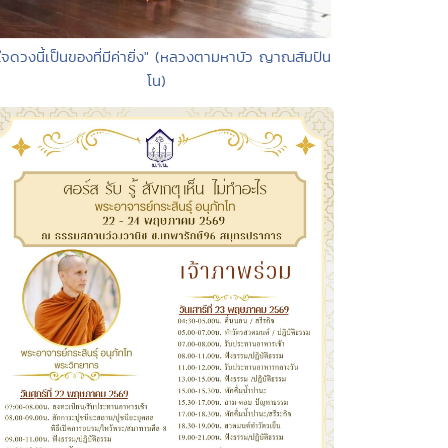
"ใจดวงนี้เป็นของที่มีค่ายิ่ง" (หลวงตามหาบัว ญาณสัมปัน
โน)