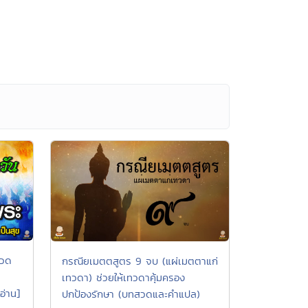
สวด
กรณียเมตตสูตร 9 จบ (แผ่เมตตาแก่
เทวดา) ช่วยให้เทวดาคุ้มครอง
อ่าน]
ปกป้องรักษา (บทสวดและคำแปล)