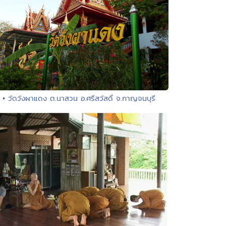
• วัดวังผาแดง ต.นาสวน อ.ศรีสวัสดิ์ จ.กาญจนบุรี