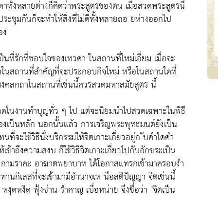
ดาทั้งหลายต่างก็คิดว่าพระสูตรของตน เมื่อสวดพระสูตรนี้
ระชุมกันก็จะทำให้สิ่งที่ไม่ดีทั้งหลายถอ ยห่างออกไป
เอง
นที่รักที่ชอบใจของเทวดา ในสถานที่ใหม่เอี่ยม เมื่อจะ
นสถานที่สำคัญที่จะประกอบกิจใหม่ หรือในสถานใดที่
ดมงคลกถาในสถานที่เช่นนี้ควรสวดมหาสมัยสูตร นี้
ช้สวดในงานทำบุญทั่ว ๆ ไป แต่จะนิยมนำไปสวดเฉพาะในพิธี
เมืองเป็นหลัก นอกนั้นแล้ว การเจริญพระพุทธมนต์ยังเป็น
่จะใช้วิธีนั่งบริกรรมให้จิตเกาะเกี่ยวอยู่ก ับคำใดคำ
่อให้เข้าถึงความสงบ ก็ใช้วิธีจิตเกาะเกี่ยวไปกับอักขระเป็น
หลง กามราคะ อาฆาตพยาบาท ได้โอกาสแทรกเข้ามาครอบงำ
ทานกิเลสที่จะเข้ามามีอำนาจเห นือสติปัญญา จิตเช่นนี้
งิด ฟุ้งซ่าน รำคาญ เบื่อหน่าย จึงชื่อว่า "จิตเป็น