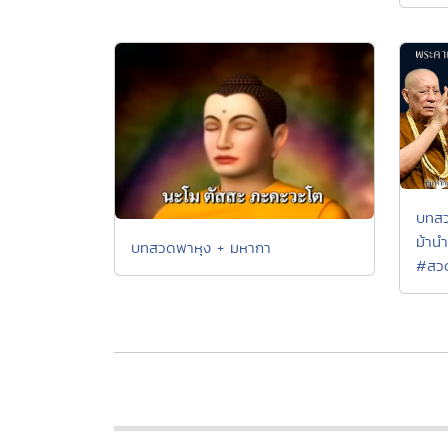
บทสว
ม้าน
บทสวดพาหุง + มหากา
#สวด