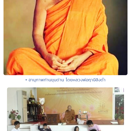
• อานุภาพท่านขุนด่าน โดยหลวงพ่อฤาษีลิงดำ