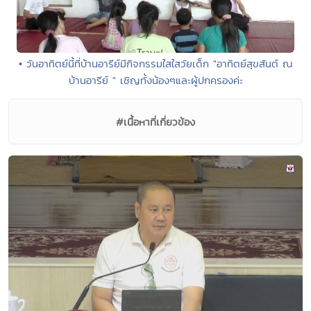
• วันอาทิตย์นี้ที่บ้านอารีย์มีกิจกรรมใสใสวัยเด็ก "อาทิตย์สุขสันต์ ณ
บ้านอารีย์ " เชิญทั้งน้องๆและผู้ปกครองค่ะ
#เนื้อหาที่เกี่ยวข้อง