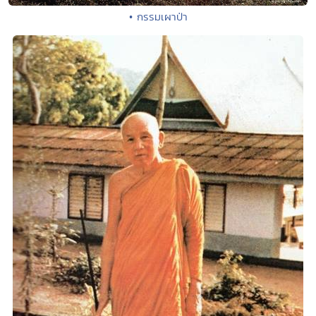
• กรรมเผาป่า