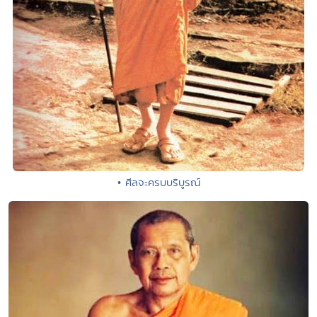
• ศีลจะครบบริบูรณ์