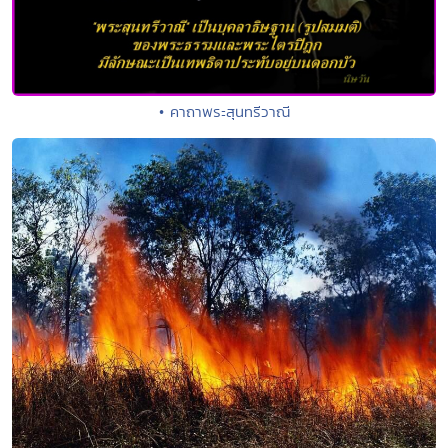
• คาถาพระสุนทรีวาณี