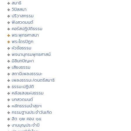
สมาธิ
วิปัสสนา
ปริวาสกรรม
ฟังสวดมนต์
คอร์สปฏิบัติธรรม
พระพุทธศาสนา
พระไตรปิฏก
หัวข้อธรรม
พจนานุกรมพุทธศาสน์
มิลินทปัญหา
เสียงธรรม
สถานีเพลงธรรมะ
เพลงธรรมะ/ดนตรีสมาธิ
ธรรมะปฏิบัติ
คลังแสงแห่งธรรม
บทสวดมนต์
หลักธรรมนำสุขฯ
กรรมฐานประจำวันเกิด
ฮีต ๑๒ คอง ๑๔
งานบุญประจำปี