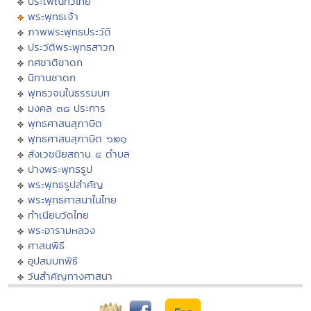
ประเพณีทั่วไทย
พระพุทธเจ้า
ภาพพระพุทธประวัติ
ประวัติพระพุทธสาวก
ทศชาติชาดก
นิทานชาดก
พุทธวจนในธรรมบท
มงคล ๓๘ ประการ
พุทธศาสนสุภาษิต
พุทธศาสนสุภาษิต ๖๒๑
สังเวชนียสถาน ๔ ตำบล
ปางพระพุทธรูป
พระพุทธรูปสำคัญ
พระพุทธศาสนาในไทย
ทำเนียบวัดไทย
พระอารามหลวง
ศาสนพิธี
อุปสมบทพิธี
วันสำคัญทางศาสนา