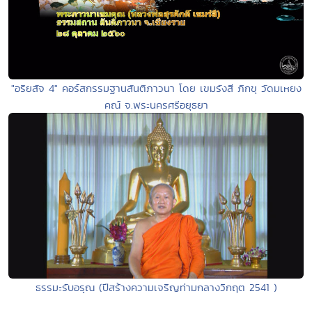
"อริยสัจ 4" คอร์สกรรมฐานสันติภาวนา โดย เขมรังสี ภิกขุ วัดมเหยง
คณ์ จ.พระนครศรีอยุธยา
ธรรมะรับอรุณ (ปีสร้างความเจริญท่ามกลางวิกฤต 2541 )