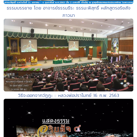
ธรรมบรรยาย โดย อาจารย์ธรรมธีระ ธรรมะพิสุทธิ์ หลักสูตรอริยสัจ
ภาวนา
วิธีจะออกจากวัฏฏะ :: หลวงพ่อปราโมทย์ 16 ก.พ. 2563