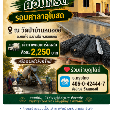
• ✨ขอเชิญร่วมเป็นเจ้าภาพสร้างถนนคอนกรีต✨