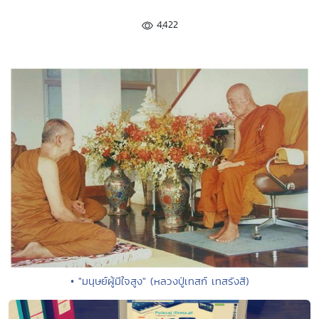
4,422
• "มนุษย์ผู้มีใจสูง" (หลวงปู่เทสก์ เทสรังสี)