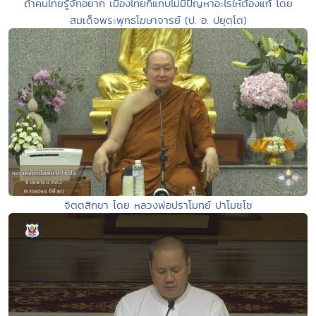
ถ้าคนไทยรู้จักอยาก เมืองไทยก็แทบไม่มีปัญหาอะไรให้ต้องแก้ โดย
สมเด็จพระพุทธโฆษาจารย์ (ป. อ. ปยุตฺโต)
จิตตสิกขา โดย หลวงพ่อปราโมทย์ ปาโมชฺโช