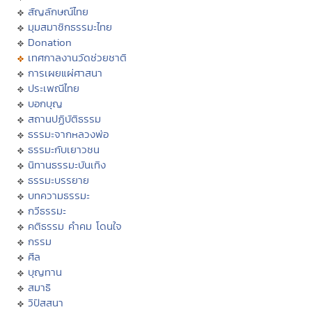
สัญลักษณ์ไทย
มุมสมาชิกธรรมะไทย
Donation
เทศกาลงานวัดช่วยชาติ
การเผยแผ่ศาสนา
ประเพณีไทย
บอกบุญ
สถานปฏิบัติธรรม
ธรรมะจากหลวงพ่อ
ธรรมะกับเยาวชน
นิทานธรรมะบันเทิง
ธรรมะบรรยาย
บทความธรรมะ
กวีธรรมะ
คติธรรม คำคม โดนใจ
กรรม
ศีล
บุญทาน
สมาธิ
วิปัสสนา