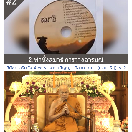
ซีดีชุด อริยสัจ 4 พระอาจารย์ปัญญา นีลวณฺโณ - (( สมาธิ )) # 2