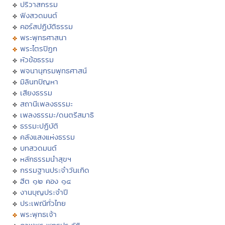
ปริวาสกรรม
ฟังสวดมนต์
คอร์สปฏิบัติธรรม
พระพุทธศาสนา
พระไตรปิฏก
หัวข้อธรรม
พจนานุกรมพุทธศาสน์
มิลินทปัญหา
เสียงธรรม
สถานีเพลงธรรมะ
เพลงธรรมะ/ดนตรีสมาธิ
ธรรมะปฏิบัติ
คลังแสงแห่งธรรม
บทสวดมนต์
หลักธรรมนำสุขฯ
กรรมฐานประจำวันเกิด
ฮีต ๑๒ คอง ๑๔
งานบุญประจำปี
ประเพณีทั่วไทย
พระพุทธเจ้า