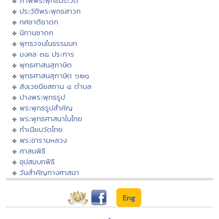
ภาพพระพุทธประวัติ
ประวัติพระพุทธสาวก
ทศชาติชาดก
นิทานชาดก
พุทธวจนในธรรมบท
มงคล ๓๘ ประการ
พุทธศาสนสุภาษิต
พุทธศาสนสุภาษิต ๖๒๑
สังเวชนียสถาน ๔ ตำบล
ปางพระพุทธรูป
พระพุทธรูปสำคัญ
พระพุทธศาสนาในไทย
ทำเนียบวัดไทย
พระอารามหลวง
ศาสนพิธี
อุปสมบทพิธี
วันสำคัญทางศาสนา
Eng