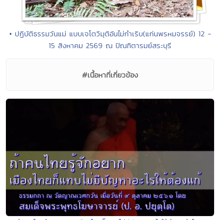
• ปฏิบัติธรรมวันแม่ แบบเจโตวิมุติอันไม่กำเริบ(แก่นพรหมจรรย์) 12 -
15 สิงหาคม 2569 ณ ปัณฑิตารมย์สระบุรี
#เนื้อหาที่เกี่ยวข้อง