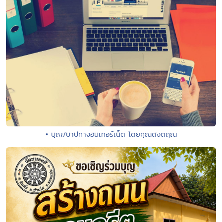
• บุญ/บาปทางอินเทอร์เน็ต โดยคุณดังตฤณ