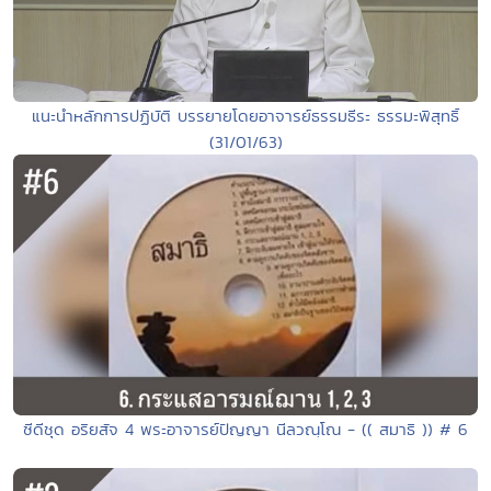
แนะนำหลักการปฏิบัติ บรรยายโดยอาจารย์ธรรมธีระ ธรรมะพิสุทธิ์
(31/01/63)
ซีดีชุด อริยสัจ 4 พระอาจารย์ปัญญา นีลวณฺโณ - (( สมาธิ )) # 6