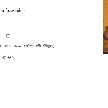
อม อินฺทปญฺโญ)
youtube.com/watch?v=-n5rlX8lgqg
4,415