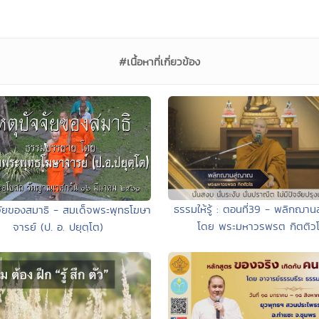
#เนื้อหาที่เกี่ยวข้อง
ธรรมให้รู้ : ตอนที่39 - พลิกฌา
จัยของสมาธิ - สมเด็จพระพุทธโฆษา
โดย พระมหาวรพรต กิตติว
จารย์ (ป. อ. ปยุตฺโต)