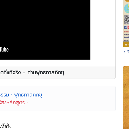
• 
วิตที่แท้จริง - ท่านพุทธทาสภิกขุ
ธรรม : พุทธทาสภิกขุ
์ส/หลักสูตร :
ท้จริง