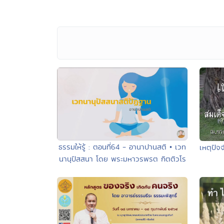
ธรรมให้รู้ : ตอนที่64 - อานาปานสติ • เวท
เหตุปัจ
นานุปัสสนา โดย พระมหาวรพรต กิตติวโร