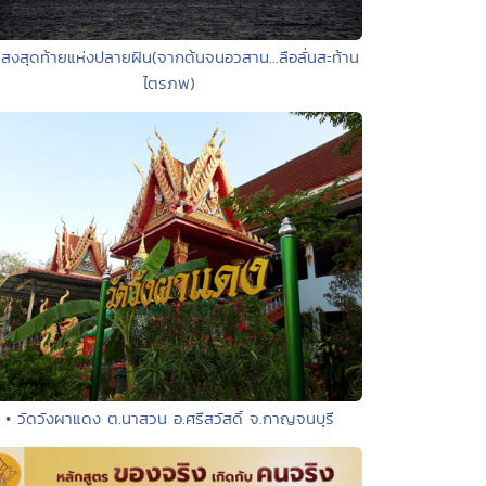
แสงสุดท้ายแห่งปลายฝัน(จากต้นจนอวสาน...ลือลั่นสะท้าน
ไตรภพ)
• วัดวังผาแดง ต.นาสวน อ.ศรีสวัสดิ์ จ.กาญจนบุรี