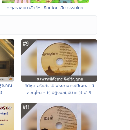
• กุสราชมหาสัตว์๓ เขียนโดย สืบ ธรรมไทย
นสู่ญาณ
ซีดีชุด อริยสัจ 4 พระอาจารย์ปัญญา นี
โร
ลวณฺโณ - (( ปฏิจจสมุปบาท )) # 9