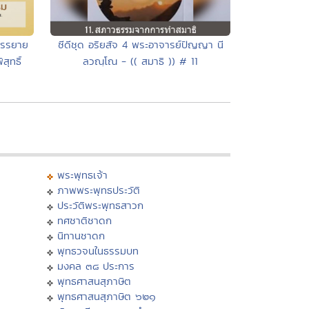
ซีดีชุด อริยสัจ 4 พระอาจารย์ปัญญา นี
บรรยาย
ลวณฺโณ - (( สมาธิ )) # 11
ุทธิ์
พระพุทธเจ้า
ภาพพระพุทธประวัติ
ประวัติพระพุทธสาวก
ทศชาติชาดก
นิทานชาดก
พุทธวจนในธรรมบท
มงคล ๓๘ ประการ
พุทธศาสนสุภาษิต
พุทธศาสนสุภาษิต ๖๒๑