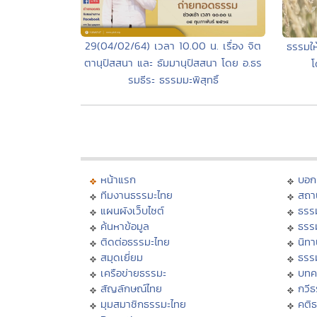
29(04/02/64) เวลา 10.00 น. เรื่อง จิต
ธรรมให้
ตานุปัสสนา และ ธัมมานุปัสสนา โดย อ.ธร
โ
รมธีระ ธรรมมะพิสุทธิ์
หน้าแรก
บอก
ทีมงานธรรมะไทย
สถา
แผนผังเว็บไซต์
ธรร
ค้นหาข้อมูล
ธรร
ติดต่อธรรมะไทย
นิทา
สมุดเยี่ยม
ธรร
เครือข่ายธรรมะ
บทค
สัญลักษณ์ไทย
กวี
มุมสมาชิกธรรมะไทย
คติ