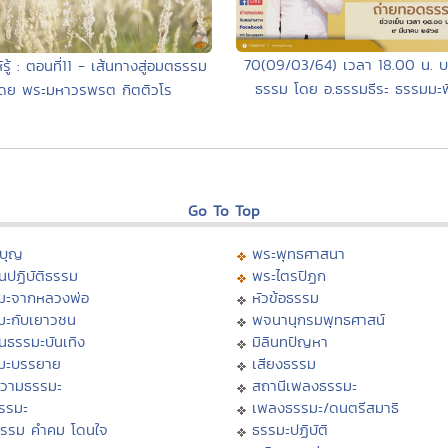
70(09/03/64) เวลา 18.00 น. 
รู้ : ตอนที่11 - เส้นทางสู่อมตธรรม
ธรรม โดย อ.ธรรมธีระ ธรรมมะพิส
ดย พระมหาวรพรต กิตติวโร
Go To Top
บุญ
พระพุทธศาสนา
นปฏิบัติธรรม
พระไตรปิฏก
มะจากหลวงพ่อ
หัวข้อธรรม
มะกับเยาวชน
พจนานุกรมพุทธศาสน์
นธรรมะบันเทิง
มิลินทปัญหา
มะบรรยาย
เสียงธรรม
วามธรรมะ
สถานีเพลงธรรมะ
ธรรมะ
เพลงธรรมะ/ดนตรีสมาธิ
ธรรม คำคม โดนใจ
ธรรมะปฏิบัติ