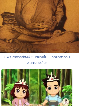
• พระอาจารย์สิงห์ ขันตยาคโม - วัดป่าสาลวัน
จ.นครราชสีมา