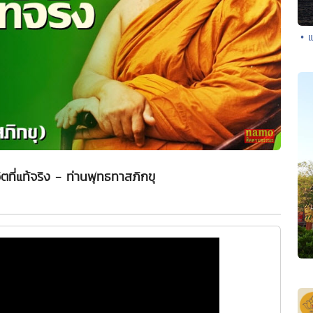
• 
วิตที่แท้จริง - ท่านพุทธทาสภิกขุ