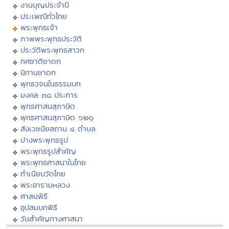
งานบุญประจำปี
ประเพณีทั่วไทย
พระพุทธเจ้า
ภาพพระพุทธประวัติ
ประวัติพระพุทธสาวก
ทศชาติชาดก
นิทานชาดก
พุทธวจนในธรรมบท
มงคล ๓๘ ประการ
พุทธศาสนสุภาษิต
พุทธศาสนสุภาษิต ๖๒๑
สังเวชนียสถาน ๔ ตำบล
ปางพระพุทธรูป
พระพุทธรูปสำคัญ
พระพุทธศาสนาในไทย
ทำเนียบวัดไทย
พระอารามหลวง
ศาสนพิธี
อุปสมบทพิธี
วันสำคัญทางศาสนา