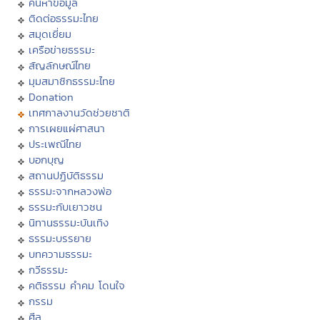
ค้นหาข้อมูล
ติดต่อธรรมะไทย
สมุดเยี่ยม
เครือข่ายธรรมะ
สัญลักษณ์ไทย
มุมสมาชิกธรรมะไทย
Donation
เทศกาลงานวัดช่วยชาติ
การเผยแผ่ศาสนา
ประเพณีไทย
บอกบุญ
สถานปฏิบัติธรรม
ธรรมะจากหลวงพ่อ
ธรรมะกับเยาวชน
นิทานธรรมะบันเทิง
ธรรมะบรรยาย
บทความธรรมะ
กวีธรรมะ
คติธรรม คำคม โดนใจ
กรรม
ศีล