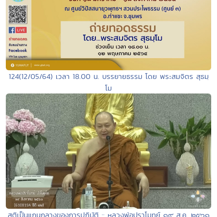
124(12/05/64) เวลา 18.00 น. บรรยายธรรม โดย พระสมจิตร สุธมฺ
โม
สติเป็นแกนกลางของการปฏิบัติ :: หลวงพ่อปราโมทย์ ๑๙ ส.ค. ๒๕๖๑