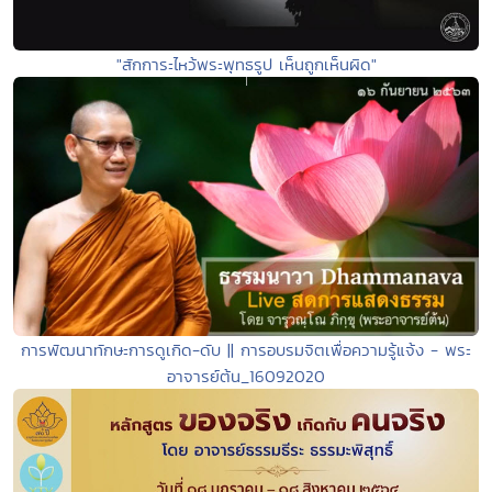
"สักการะไหว้พระพุทธรูป เห็นถูกเห็นผิด"
การพัฒนาทักษะการดูเกิด-ดับ || การอบรมจิตเพื่อความรู้แจ้ง - พระ
อาจารย์ต้น_16092020