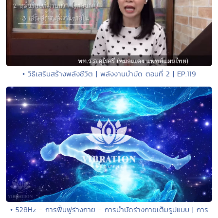
• วิธีเสริมสร้างพลังชีวิต | พลังงานบำบัด ตอนที่ 2 | EP.119
• 528Hz - การฟื้นฟูร่างกาย - การบำบัดร่างกายเต็มรูปแบบ | การ