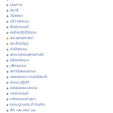
บุญทาน
สมาธิ
วิปัสสนา
ปริวาสกรรม
ฟังสวดมนต์
คอร์สปฏิบัติธรรม
พระพุทธศาสนา
พระไตรปิฏก
หัวข้อธรรม
พจนานุกรมพุทธศาสน์
มิลินทปัญหา
เสียงธรรม
สถานีเพลงธรรมะ
เพลงธรรมะ/ดนตรีสมาธิ
ธรรมะปฏิบัติ
คลังแสงแห่งธรรม
บทสวดมนต์
หลักธรรมนำสุขฯ
กรรมฐานประจำวันเกิด
ฮีต ๑๒ คอง ๑๔