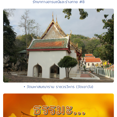
รักษาทางอารมณ์และร่างกาย #8
• วัดมหาสมณาราม ราชวรวิหาร (วัดเขาวัง)