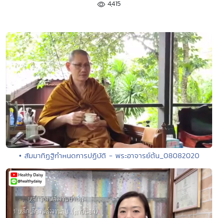
4,415
• สัมมาทิฏฐิกำหนดการปฏิบัติ - พระอาจารย์ต้น_08082020