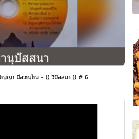
์ปัญญา นีลวณฺโณ - (( วิปัสสนา )) # 6