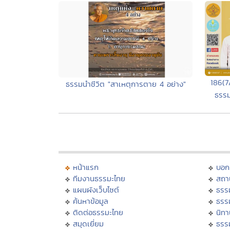
186(7
ธรรมนำชีวิต "สาเหตุการตาย 4 อย่าง"
ธรรม
หน้าแรก
บอก
ทีมงานธรรมะไทย
สถา
แผนผังเว็บไซต์
ธรร
ค้นหาข้อมูล
ธรร
ติดต่อธรรมะไทย
นิทา
สมุดเยี่ยม
ธรร