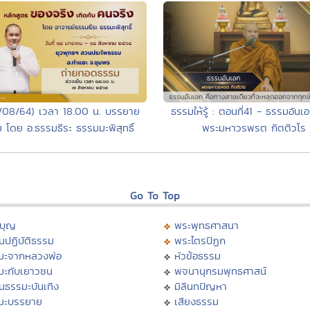
/08/64) เวลา 18.00 น. บรรยาย
ธรรมให้รู้ : ตอนที่41 - ธรรมอัน
 โดย อ.ธรรมธีระ ธรรมมะพิสุทธิ์
พระมหาวรพรต กิตติวโร
Go To Top
บุญ
พระพุทธศาสนา
นปฏิบัติธรรม
พระไตรปิฏก
มะจากหลวงพ่อ
หัวข้อธรรม
มะกับเยาวชน
พจนานุกรมพุทธศาสน์
นธรรมะบันเทิง
มิลินทปัญหา
มะบรรยาย
เสียงธรรม