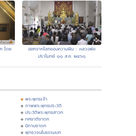
เอก โดย
ออกจากโลกของความฝัน :: หลวงพ่อ
ปราโมทย์ ๑๑ ส.ค. ๒๕๖๑
พระพุทธเจ้า
ภาพพระพุทธประวัติ
ประวัติพระพุทธสาวก
ทศชาติชาดก
นิทานชาดก
พุทธวจนในธรรมบท