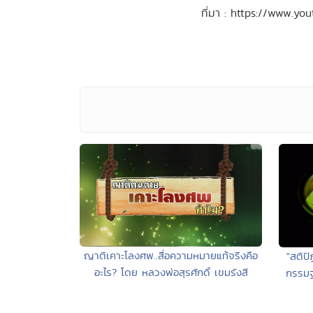
ที่มา : https://www.y
ญาติเคาะโลงศพ..สื่อความหมายแท้จริงคือ
"สติป
อะไร? โดย หลวงพ่อสุรศักดิ์ เขมรังสี
กรรมฐ