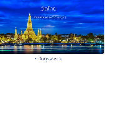
• วัดบูรพาราม