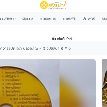
รรมศึกษา
คติธรรม
ศาสนสถาน
ศาสนพิธี
ประเพณี
บอ
ค้นหาในเว็บไซต์ :
ะอาจารย์ปัญญา นีลวณฺโณ - (( วิปัสสนา )) # 6