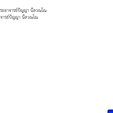
พระอาจารย์ปัญญา นีลวณฺโณ
าจารย์ปัญญา นีลวณฺโณ