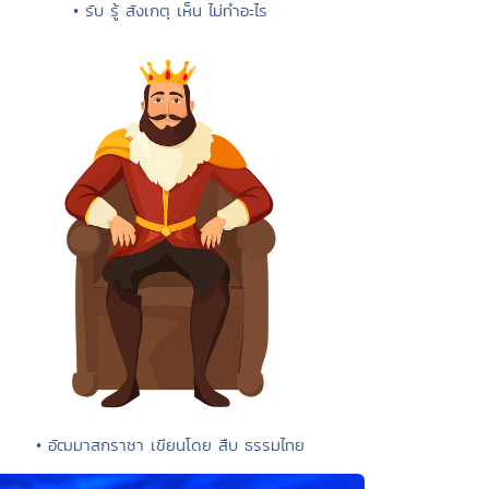
• รับ รู้ สังเกตุ เห็น ไม่ทำอะไร
• อัฒมาสกราชา เขียนโดย สืบ ธรรมไทย