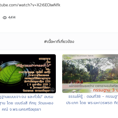
outube.com/watch?v=X2i6EOlwNfk
4,414
#เนื้อหาที่เกี่ยวข้อง
ธรรมให้รู้ : ตอนที่38 - กรรมฐ
ัฏฐานแบบเจาะจง และทั่วไป" อบรม
ประเภท โดย พระมหาวรพรต กิต
าน โดย เขมรังสี ภิกขุ วัดมเหยง
คณ์ จ.พระนครศรีอยุธยา