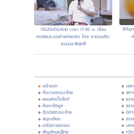
ซีดีช
55(20/02/64) เวลา 17.30 น. เรื่อง
ล
ทดสอบระบบถ่ายทอดสด โดย อ.ธรรมธีระ
ธรรมมะพิสุทธิ์
หน้าแรก
บอก
ทีมงานธรรมะไทย
สถา
แผนผังเว็บไซต์
ธรร
ค้นหาข้อมูล
ธรร
ติดต่อธรรมะไทย
นิทา
สมุดเยี่ยม
ธรร
เครือข่ายธรรมะ
บทค
สัญลักษณ์ไทย
กวี