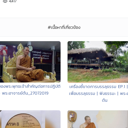
4,417
#เนื้อหาที่เกี่ยวข้อง
องพระพุทธเจ้าสำคัญต่อการปฏิบัติ
เครื่องชี้ขาดการบรรลุธรรม EP.1 | 
- พระอาจารย์ต้น_27072019
เพื่อบรรลุธรรม | ฟังธรรมะ | พระ
ต้น