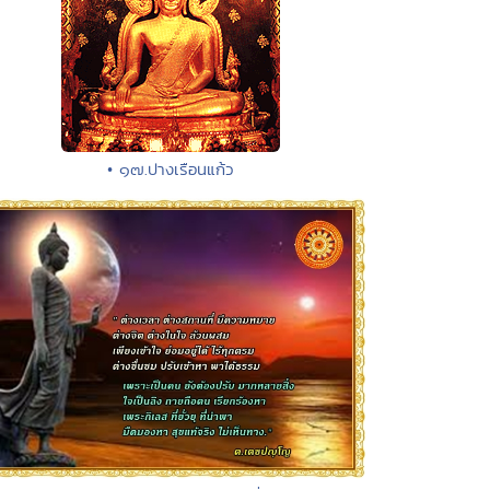
• ๑๗.ปางเรือนแก้ว