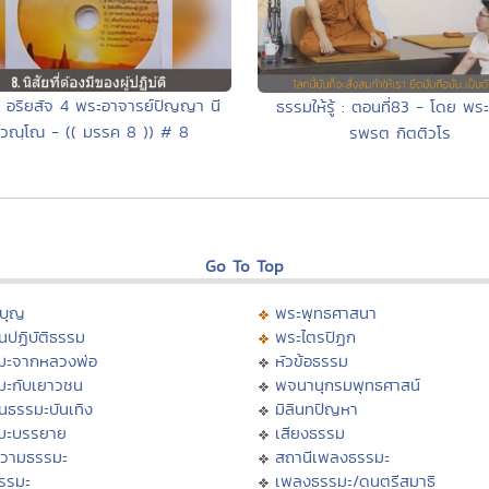
ุด อริยสัจ 4 พระอาจารย์ปัญญา นี
ธรรมให้รู้ : ตอนที่83 - โดย พร
วณฺโณ - (( มรรค 8 )) # 8
รพรต กิตติวโร
Go To Top
บุญ
พระพุทธศาสนา
นปฏิบัติธรรม
พระไตรปิฏก
มะจากหลวงพ่อ
หัวข้อธรรม
มะกับเยาวชน
พจนานุกรมพุทธศาสน์
นธรรมะบันเทิง
มิลินทปัญหา
มะบรรยาย
เสียงธรรม
วามธรรมะ
สถานีเพลงธรรมะ
ธรรมะ
เพลงธรรมะ/ดนตรีสมาธิ