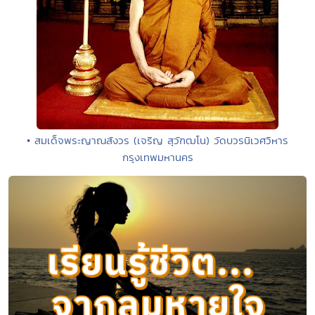
• สมเด็จพระญาณสังวร (เจริญ สุวัฑฒโน) วัดบวรนิเวศวิหาร
กรุงเทพมหานคร