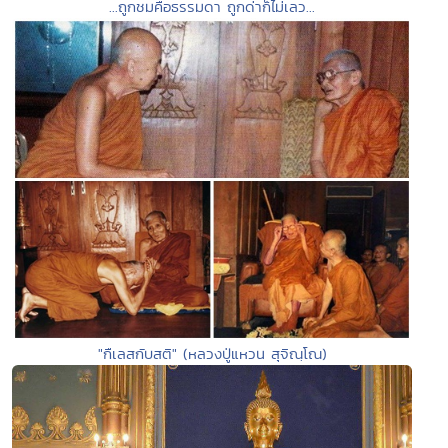
...ถูกชมคือธรรมดา ถูกด่าก็ไม่เลว...
"กืเลสกับสติ" (หลวงปู่แหวน สุจิณฺโณ)