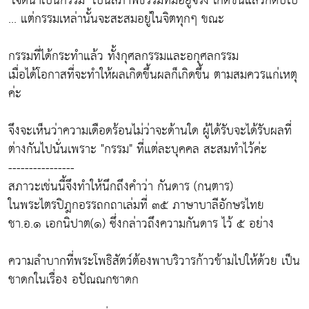
"เจตนาเป็นกรรม" เป็นสภาพธรรมที่มีอยู่จริง เกิดขึ้นแล้วก็ดับไป
... แต่กรรมเหล่านั้นจะสะสมอยู่ในจิตทุกๆ ขณะ
กรรมที่ได้กระทำแล้ว ทั้งกุศลกรรมและอกุศลกรรม
เมื่อได้โอกาสที่จะทำให้ผลเกิดขึ้นผลก็เกิดขึ้น ตามสมควรแก่เหตุ
ค่ะ
จึงจะเห็นว่าความเดือดร้อนไม่ว่าจะด้านใด ผู้ได้รับจะได้รับผลที่
ต่างกันไปนั่นเพราะ "กรรม" ที่แต่ละบุคคล สะสมทำไว้ค่ะ
----------------
สภาวะเช่นนี้จึงทำให้นึกถึงคำว่า กันดาร (กนฺตาร)
ในพระไตรปิฎกอรรถกถาเล่มที่ ๓๕ ภาษาบาลีอักษรไทย
ชา.อ.๑ เอกนิปาต(๑) ซึ่งกล่าวถึงความกันดาร ไว้ ๕ อย่าง
ความลำบากที่พระโพธิสัตว์ต้องพาบริวารก้าวข้ามไปให้ด้วย เป็น
ชาดกในเรื่อง อปัณณกชาดก