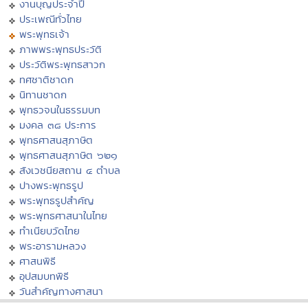
งานบุญประจำปี
ประเพณีทั่วไทย
พระพุทธเจ้า
ภาพพระพุทธประวัติ
ประวัติพระพุทธสาวก
ทศชาติชาดก
นิทานชาดก
พุทธวจนในธรรมบท
มงคล ๓๘ ประการ
พุทธศาสนสุภาษิต
พุทธศาสนสุภาษิต ๖๒๑
สังเวชนียสถาน ๔ ตำบล
ปางพระพุทธรูป
พระพุทธรูปสำคัญ
พระพุทธศาสนาในไทย
ทำเนียบวัดไทย
พระอารามหลวง
ศาสนพิธี
อุปสมบทพิธี
วันสำคัญทางศาสนา