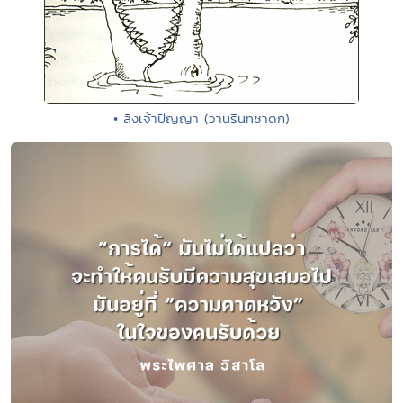
• ลิงเจ้าปัญญา (วานรินทชาดก)