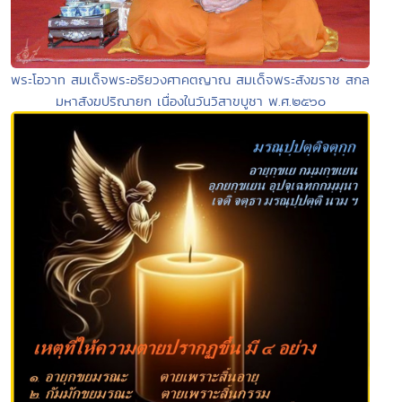
พระโอวาท สมเด็จพระอริยวงศาคตญาณ สมเด็จพระสังฆราช สกล
มหาสังฆปริณายก เนื่องในวันวิสาขบูชา พ.ศ.๒๕๖๐