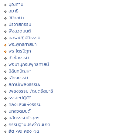
บุญทาน
สมาธิ
วิปัสสนา
ปริวาสกรรม
ฟังสวดมนต์
คอร์สปฏิบัติธรรม
พระพุทธศาสนา
พระไตรปิฏก
หัวข้อธรรม
พจนานุกรมพุทธศาสน์
มิลินทปัญหา
เสียงธรรม
สถานีเพลงธรรมะ
เพลงธรรมะ/ดนตรีสมาธิ
ธรรมะปฏิบัติ
คลังแสงแห่งธรรม
บทสวดมนต์
หลักธรรมนำสุขฯ
กรรมฐานประจำวันเกิด
ฮีต ๑๒ คอง ๑๔