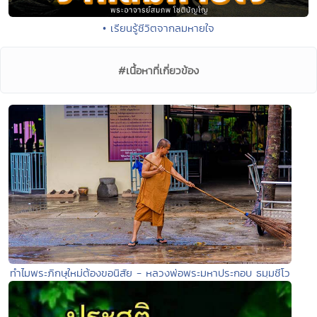
• เรียนรู้ชีวิตจากลมหายใจ
#เนื้อหาที่เกี่ยวข้อง
ทำไมพระภิกษุใหม่ต้องขอนิสัย - หลวงพ่อพระมหาประกอบ ธมฺมชีโว