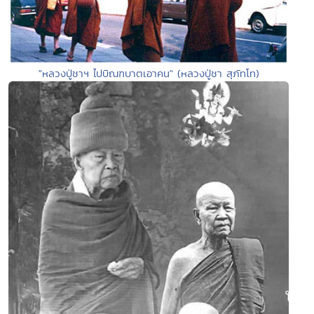
"หลวงปู่ชาฯ ไปบิณฑบาตเอาคน" (หลวงปู่ชา สุภัทโท)