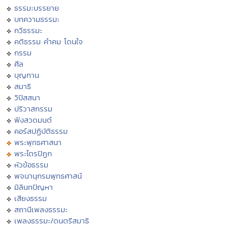
ธรรมะบรรยาย
บทความธรรมะ
กวีธรรมะ
คติธรรม คำคม โดนใจ
กรรม
ศีล
บุญทาน
สมาธิ
วิปัสสนา
ปริวาสกรรม
ฟังสวดมนต์
คอร์สปฏิบัติธรรม
พระพุทธศาสนา
พระไตรปิฏก
หัวข้อธรรม
พจนานุกรมพุทธศาสน์
มิลินทปัญหา
เสียงธรรม
สถานีเพลงธรรมะ
เพลงธรรมะ/ดนตรีสมาธิ