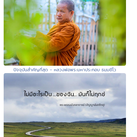
ปัจจุบันสำคัญที่สุด - หลวงพ่อพระมหาประกอบ ธมฺมชีโว