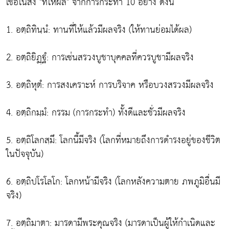
เชื่อในสิ่ง "ที่ให้ผล" จากการกระทำ 10 อย่าง ดังนี้
1. อตฺถิทินฺนํ: ทานที่ให้แล้วมีผลจริง (ให้ทานย่อมได้ผล)
2. อตฺถิยิฏฺฐํ: การเซ่นสรวงบูชาบุคคลที่ควรบูชามีผลจริง
3. อตฺถิหุตํ: การสงเคราะห์ การบริจาค หรือบวงสรวงมีผลจริง
4. อตฺถิกมฺมํ: กรรม (การกระทำ) ทั้งดีและชั่วมีผลจริง
5. อตฺถิโลกสฺมึ: โลกนี้มีจริง (โลกที่หมายถึงการดำรงอยู่ของชีวิต
ในปัจจุบัน)
6. อตฺถิปโรโลโก: โลกหน้ามีจริง (โลกหลังความตาย ภพภูมิอื่นมี
จริง)
7. อตฺถิมาตา: มารดามีพระคุณจริง (มารดาเป็นผู้ให้กำเนิดและ