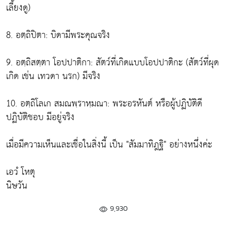
เลี้ยงดู)
8. อตฺถิปิตา: บิดามีพระคุณจริง
9. อตฺถิสตฺตา โอปปาติกา: สัตว์ที่เกิดแบบโอปปาติกะ (สัตว์ที่ผุด
เกิด เช่น เทวดา นรก) มีจริง
10. อตฺถิโลเก สมณพฺราหฺมณา: พระอรหันต์ หรือผู้ปฏิบัติดี
ปฏิบัติชอบ มีอยู่จริง
เมื่อมีความเห็นและเชื่อในสิ่งนี้ เป็น "สัมมาทิฎฐิ" อย่างหนึ่งค่ะ
เอวํ โหตุ
นิษวัน
9,930