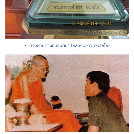
• "ต่างฝ่ายต่างอบรมกัน" (หลวงปู่ขาว อนาลโย)