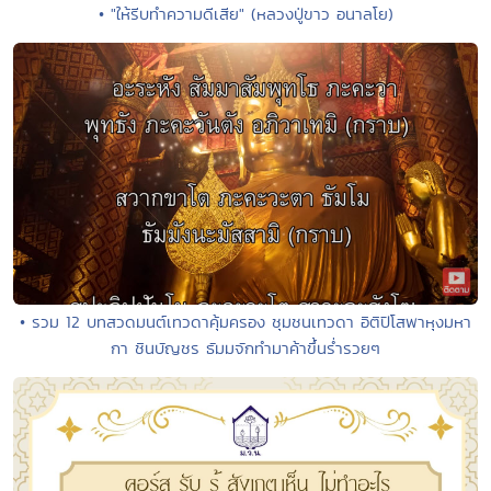
• "ให้รีบทำความดีเสีย" (หลวงปู่ขาว อนาลโย)
• รวม 12 บทสวดมนต์เทวดาคุ้มครอง ชุมชนเทวดา อิติปิโสพาหุงมหา
กา ชินบัญชร ธัมมจักทำมาค้าขึ้นร่ำรวยๆ