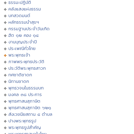
ธรรมะปฏิบัติ
คลังแสงแห่งธรรม
บทสวดมนต์
หลักธรรมนำสุขฯ
กรรมฐานประจำวันเกิด
ฮีต ๑๒ คอง ๑๔
งานบุญประจำปี
ประเพณีทั่วไทย
พระพุทธเจ้า
ภาพพระพุทธประวัติ
ประวัติพระพุทธสาวก
ทศชาติชาดก
นิทานชาดก
พุทธวจนในธรรมบท
มงคล ๓๘ ประการ
พุทธศาสนสุภาษิต
พุทธศาสนสุภาษิต ๖๒๑
สังเวชนียสถาน ๔ ตำบล
ปางพระพุทธรูป
พระพุทธรูปสำคัญ
พระพุทธศาสนาในไทย