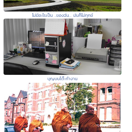
ไม่มีอะไรเป็น ..ของฉัน... มันก็ไม่ทุกข์
บุญบนโต๊ะทำงาน