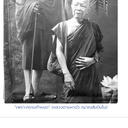
."เพราะกรรมกำหนด" (หลวงตามหาบัว ญาณสัมปันโน)