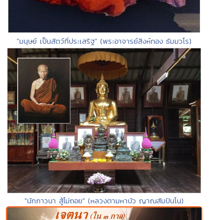
"มนุษย์ เป็นสัตว์ที่ประเสริฐ" (พระอาจารย์สิงห์ทอง ธัมมวโร)
"นักภาวนา สู้ไม่ถอย" (หลวงตามหาบัว ญาณสัมปันโน)