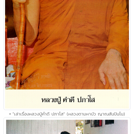
• "เล่าเรื่องหลวงปู่คำดี ปภาโส" (หลวงตามหาบัว ญาณสันปันโน)