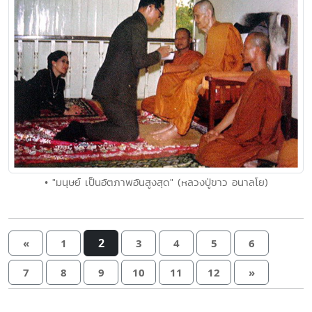
• "มนุษย์ เป็นอัตภาพอันสูงสุด" (หลวงปู่ขาว อนาลโย)
2
«
1
3
4
5
6
7
8
9
10
11
12
»