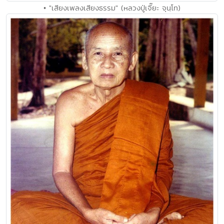
• "เสียงเพลงเสียงธรรม" (หลวงปู่เจี๊ยะ จุนฺโท)