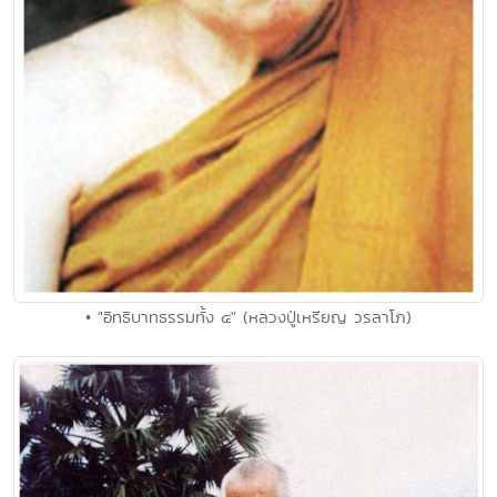
• "อิทธิบาทธรรมทั้ง ๔" (หลวงปู่เหรียญ วรลาโภ)