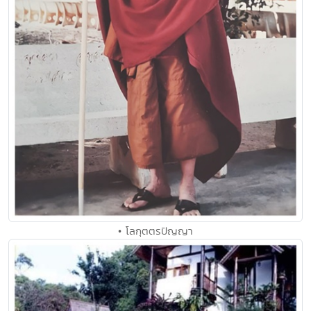
• โลกุตตรปัญญา