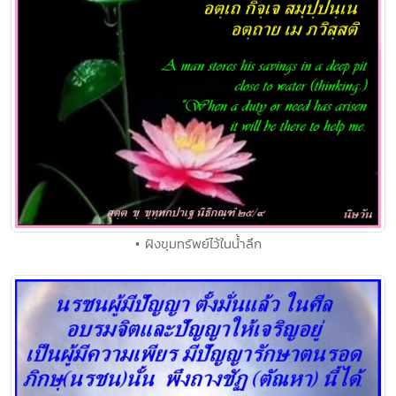
• ฝังขุมทรัพย์ไว้ในน้ำลึก