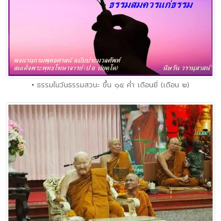
• ธรรมในวันธรรมสวนะ ขึ้น ๑๕ ค่ำ เดือนยี่ (เดือน ๒)