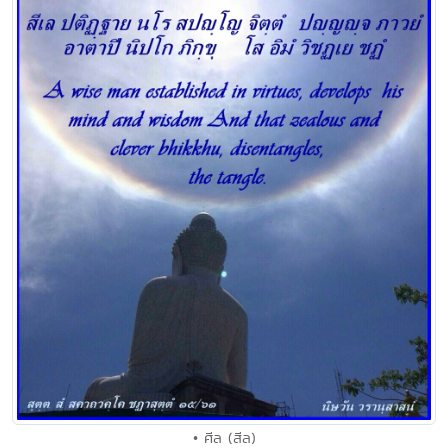
• ศีล (สีล)