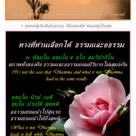
• บุคคลผู้เอิบอิ่มในธรรม มีใจผ่องใส ย่อมอยู่เป็นสุข...