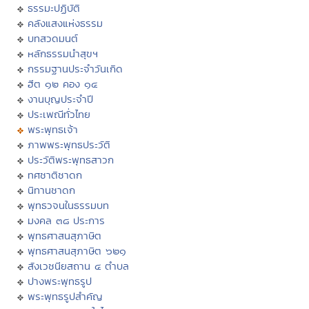
ธรรมะปฏิบัติ
คลังแสงแห่งธรรม
บทสวดมนต์
หลักธรรมนำสุขฯ
กรรมฐานประจำวันเกิด
ฮีต ๑๒ คอง ๑๔
งานบุญประจำปี
ประเพณีทั่วไทย
พระพุทธเจ้า
ภาพพระพุทธประวัติ
ประวัติพระพุทธสาวก
ทศชาติชาดก
นิทานชาดก
พุทธวจนในธรรมบท
มงคล ๓๘ ประการ
พุทธศาสนสุภาษิต
พุทธศาสนสุภาษิต ๖๒๑
สังเวชนียสถาน ๔ ตำบล
ปางพระพุทธรูป
พระพุทธรูปสำคัญ