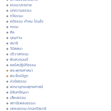
ธรรมะบรรยาย
บทความธรรมะ
กวีธรรมะ
คติธรรม คำคม โดนใจ
กรรม
ศีล
บุญทาน
สมาธิ
วิปัสสนา
ปริวาสกรรม
ฟังสวดมนต์
คอร์สปฏิบัติธรรม
พระพุทธศาสนา
พระไตรปิฏก
หัวข้อธรรม
พจนานุกรมพุทธศาสน์
มิลินทปัญหา
เสียงธรรม
สถานีเพลงธรรมะ
เพลงธรรมะ/ดนตรีสมาธิ