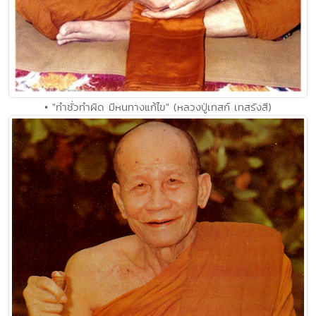
• "ทำชั่วทำผิด มีหนทางแก้ไข" (หลวงปู่เทสก์ เทสรังสี)