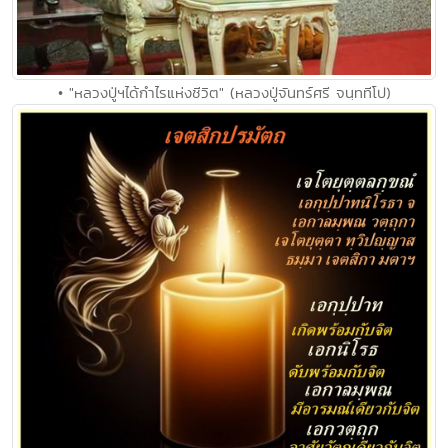
• "หลวงปู่ฯได้กำไรแห่งชีวิต" (หลวงปู่จันทร์ศรี จนฺททีโป)