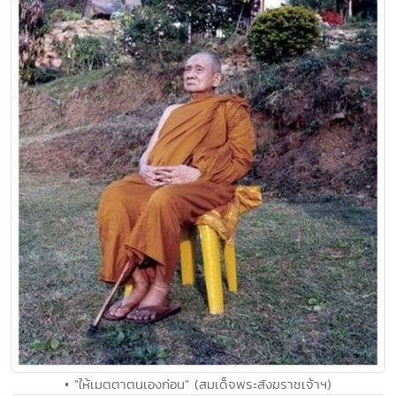
• "ให้เมตตาตนเองก่อน" (สมเด็จพระสังฆราชเจ้าฯ)