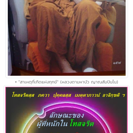
• "สาเหตุที่เกิดแห่งทุกข์" (หลวงตามหาบัว ญาณสัมปันโน)