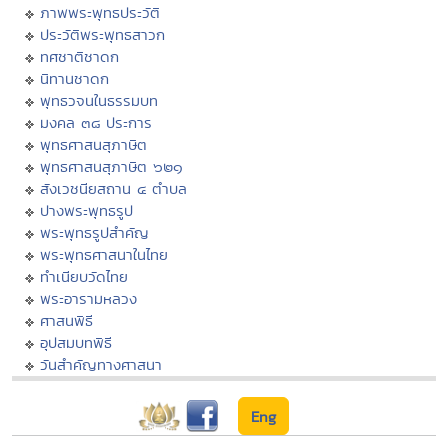
ภาพพระพุทธประวัติ
ประวัติพระพุทธสาวก
ทศชาติชาดก
นิทานชาดก
พุทธวจนในธรรมบท
มงคล ๓๘ ประการ
พุทธศาสนสุภาษิต
พุทธศาสนสุภาษิต ๖๒๑
สังเวชนียสถาน ๔ ตำบล
ปางพระพุทธรูป
พระพุทธรูปสำคัญ
พระพุทธศาสนาในไทย
ทำเนียบวัดไทย
พระอารามหลวง
ศาสนพิธี
อุปสมบทพิธี
วันสำคัญทางศาสนา
Eng