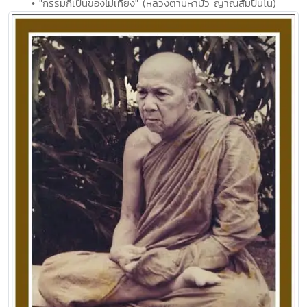
• "กรรมก็เป็นของไม่เที่ยง" (หลวงตามหาบัว ญาณสัมปันโน)