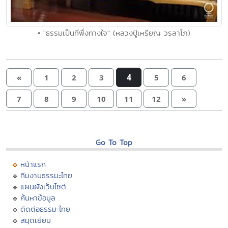
• "ธรรมเป็นที่พึ่งทางใจ" (หลวงปู่เหรียญ วรลาโภ)
4
«
1
2
3
5
6
7
8
9
10
11
12
»
Go To Top
หน้าแรก
ทีมงานธรรมะไทย
แผนผังเว็บไซต์
ค้นหาข้อมูล
ติดต่อธรรมะไทย
สมุดเยี่ยม