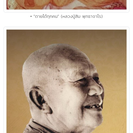
• "ตายได้ทุกคน" (หลวงปู่สิม พุทธาจาโร)