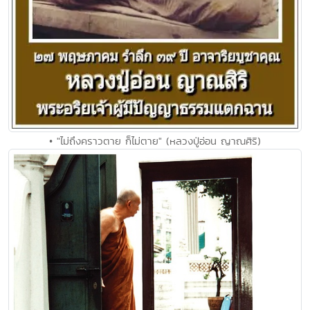
• "ไม่ถึงคราวตาย ก็ไม่ตาย" (หลวงปู่อ่อน ญาณศิริ)