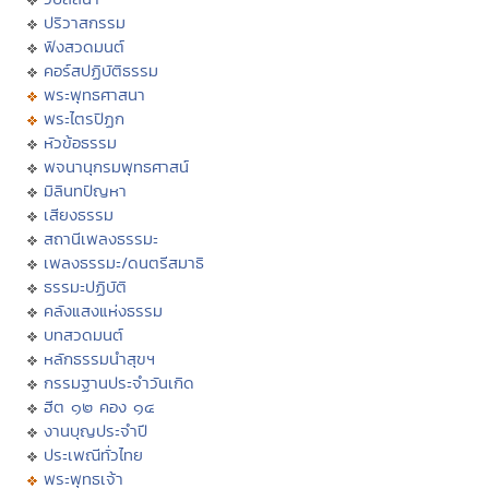
ปริวาสกรรม
ฟังสวดมนต์
คอร์สปฏิบัติธรรม
พระพุทธศาสนา
พระไตรปิฏก
หัวข้อธรรม
พจนานุกรมพุทธศาสน์
มิลินทปัญหา
เสียงธรรม
สถานีเพลงธรรมะ
เพลงธรรมะ/ดนตรีสมาธิ
ธรรมะปฏิบัติ
คลังแสงแห่งธรรม
บทสวดมนต์
หลักธรรมนำสุขฯ
กรรมฐานประจำวันเกิด
ฮีต ๑๒ คอง ๑๔
งานบุญประจำปี
ประเพณีทั่วไทย
พระพุทธเจ้า