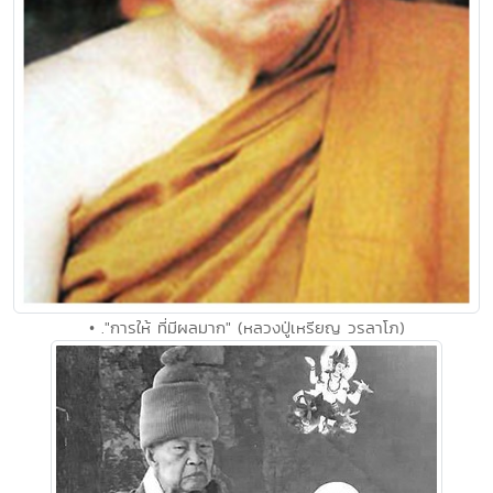
• ."การให้ ที่มีผลมาก" (หลวงปู่เหรียญ วรลาโภ)