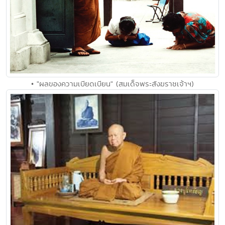
• "ผลของความเบียดเบียน" (สมเด็จพระสังฆราชเจ้าฯ)