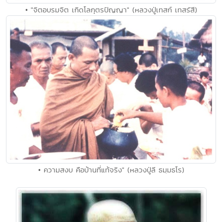
• "จิตอบรมจิต เกิดโลกุตรปัญญา" (หลวงปู่เทสก์ เทสรัสี)
• ความสงบ คือบ้านที่แท้จริง" (หลวงปู่ลี ธมฺมธโร)