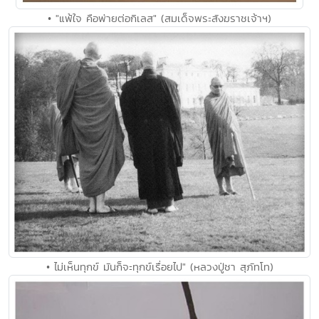
• "แพ้ใจ คือพ่ายต่อกิเลส" (สมเด็จพระสังฆราชเจ้าฯ)
• ไม่เห็นทุกข์ มันก็จะทุกข์เรื่อยไป" (หลวงปู่ชา สุภัทโท)