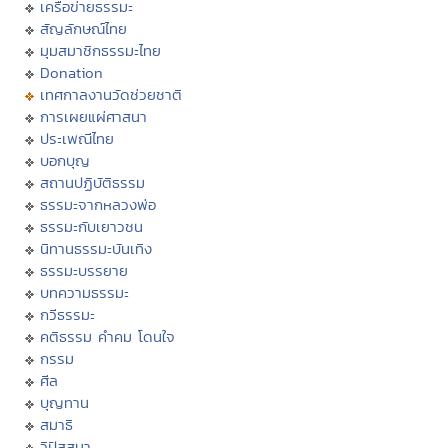
เครือข่ายธรรมะ
สัญลักษณ์ไทย
มุมสมาชิกธรรมะไทย
Donation
เทศกาลงานวัดช่วยชาติ
การเผยแผ่ศาสนา
ประเพณีไทย
บอกบุญ
สถานปฏิบัติธรรม
ธรรมะจากหลวงพ่อ
ธรรมะกับเยาวชน
นิทานธรรมะบันเทิง
ธรรมะบรรยาย
บทความธรรมะ
กวีธรรมะ
คติธรรม คำคม โดนใจ
กรรม
ศีล
บุญทาน
สมาธิ
วิปัสสนา