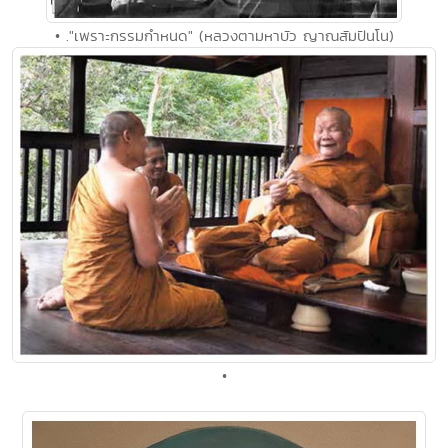
• ."เพราะกรรมกำหนด" (หลวงตามหาบัว ญาณสัมปันโน)
•