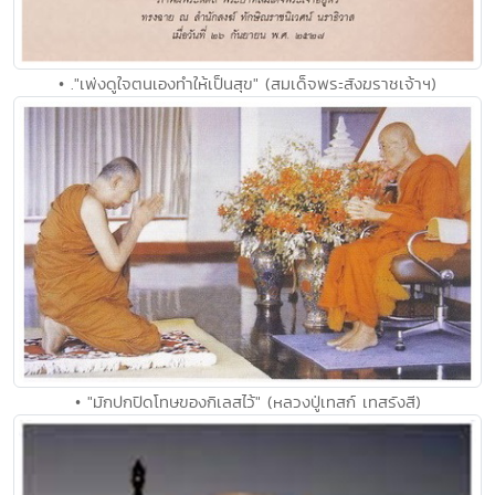
• ."เพ่งดูใจตนเองทำให้เป็นสุข" (สมเด็จพระสังฆราชเจ้าฯ)
• "มักปกปิดโทษของกิเลสไว้" (หลวงปู่เทสก์ เทสรังสี)