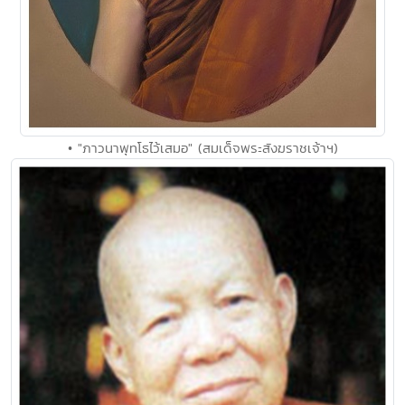
• "ภาวนาพุทโธไว้เสมอ" (สมเด็จพระสังฆราชเจ้าฯ)