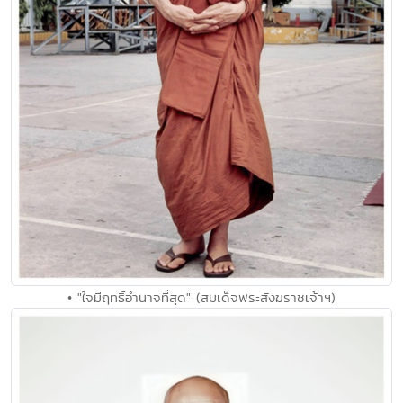
• "ใจมีฤทธิ์อำนาจที่สุด" (สมเด็จพระสังฆราชเจ้าฯ)