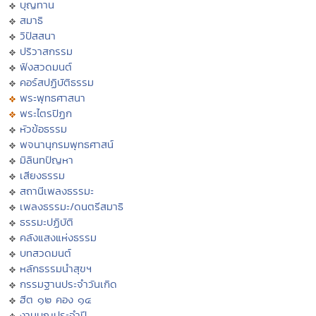
บุญทาน
สมาธิ
วิปัสสนา
ปริวาสกรรม
ฟังสวดมนต์
คอร์สปฏิบัติธรรม
พระพุทธศาสนา
พระไตรปิฏก
หัวข้อธรรม
พจนานุกรมพุทธศาสน์
มิลินทปัญหา
เสียงธรรม
สถานีเพลงธรรมะ
เพลงธรรมะ/ดนตรีสมาธิ
ธรรมะปฏิบัติ
คลังแสงแห่งธรรม
บทสวดมนต์
หลักธรรมนำสุขฯ
กรรมฐานประจำวันเกิด
ฮีต ๑๒ คอง ๑๔
งานบุญประจำปี