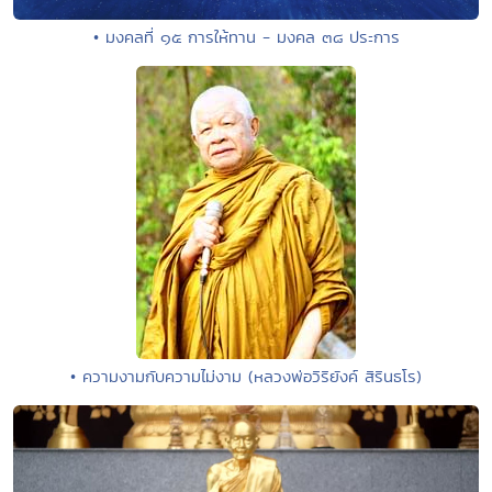
• มงคลที่ ๑๕ การให้ทาน - มงคล ๓๘ ประการ
• ความงามกับความไม่งาม (หลวงพ่อวิริยังค์ สิรินธโร)