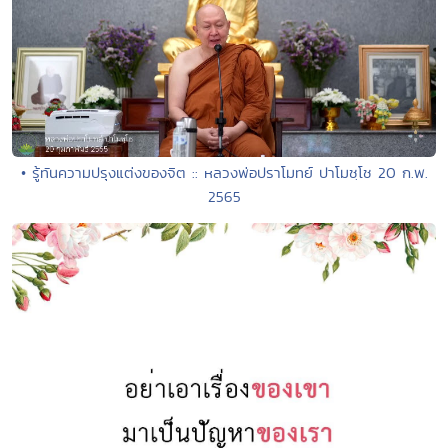
• รู้ทันความปรุงแต่งของจิต :: หลวงพ่อปราโมทย์ ปาโมชฺโช 20 ก.พ.
2565