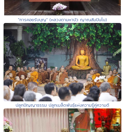
"การคอยรับบุญ" (หลวงตามหาบัว ญาณสัมปันโน)
ปลูกปัญญาธรรม ปลูกเมล็ดพันธุ์แห่งความรู้คู่ความดี