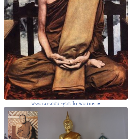
พระอาจารย์มั่น ภูริทัตโต พบนาคราช