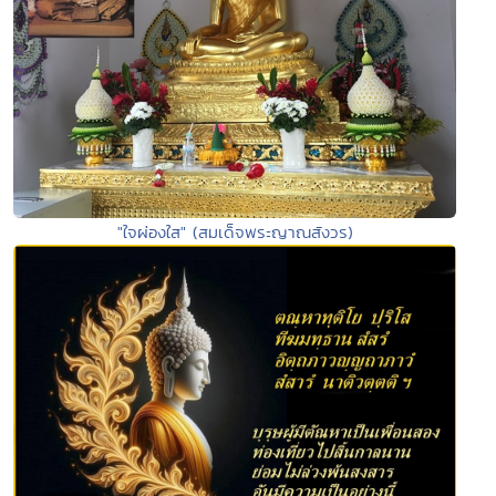
"ใจผ่องใส" (สมเด็จพระญาณสังวร)