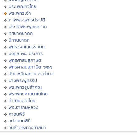
ประเพณีทั่วไทย
พระพุทธเจ้า
ภาพพระพุทธประวัติ
ประวัติพระพุทธสาวก
ทศชาติชาดก
นิทานชาดก
พุทธวจนในธรรมบท
มงคล ๓๘ ประการ
พุทธศาสนสุภาษิต
พุทธศาสนสุภาษิต ๖๒๑
สังเวชนียสถาน ๔ ตำบล
ปางพระพุทธรูป
พระพุทธรูปสำคัญ
พระพุทธศาสนาในไทย
ทำเนียบวัดไทย
พระอารามหลวง
ศาสนพิธี
อุปสมบทพิธี
วันสำคัญทางศาสนา