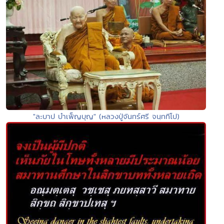
"ละบาป บำเพ็ญบุญ" (หลวงปู่จันทร์ศรี จนฺททีโป)