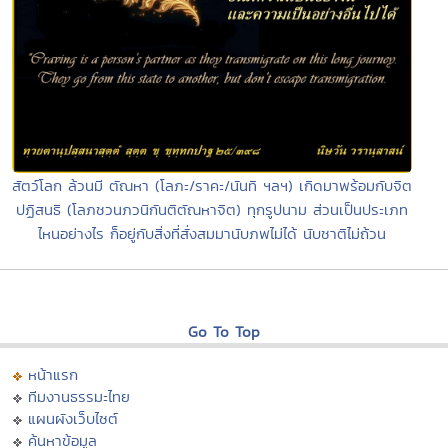
สัตว์โลก ล้วนมี ตัณหา (โลภะ/ราคะ/นันทิ ฯลฯ) เกิดมาพร้อมกับจิต
ปฏิสนธิ (โลภชวนภวนิกันติตัณหาจิต) ทุกรูปนาม ส่วนเป็นประเภท
ไหนอย่างไร ก็อยู่กับสิ่งที่สั่งสมมานับภพไม่ได้ นับชาติไม่ถ้วน
Go To Top
หน้าแรก
ทีมงานธรรมะไทย
แผนผังเว็บไซต์
ค้นหาข้อมูล