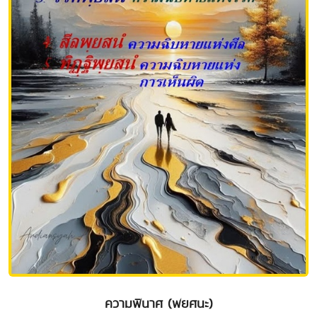
ความพินาศ (พยศนะ)