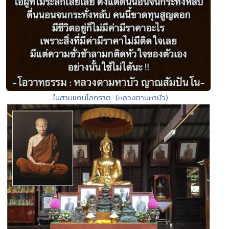
...ในสามแดนโลกธาตุ...(หลวงตามหาบัว)