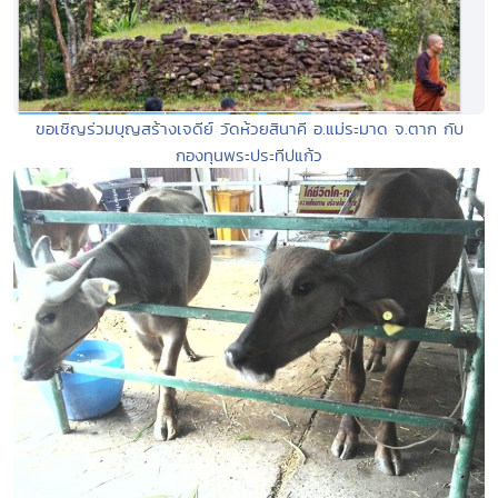
ขอเชิญร่วมบุญสร้างเจดีย์ วัดห้วยสินาคี อ.แม่ระมาด จ.ตาก กับ
กองทุนพระประทีปแก้ว