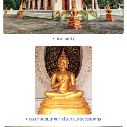
• วัดสระแก้ว
• ๒๕.ปางปฐมเทศนาหรือปางแสดงธรรมจักร