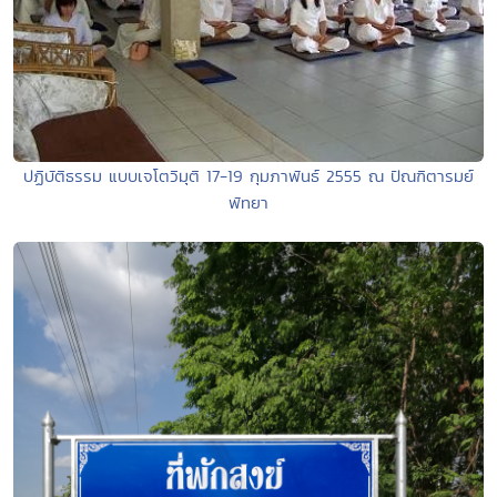
ปฏิบัติธรรม แบบเจโตวิมุติ 17-19 กุมภาพันธ์ 2555 ณ ปัณฑิตารมย์
พัทยา