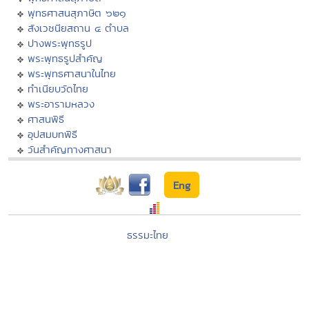
พุทธศาสนสุภาษิต ๖๒๑
สังเวชนียสถาน ๔ ตำบล
ปางพระพุทธรูป
พระพุทธรูปสำคัญ
พระพุทธศาสนาในไทย
ทำเนียบวัดไทย
พระอารามหลวง
ศาสนพิธี
อุปสมบทพิธี
วันสำคัญทางศาสนา
Eng
ธรรมะไทย