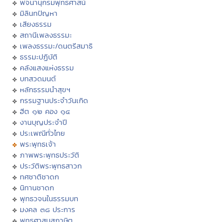
พจนานุกรมพุทธศาสน์
มิลินทปัญหา
เสียงธรรม
สถานีเพลงธรรมะ
เพลงธรรมะ/ดนตรีสมาธิ
ธรรมะปฏิบัติ
คลังแสงแห่งธรรม
บทสวดมนต์
หลักธรรมนำสุขฯ
กรรมฐานประจำวันเกิด
ฮีต ๑๒ คอง ๑๔
งานบุญประจำปี
ประเพณีทั่วไทย
พระพุทธเจ้า
ภาพพระพุทธประวัติ
ประวัติพระพุทธสาวก
ทศชาติชาดก
นิทานชาดก
พุทธวจนในธรรมบท
มงคล ๓๘ ประการ
พุทธศาสนสุภาษิต