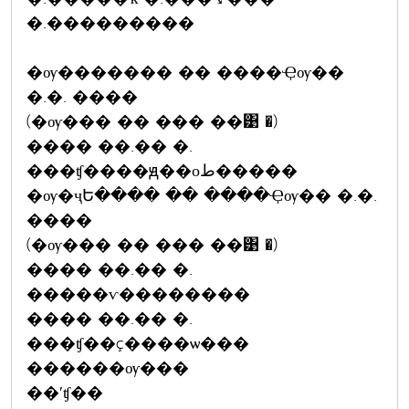
�.���������
�ѹ������� �� ����Ҿѹ��
�.�. ����
(�ѹ��� �� ��� ��͹ �)
���� ��.�� �.
���ʧ����ԭ��оط�����
�ѹ�ҷԵ���� �� ����Ҿѹ�� �.�.
����
(�ѹ��� �� ��� ��͹ �)
���� ��.�� �.
�����ѵ��������
���� ��.�� �.
���ʧ��ç����ѡ���
������ѹ���
��ʹʧ��