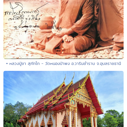
• หลวงปู่ชา สุภัทโท - วัดหนองป่าพง อ.วารินชำราบ จ.อุบลราชธานี