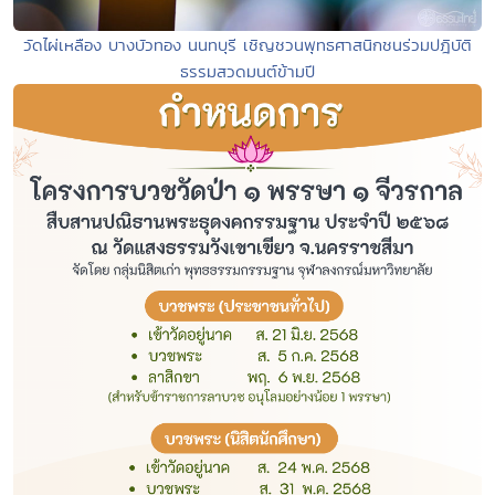
วัดไผ่เหลือง บางบัวทอง นนทบุรี เชิญชวนพุทธศาสนิกชนร่วมปฎิบัติ
ธรรมสวดมนต์ข้ามปี