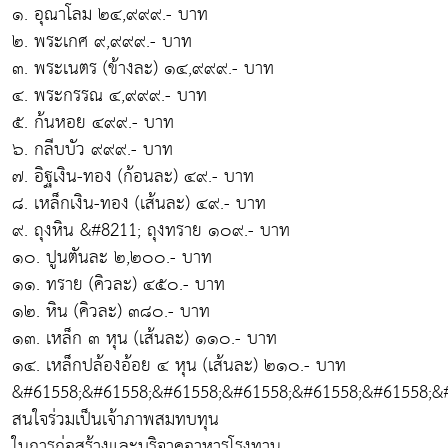
๑. อุณาโลม ๒๔,๙๙๙.- บาท
๒. พระเกศ ๙,๙๙๙.- บาท
๓. พระเนตร (ข้างละ) ๑๔,๙๙๙.- บาท
๔. พระกรรณ ๔,๙๙๙.- บาท
๕. ก้นหอย ๔๙๙.- บาท
๖. กลีบบัว ๙๙๙.- บาท
๗. อิฐเงิน-ทอง (ก้อนละ) ๔๙.- บาท
๘. เหล็กเงิน-ทอง (เส้นละ) ๔๙.- บาท
๙. ถุงหิน &#8211; ถุงทราย ๑๐๙.- บาท
๑๐. ปูนตันละ ๒,๒๐๐.- บาท
๑๑. ทราย (คิวละ) ๔๕๐.- บาท
๑๒. หิน (คิวละ) ๓๘๐.- บาท
๑๓. เหล็ก ๓ หุน (เส้นละ) ๑๑๐.- บาท
๑๔. เหล็กปล้องอ้อย ๔ หุน (เส้นละ) ๒๑๐.- บาท
&#61558;&#61558;&#61558;&#61558;&#61558;&#61558;&
สนใจร่วมเป็นเจ้าภาพสมทบทุน
ในการก่อสร้างและบริจาคอาหารโรงทาน