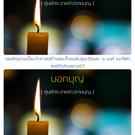
ขอเชิญร่วมเป็นเจ้าภาพสร้างสมเด็จองค์ปฐมเดือนละ ๑ องค์ ณ.ที่พัก
สงฆ์ทับทิมสยาม07