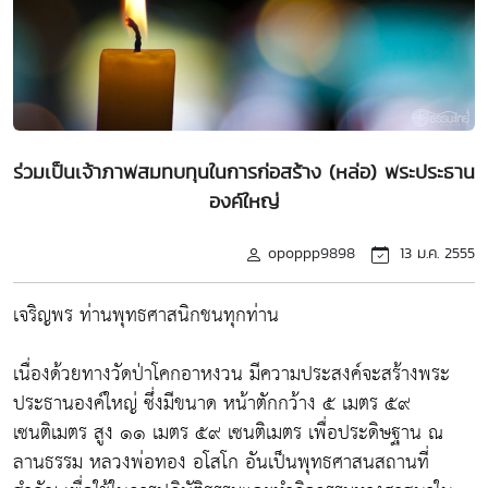
ร่วมเป็นเจ้าภาพสมทบทุนในการก่อสร้าง (หล่อ) พระประธาน
องค์ใหญ่
opoppp9898
13 ม.ค. 2555
เจริญพร ท่านพุทธศาสนิกชนทุกท่าน
เนื่องด้วยทางวัดป่าโคกอาหงวน มีความประสงค์จะสร้างพระ
ประธานองค์ใหญ่ ซึ่งมีขนาด หน้าตักกว้าง ๕ เมตร ๕๙
เซนติเมตร สูง ๑๑ เมตร ๕๙ เซนติเมตร เพื่อประดิษฐาน ณ
ลานธรรม หลวงพ่อทอง อโสโก อันเป็นพุทธศาสนสถานที่