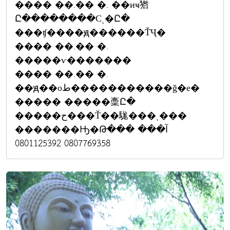
���� ��.�� �. ��иҹ㹾
Ը��������Сͺ�Ը�
���ʧ����ԭ������ŤҶ�
���� ��.�� �.
�����ѵ�������
���� ��.�� �.
��ԭ��оط�����������ǧ�е�
����� �����稾Ը�
�����ح���Ť��駹���ͺ���
�������Ԣ�Թ��� �آ��
0807769358 0801125392