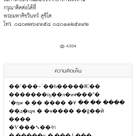
กรุณาติดต่อได้ที่
พระมหาศิขรินทร์ สุขิโต
โทร. ๐๘๐๗๗๖๙๓๕๘ ๐๘๐๑๑๒๕๓๙๒
4,934
ความคิดเห็น
��˹���÷ʹ��һ�����Ѥ��
�������ҧ��л�иҹͧ���˭�
˹�ҵѡ �.�� ���� �٧ ��.�� ����
��д�ɰҹ � �ҹ���� ��ǧ��ͷͧ
����
�Ѵ���⤡��˧ǹ
�.�����ҡ �.���⤹���