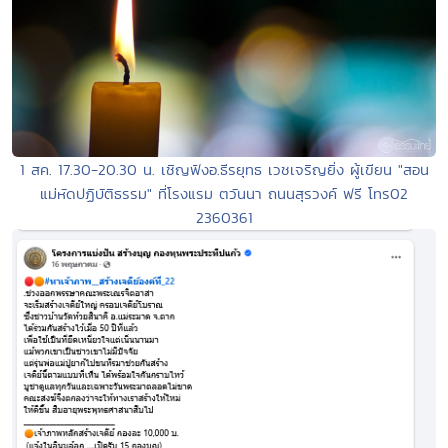
1 สค. 17.30-20.30 น. เชิญฟังอ.ธีรยุทธ เวชเจริญยิ่ง ผู้เขียน "สอน
แม่หัดปฏิบัติธรรม" ที่โรงแรม ตวันนา ถนนสุรวงค์ ฟรี โทร02
2360361