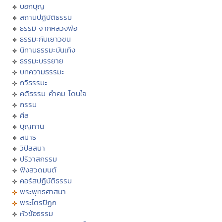
บอกบุญ
สถานปฏิบัติธรรม
ธรรมะจากหลวงพ่อ
ธรรมะกับเยาวชน
นิทานธรรมะบันเทิง
ธรรมะบรรยาย
บทความธรรมะ
กวีธรรมะ
คติธรรม คำคม โดนใจ
กรรม
ศีล
บุญทาน
สมาธิ
วิปัสสนา
ปริวาสกรรม
ฟังสวดมนต์
คอร์สปฏิบัติธรรม
พระพุทธศาสนา
พระไตรปิฏก
หัวข้อธรรม