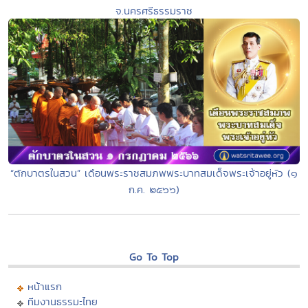
จ.นครศรีธรรมราช
“ตักบาตรในสวน” เดือนพระราชสมภพพระบาทสมเด็จพระเจ้าอยู่หัว (๑
ก.ค. ๒๕๖๖)
Go To Top
หน้าแรก
ทีมงานธรรมะไทย