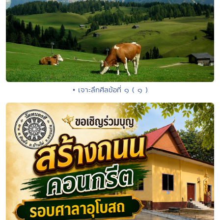
• เจาะลึกศีลข้อที่ ๑ ( ๑ )