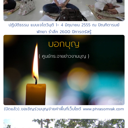
ปฏิบัติธรรม แบบเจโตวิมุติ 1- 4 มิถุนายน 2555 ณ ปัณฑิตารมย์
พัทยา รำลึก 2600 ปีการตรัสรู้
(ปิดแล้ว)..ขอเชิญร่วมบุญจ่ายค่าพื้นที่เว็บไซต์ www.phrasomrak.com