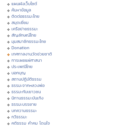
แผนผังเว็บไซต์
ค้นหาข้อมูล
ติดต่อธรรมะไทย
สมุดเยี่ยม
เครือข่ายธรรมะ
สัญลักษณ์ไทย
มุมสมาชิกธรรมะไทย
Donation
เทศกาลงานวัดช่วยชาติ
การเผยแผ่ศาสนา
ประเพณีไทย
บอกบุญ
สถานปฏิบัติธรรม
ธรรมะจากหลวงพ่อ
ธรรมะกับเยาวชน
นิทานธรรมะบันเทิง
ธรรมะบรรยาย
บทความธรรมะ
กวีธรรมะ
คติธรรม คำคม โดนใจ