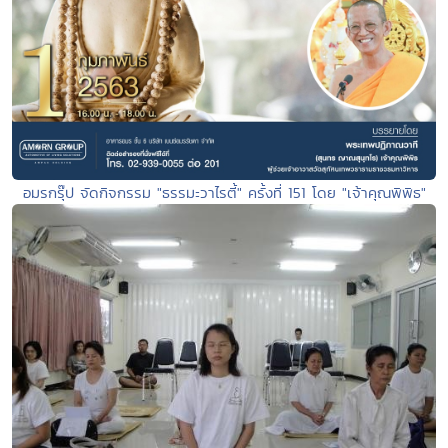
อมรกรุ๊ป จัดกิจกรรม "ธรรมะวาไรตี้" ครั้งที่ 151 โดย "เจ้าคุณพิพิธ"