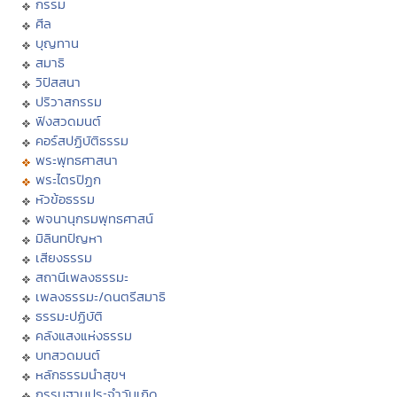
กรรม
ศีล
บุญทาน
สมาธิ
วิปัสสนา
ปริวาสกรรม
ฟังสวดมนต์
คอร์สปฏิบัติธรรม
พระพุทธศาสนา
พระไตรปิฏก
หัวข้อธรรม
พจนานุกรมพุทธศาสน์
มิลินทปัญหา
เสียงธรรม
สถานีเพลงธรรมะ
เพลงธรรมะ/ดนตรีสมาธิ
ธรรมะปฏิบัติ
คลังแสงแห่งธรรม
บทสวดมนต์
หลักธรรมนำสุขฯ
กรรมฐานประจำวันเกิด