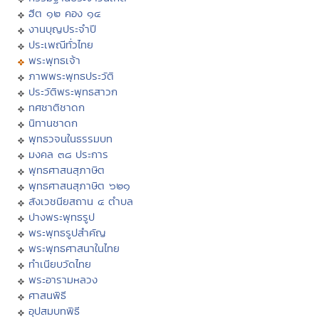
ฮีต ๑๒ คอง ๑๔
งานบุญประจำปี
ประเพณีทั่วไทย
พระพุทธเจ้า
ภาพพระพุทธประวัติ
ประวัติพระพุทธสาวก
ทศชาติชาดก
นิทานชาดก
พุทธวจนในธรรมบท
มงคล ๓๘ ประการ
พุทธศาสนสุภาษิต
พุทธศาสนสุภาษิต ๖๒๑
สังเวชนียสถาน ๔ ตำบล
ปางพระพุทธรูป
พระพุทธรูปสำคัญ
พระพุทธศาสนาในไทย
ทำเนียบวัดไทย
พระอารามหลวง
ศาสนพิธี
อุปสมบทพิธี