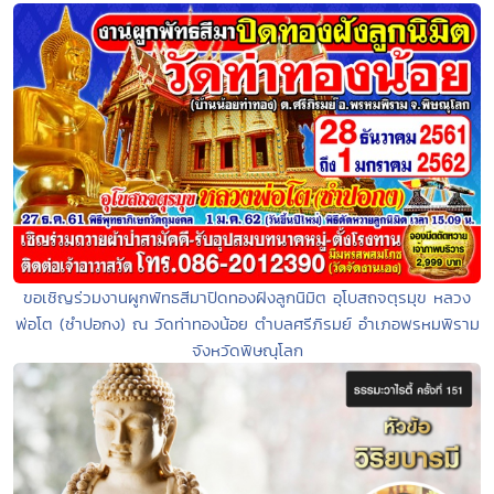
ขอเชิญร่วมงานผูกพัทธสีมาปิดทองฝังลูกนิมิต อุโบสถจตุรมุข หลวง
พ่อโต (ซำปอกง) ณ วัดท่าทองน้อย ตำบลศรีภิรมย์ อำเภอพรหมพิราม
จังหวัดพิษณุโลก