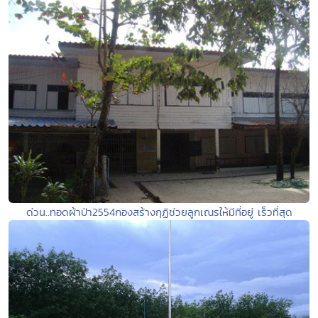
ด่วน..ทอดผ้าป่า2554กองสร้างกุฏิช่วยลูกเณรให้มีที่อยู่ เร็วที่สุด