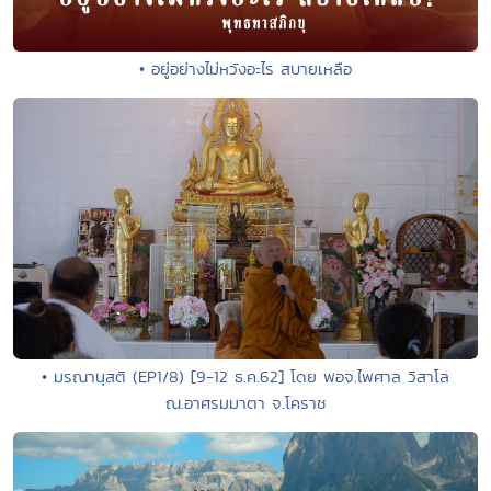
• อยู่อย่างไม่หวังอะไร สบายเหลือ
• มรณานุสติ (EP1/8) [9-12 ธ.ค.62] โดย พอจ.ไพศาล วิสาโล
ณ.อาศรมมาตา จ.โคราช