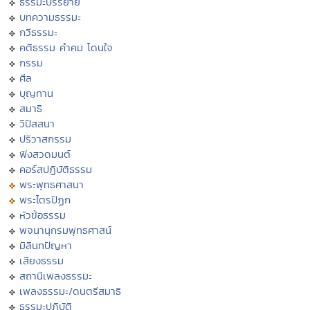
ธรรมะบรรยาย
บทความธรรมะ
กวีธรรมะ
คติธรรม คำคม โดนใจ
กรรม
ศีล
บุญทาน
สมาธิ
วิปัสสนา
ปริวาสกรรม
ฟังสวดมนต์
คอร์สปฏิบัติธรรม
พระพุทธศาสนา
พระไตรปิฏก
หัวข้อธรรม
พจนานุกรมพุทธศาสน์
มิลินทปัญหา
เสียงธรรม
สถานีเพลงธรรมะ
เพลงธรรมะ/ดนตรีสมาธิ
ธรรมะปฏิบัติ