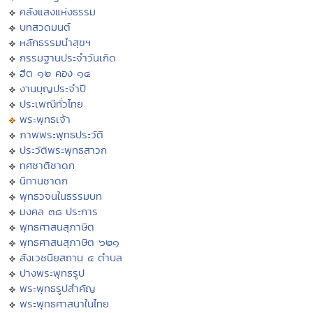
คลังแสงแห่งธรรม
บทสวดมนต์
หลักธรรมนำสุขฯ
กรรมฐานประจำวันเกิด
ฮีต ๑๒ คอง ๑๔
งานบุญประจำปี
ประเพณีทั่วไทย
พระพุทธเจ้า
ภาพพระพุทธประวัติ
ประวัติพระพุทธสาวก
ทศชาติชาดก
นิทานชาดก
พุทธวจนในธรรมบท
มงคล ๓๘ ประการ
พุทธศาสนสุภาษิต
พุทธศาสนสุภาษิต ๖๒๑
สังเวชนียสถาน ๔ ตำบล
ปางพระพุทธรูป
พระพุทธรูปสำคัญ
พระพุทธศาสนาในไทย