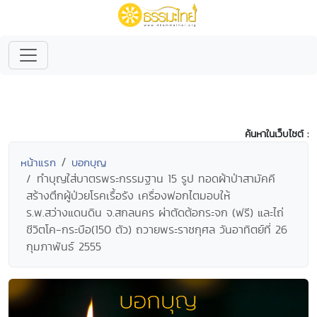
ค้นหาในเว็บไซต์ :
หน้าแรก
บอกบุญ
ทำบุญใส่บาตรพระกรรมฐาน 15 รูป ทอดผ้าป่าสามัคคี
สร้างตึกผู้ป่วยโรคเรื้อรัง เครื่องฟอกไตมอบให้
ร.พ.สว่างแดนดิน จ.สกลนคร ผ่าตัดต้อกระจก (ฟรี) และไถ่
ชีวิตโค-กระบือ(150 ตัว) ถวายพระราชกุศล วันอาทิตย์ที่ 26
กุมภาพันธ์ 2555