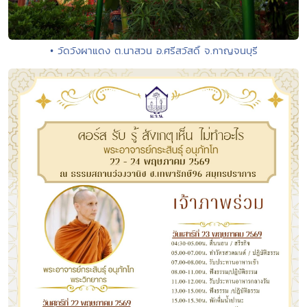
• วัดวังผาแดง ต.นาสวน อ.ศรีสวัสดิ์ จ.กาญจนบุรี