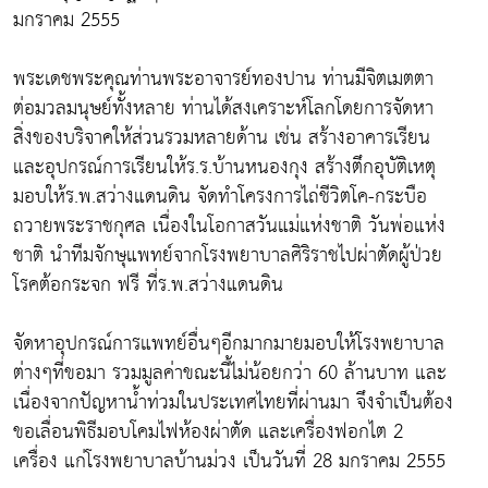
มกราคม 2555
พระเดชพระคุณท่านพระอาจารย์ทองปาน ท่านมีจิตเมตตา
ต่อมวลมนุษย์ทั้งหลาย ท่านได้สงเคราะห์โลกโดยการจัดหา
สิ่งของบริจาคให้ส่วนรวมหลายด้าน เช่น สร้างอาคารเรียน
และอุปกรณ์การเรียนให้ร.ร.บ้านหนองกุง สร้างตึกอุบัติเหตุ
มอบให้ร.พ.สว่างแดนดิน จัดทำโครงการไถ่ชีวิตโค-กระบือ
ถวายพระราชกุศล เนื่องในโอกาสวันแม่แห่งชาติ วันพ่อแห่ง
ชาติ นำทีมจักษุแพทย์จากโรงพยาบาลศิริราชไปผ่าตัดผู้ป่วย
โรคต้อกระจก ฟรี ที่ร.พ.สว่างแดนดิน
จัดหาอุปกรณ์การแพทย์อื่นๆอีกมากมายมอบให้โรงพยาบาล
ต่างๆที่ขอมา รวมมูลค่าขณะนี้ไม่น้อยกว่า 60 ล้านบาท และ
เนื่องจากปัญหาน้ำท่วมในประเทศไทยที่ผ่านมา จึงจำเป็นต้อง
ขอเลื่อนพิธีมอบโคมไฟห้องผ่าตัด และเครื่องฟอกไต 2
เครื่อง แก่โรงพยาบาลบ้านม่วง เป็นวันที่ 28 มกราคม 2555