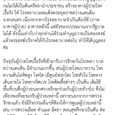
กมโล)ได้เป็นต้นศรัทธานำประชาชน สร้างอาคารผู้ป่วยโรค
เรื้อรัง ให้ โรงพยาบาลสมเด็จพระยุพราชสว่างแดนดิน
จ.สกลนคร เนื่องจากทางโรงพยาบาลจำเป็นต้องใช้ (ภาพ
อาคารผู้ป่วย) อาคารหลังนี้ แต่ยังของบประมาณจากรัฐบาล
ไม่ได้ ดังนั้นเท่ากับว่าทุกท่านได้ร่วมทำบุญถวายเป็นของสงฆ์
แล้วพระสงฆ์บริจาคให้กับโรงพยาบาลต่อไป ทำให้ได้บุญสอง
ต่อ
ปัจจุบันผู้ป่วยโรคเรื้อรังที่เข้ามารับการรักษาในโรงพยา บาล
สว่างแดนดิน มีจำนวนมากขึ้น เช่นผู้ป่วยโรคเบาหวาน โรค
ความดันโลหิตสูง โรคไต (มีศูนย์ฟอกไต) โรคหัวใจ โรคทาง
เดินหายใจ โรคทางจิตเวช โรคติดเชื้อต่างๆ เป็นต้น เดิมใช้
พื้นที่บนตึกผู้ป่วยนอกตรวจรักษาร่วมกับผู้ป่วยทั่วๆไป ซึ่งไม่
เพียงพอที่จะรองรับผู้ป่วยเหล่านี้ เพราะนอกจากการตรวจ
รักษาแล้ว ยังมีกิจกรรมอื่นๆที่ต้องให้การดูแลผู้ป่วยเหล่านี้
เช่น การตรวจเลือด ทำแผล ฉีดยา สอนสุขศึกษาเป็นต้น ต่อ