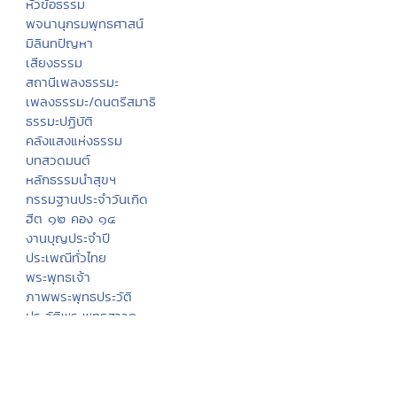
หัวข้อธรรม
พจนานุกรมพุทธศาสน์
มิลินทปัญหา
เสียงธรรม
สถานีเพลงธรรมะ
เพลงธรรมะ/ดนตรีสมาธิ
ธรรมะปฏิบัติ
คลังแสงแห่งธรรม
บทสวดมนต์
หลักธรรมนำสุขฯ
กรรมฐานประจำวันเกิด
ฮีต ๑๒ คอง ๑๔
งานบุญประจำปี
ประเพณีทั่วไทย
พระพุทธเจ้า
ภาพพระพุทธประวัติ
ประวัติพระพุทธสาวก
ทศชาติชาดก
นิทานชาดก
พุทธวจนในธรรมบท
มงคล ๓๘ ประการ