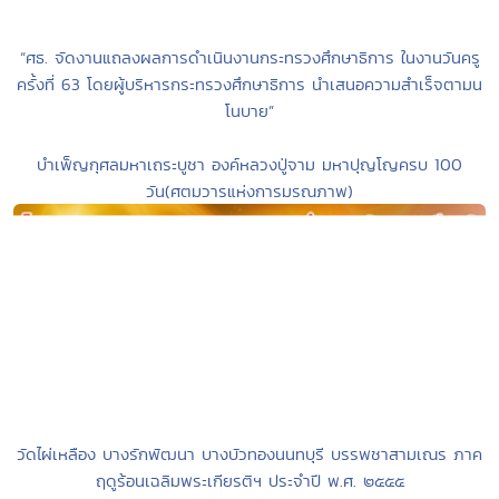
“ศธ. จัดงานแถลงผลการดำเนินงานกระทรวงศึกษาธิการ ในงานวันครู
ครั้งที่ 63 โดยผู้บริหารกระทรวงศึกษาธิการ นำเสนอความสำเร็จตามน
โนบาย”
บำเพ็ญกุศลมหาเถระบูชา องค์หลวงปู่จาม มหาปุญโญครบ 100
วัน(ศตมวารแห่งการมรณภาพ)
วัดไผ่เหลือง บางรักพัฒนา บางบัวทองนนทบุรี บรรพชาสามเณร ภาค
ฤดูร้อนเฉลิมพระเกียรติฯ ประจำปี พ.ศ. ๒๕๕๕