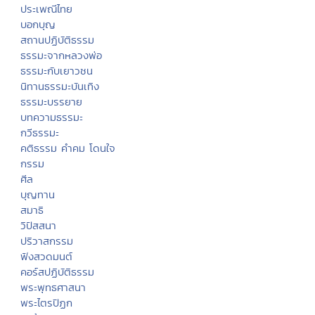
ประเพณีไทย
บอกบุญ
สถานปฏิบัติธรรม
ธรรมะจากหลวงพ่อ
ธรรมะกับเยาวชน
นิทานธรรมะบันเทิง
ธรรมะบรรยาย
บทความธรรมะ
กวีธรรมะ
คติธรรม คำคม โดนใจ
กรรม
ศีล
บุญทาน
สมาธิ
วิปัสสนา
ปริวาสกรรม
ฟังสวดมนต์
คอร์สปฏิบัติธรรม
พระพุทธศาสนา
พระไตรปิฏก