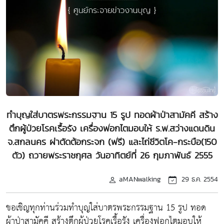
ทำบุญใส่บาตรพระกรรมฐาน 15 รูป ทอดผ้าป่าสามัคคี สร้าง
ตึกผู้ป่วยโรคเรื้อรัง เครื่องฟอกไตมอบให้ ร.พ.สว่างแดนดิน
จ.สกลนคร ผ่าตัดต้อกระจก (ฟรี) และไถ่ชีวิตโค-กระบือ(150
ตัว) ถวายพระราชกุศล วันอาทิตย์ที่ 26 กุมภาพันธ์ 2555
aMANwalking
29 ธ.ค. 2554
ขอเชิญทุกท่านร่วมทำบุญใส่บาตรพระกรรมฐาน 15 รูป ทอด
ผ้าป่าสามัคคี สร้างตึกผู้ป่วยโรคเรื้อรัง เครื่องฟอกไตมอบให้