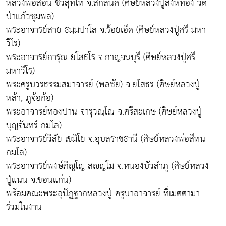
หลวงพ่อสอน ชีวสุทโท จ.สกลนค (ศิษย์หลวงปู่สิงห์ทอง วัด
ป่าแก้วชุมพล)
พระอาจารย์สาย ธมฺมปาโล จ.ร้อยเอ็ด (ศิษย์หลวงปู่ศรี มหา
วีโร)
พระอาจารย์การุณ ยโสธโร จ.กาญจนบุรี (ศิษย์หลวงปู่ศรี
มหาวีโร)
พระครูบวรธรรมสมาจารย์ (พลชัย) จ.ยโสธร (ศิษย์หลวงปู่
หล้า, ภูจ้อก้อ)
พระอาจารย์ทองปาน จารุวณฺโณ จ.ศรีสะเกษ (ศิษย์หลวงปู่
บุญจันทร์ กมโล)
พระอาจารย์วิลัย เขมิโย จ.อุบลราชธานี (ศิษย์หลวงพ่อสีทน
กมโล)
พระอาจารย์พงษ์ภิญโญ สญฺญโม จ.หนองบัวลำภู (ศิษย์หลวง
ปู่แนน จ.ขอนแก่น)
พร้อมคณะพระอุปัฏฐากหลวงปู่ ครูบาอาจารย์ ที่เมตตามา
ร่วมในงาน