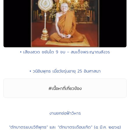
• เสียงสวด ชยันโต 9 จบ - สมเด็จพระญาณสังวร
• วนิอินพุทธ เมื่อวัยรุ่นอายุ 25 อินศาสนา
#เนื้อหาที่เกี่ยวข้อง
งานยกช่อฟ้าวิหาร
“ตักบาตรแบบวิถีพุทธ” และ “ตักบาตรเดือนเกิด” (๕ มี.ค. ๒๕๖๕)