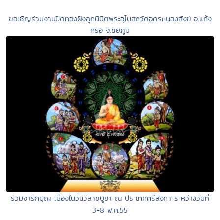
ขอเชิญร่วมงานปิดทองฝังลูกนิมิตพระอุโบสถวัดอุดรหนองสังข์ อ.แก้ง
คร้อ จ.ชัยภูมิ
ร่วมจาริกบุญ เนื่องในวันวิสาขบูชา ณ ประเทศศรีลังกา ระหว่างวันที่
3-8 พ.ค.55