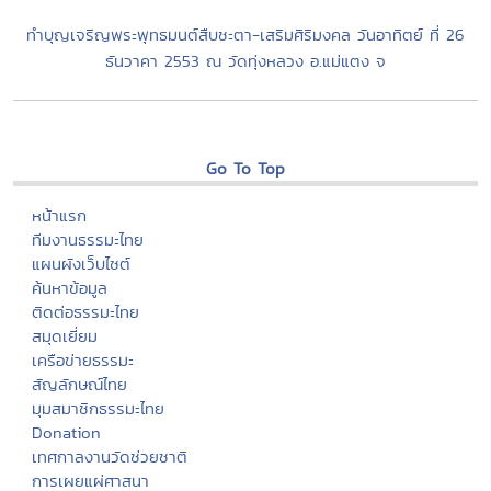
ทำบุญเจริญพระพุทธมนต์สืบชะตา-เสริมศิริมงคล วันอาทิตย์ ที่ 26
ธันวาคา 2553 ณ วัดทุ่งหลวง อ.แม่แตง จ
Go To Top
หน้าแรก
ทีมงานธรรมะไทย
แผนผังเว็บไซต์
ค้นหาข้อมูล
ติดต่อธรรมะไทย
สมุดเยี่ยม
เครือข่ายธรรมะ
สัญลักษณ์ไทย
มุมสมาชิกธรรมะไทย
Donation
เทศกาลงานวัดช่วยชาติ
การเผยแผ่ศาสนา