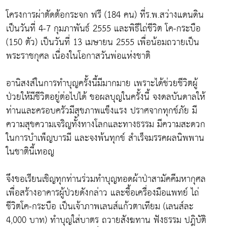
โครงการผ่าตัดต้อกระจก ฟรี (184 คน) ที่ร.พ.สว่างแดนดิน
เป็นวันที่ 4-7 กุมภาพันธ์ 2555 และพิธีไถ่ชีวิต โค-กระบือ
(150 ตัว) เป็นวันที่ 13 เมษายน 2555 เพื่อน้อมถวายเป็น
พระราชกุศล เนื่องในโอกาสวันพ่อแห่งชาติ
อานิสงส์ในการทำบุญครั้งนี้มีมากมาย เพราะได้ช่วยชีวิตผู้
ป่วยให้มีชีวิตอยู่ต่อไปได้ ขอผลบุญในครั้งนี้ จงดลบันดาลให้
ท่านและครอบครัวมีสุขภาพแข็งแรง ปราศจากทุกข์ภัย มี
ความสุขความเจริญทั้งทางโลกและทางธรรม มีความสะดวก
ในการบำเพ็ญบารมี และจงพ้นทุกข์ สำเร็จมรรคผลนิพพาน
ในชาตินี้เทอญ
จึงขอเรียนเชิญทุกท่านร่วมทำบุญทอดผ้าป่าสามัคคีมหากุศล
เพื่อสร้างอาคารผู้ป่วยดังกล่าว และซื้อเครื่องมือแพทย์ ไถ่
ชีวิตโค-กระบือ เป็นเจ้าภาพเลนส์แก้วตาเทียม (เลนส์ละ
4,000 บาท) ทำบุญใส่บาตร ถวายสังฆทาน ฟังธรรม ปฎิบัติ