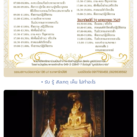
• รับ รู้ สังเกตุ เห็น ไม่ทำอะไร