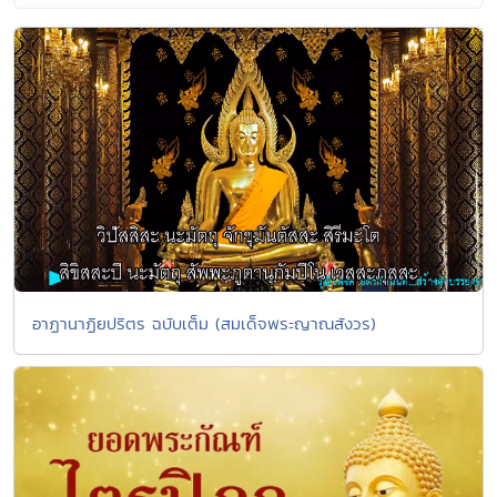
อาฏานาฏิยปริตร ฉบับเต็ม (สมเด็จพระญาณสังวร)