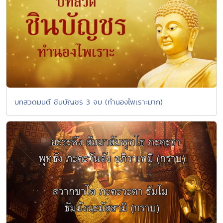
บทสวดมนต์ ชินบัญชร 3 จบ (ทำนองไพเราะมาก)