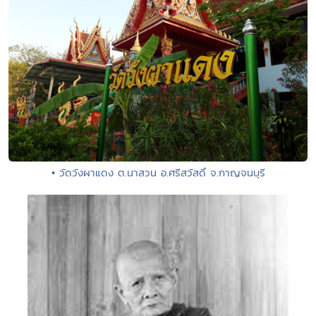
• วัดวังผาแดง ต.นาสวน อ.ศรีสวัสดิ์ จ.กาญจนบุรี