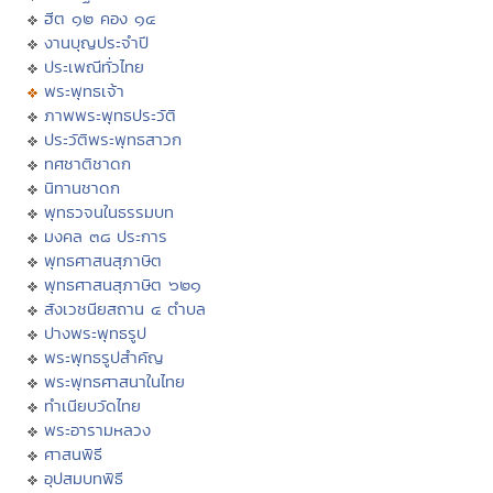
ฮีต ๑๒ คอง ๑๔
งานบุญประจำปี
ประเพณีทั่วไทย
พระพุทธเจ้า
ภาพพระพุทธประวัติ
ประวัติพระพุทธสาวก
ทศชาติชาดก
นิทานชาดก
พุทธวจนในธรรมบท
มงคล ๓๘ ประการ
พุทธศาสนสุภาษิต
พุทธศาสนสุภาษิต ๖๒๑
สังเวชนียสถาน ๔ ตำบล
ปางพระพุทธรูป
พระพุทธรูปสำคัญ
พระพุทธศาสนาในไทย
ทำเนียบวัดไทย
พระอารามหลวง
ศาสนพิธี
อุปสมบทพิธี