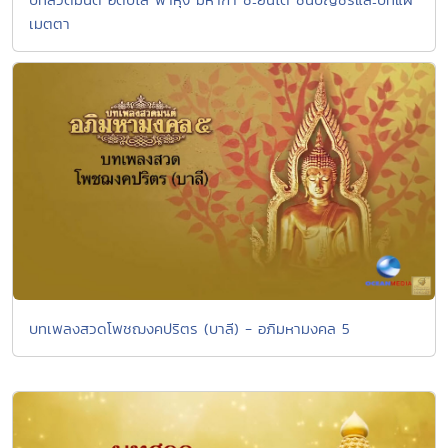
เมตตา
บทเพลงสวดโพชฌงคปริตร (บาลี) - อภิมหามงคล 5