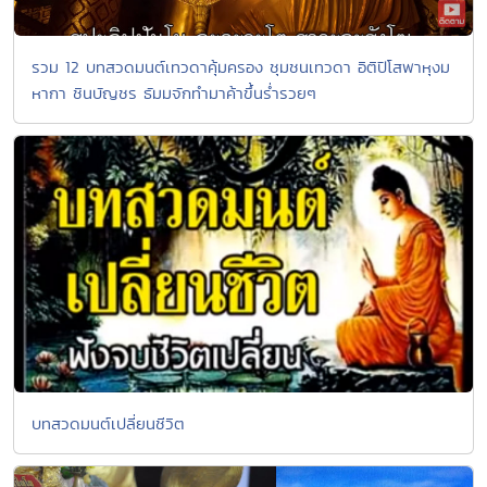
รวม 12 บทสวดมนต์เทวดาคุ้มครอง ชุมชนเทวดา อิติปิโสพาหุงม
หากา ชินบัญชร ธัมมจักทำมาค้าขึ้นร่ำรวยๆ
บทสวดมนต์เปลี่ยนชีวิต