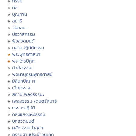
กรรม
ศีล
บุญทาน
สมาธิ
วิปัสสนา
ปริวาสกรรม
ฟังสวดมนต์
คอร์สปฏิบัติธรรม
พระพุทธศาสนา
พระไตรปิฏก
หัวข้อธรรม
พจนานุกรมพุทธศาสน์
มิลินทปัญหา
เสียงธรรม
สถานีเพลงธรรมะ
เพลงธรรมะ/ดนตรีสมาธิ
ธรรมะปฏิบัติ
คลังแสงแห่งธรรม
บทสวดมนต์
หลักธรรมนำสุขฯ
กรรมฐานประจำวันเกิด