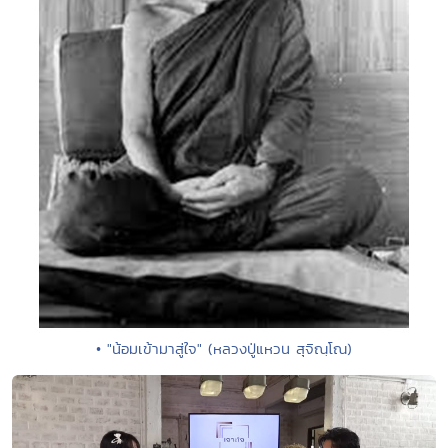
• "น้อมเข้ามาสู่ใจ" (หลวงปู่แหวน สุจิณฺโณ)