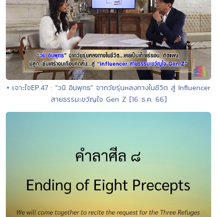
• เจาะใจEP.47 : "วนิ อินพุทธ" จากวัยรุ่นหลงทางในชีวิต สู่ Influencer
สายธรรมะขวัญใจ Gen Z [16 ธ.ค. 66]