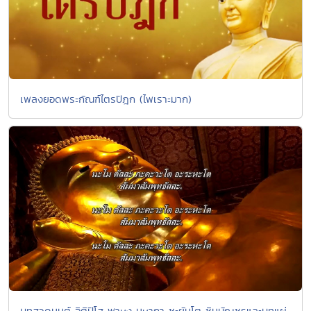
เพลงยอดพระกัณฑ์ไตรปิฎก (ไพเราะมาก)
บทสวดมนต์ อิติปิโส พาหุง มหากา ชะยันโต ชินบัญชรและบทแผ่