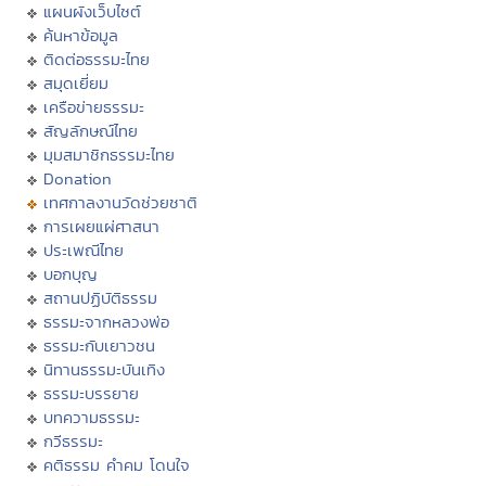
แผนผังเว็บไซต์
ค้นหาข้อมูล
ติดต่อธรรมะไทย
สมุดเยี่ยม
เครือข่ายธรรมะ
สัญลักษณ์ไทย
มุมสมาชิกธรรมะไทย
Donation
เทศกาลงานวัดช่วยชาติ
การเผยแผ่ศาสนา
ประเพณีไทย
บอกบุญ
สถานปฏิบัติธรรม
ธรรมะจากหลวงพ่อ
ธรรมะกับเยาวชน
นิทานธรรมะบันเทิง
ธรรมะบรรยาย
บทความธรรมะ
กวีธรรมะ
คติธรรม คำคม โดนใจ