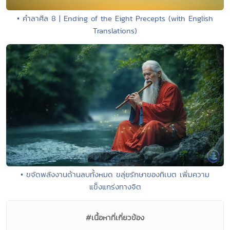
• คำลาศีล 8 | Ending of the Eight Precepts (with English
Translations)
• ขจัดพลังงานด้านลบทั้งหมด ขลุ่ยรักษาของทิเบต เพิ่มความ
แข็งแกร่งทางจิต
#เนื้อหาที่เกี่ยวข้อง