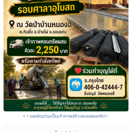
• ✨ขอเชิญร่วมเป็นเจ้าภาพสร้างถนนคอนกรีต✨