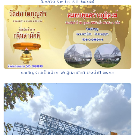
ในหลวง ร.๙ (๗ ธ.ค. ๒๕๖๒)
ขอเชิญร่วมเป็นเจ้าภาพกฐินสามัคคี ประจำปี ๒๕๖๓