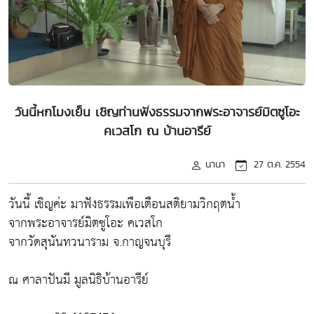
วันนี้หกโมงเย็น เชิญท่านฟังธรรมจากพระอาจารย์มิตซูโอะ
คเวสโก ณ บ้านอารีย์
นานา
27 ต.ค. 2554
วันนี้ เชิญค่ะ มาฟังธรรมเพือเตือนสติยามวิกฤตน้ำ
จากพระอาจารย์มิตซูโอะ คเวสโก
จากวัดสุนันทวนาราม จ.กาญจนบุรี
ณ ศาลาปันมี มูลนิธิบ้านอารีย์