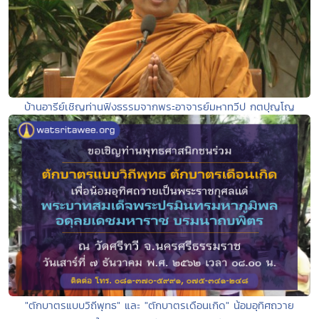
บ้านอารีย์เชิญท่านฟังธรรมจากพระอาจารย์มหาทวีป กตปุญโญ
"ตักบาตรแบบวิถีพุทธ" และ "ตักบาตรเดือนเกิด" น้อมอุทิศถวาย