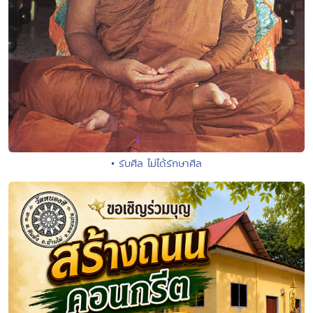
• รับศีล ไม่ได้รักษาศีล