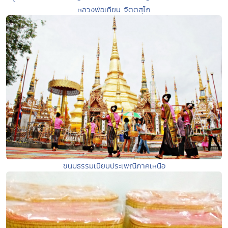
หลวงพ่อเทียน จิตฺตสุโภ
ขนบธรรมเนียมประเพณีภาคเหนือ