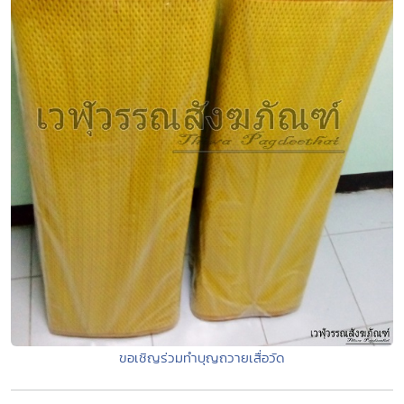
ขอเชิญร่วมทำบุญถวายเสื่อวัด