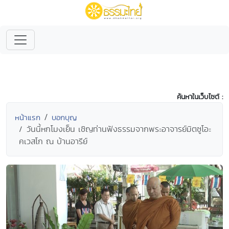
ค้นหาในเว็บไซต์ :
หน้าแรก
บอกบุญ
วันนี้หกโมงเย็น เชิญท่านฟังธรรมจากพระอาจารย์มิตซูโอะ
คเวสโก ณ บ้านอารีย์