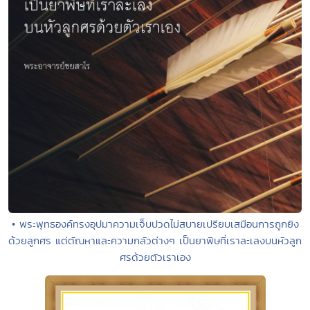
• พระพุทธองค์ทรงอุปมาความเจ็บปวดไม่สบายเปรียบเสมือนการถูกยิง
ด้วยลูกศร แต่ตัณหาและความกลัวต่างๆ เป็นยาพิษที่เราละเลงบนหัวลูก
ศรด้วยตัวเราเอง