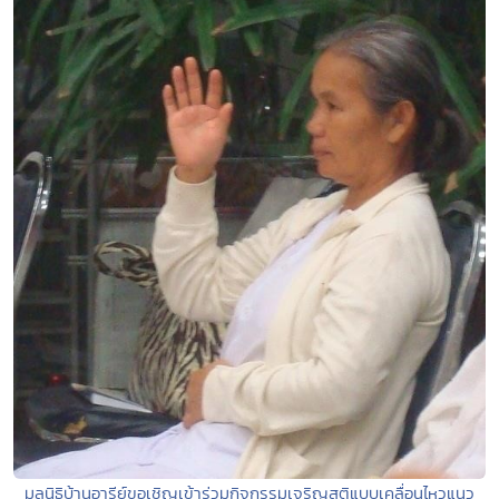
มูลนิธิบ้านอารีย์ขอเชิญเข้าร่วมกิจกรรมเจริญสติแบบเคลื่อนไหวแนว