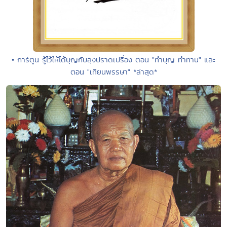
• การ์ตูน รู้ไว้ให้ได้บุญกับลุงปราดเปรื่อง ตอน "ทำบุญ ทำทาน" และ
ตอน "เทียนพรรษา" *ล่าสุด*