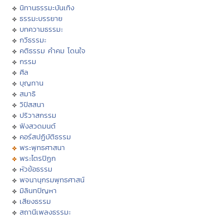
นิทานธรรมะบันเทิง
ธรรมะบรรยาย
บทความธรรมะ
กวีธรรมะ
คติธรรม คำคม โดนใจ
กรรม
ศีล
บุญทาน
สมาธิ
วิปัสสนา
ปริวาสกรรม
ฟังสวดมนต์
คอร์สปฏิบัติธรรม
พระพุทธศาสนา
พระไตรปิฏก
หัวข้อธรรม
พจนานุกรมพุทธศาสน์
มิลินทปัญหา
เสียงธรรม
สถานีเพลงธรรมะ