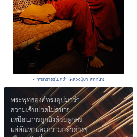
• "ศรัทธาอธิโมกข์" (หลวงปู่ชา สุภัทโท)