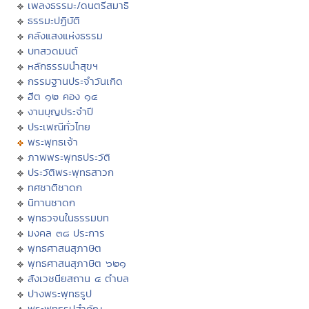
เพลงธรรมะ/ดนตรีสมาธิ
ธรรมะปฏิบัติ
คลังแสงแห่งธรรม
บทสวดมนต์
หลักธรรมนำสุขฯ
กรรมฐานประจำวันเกิด
ฮีต ๑๒ คอง ๑๔
งานบุญประจำปี
ประเพณีทั่วไทย
พระพุทธเจ้า
ภาพพระพุทธประวัติ
ประวัติพระพุทธสาวก
ทศชาติชาดก
นิทานชาดก
พุทธวจนในธรรมบท
มงคล ๓๘ ประการ
พุทธศาสนสุภาษิต
พุทธศาสนสุภาษิต ๖๒๑
สังเวชนียสถาน ๔ ตำบล
ปางพระพุทธรูป
พระพุทธรูปสำคัญ