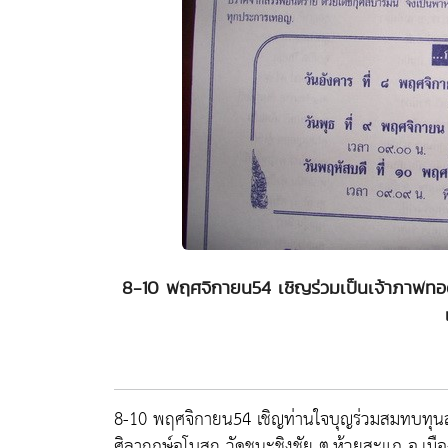
8-10 พฤศจิกายน54 เชิญร่วมเป็นเจ้าภาพทอดก
8-10 พฤศจิกายน54 เชิญท่านใจบุญร่วมสมทบทุนสร้
ศิลาฤกษ์อุโบสถ วัดชนะชิงชัย ต.ห้วยสะแก อ.เมือ