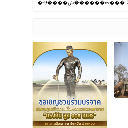
�Ҿ����ش������ѹ��� 