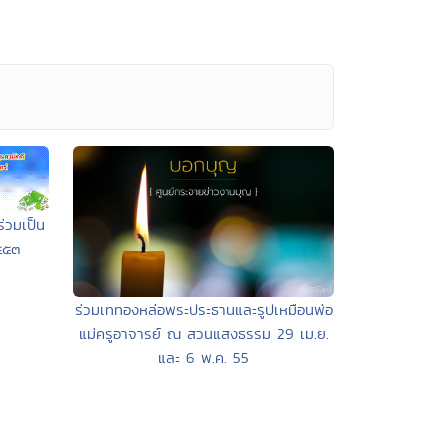
่วมเป็น
๕๕๓
ร่วมเททองหล่อพระประธานและรูปเหมือนพ่อ
แม่ครูอาจารย์ ณ สวนแสงธรรม 29 เม.ย.
และ 6 พ.ค. 55