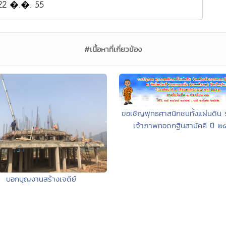
22 �.�. 55
#เนื้อหาที่เกี่ยวข้อง
ขอเชิญพุทธศาสนิกชนทั้งแผ่นดิน ร
เจ้าภาพทอดกฐินสามัคคี ปี ๒
บอกบุญงานสร้างเจดีย์