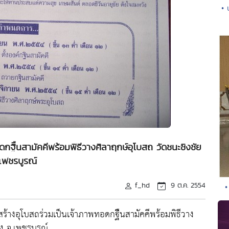
• 
ฐิืนสามัคคีพร้อมพิธีวางศิลาฤกษ์อุโบสถ วัดชนะชิงชัย
เพชรบูรณ์
f_hd
9 ต.ค. 2554
•
างอุโบสถร่วมเป็นเจ้าภาพทอดกฐิืนสามัคคีพร้อมพิธีวาง
ง จ.เพชรบูรณ์