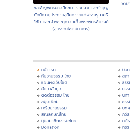
วัดป
ขอเชิญพุทธศาสนิกชน ..ร่วมงานและทำบุญ
ทักษิณานุประทานอุทิศถวายแด่พระครูบาศรี
วิชัย และเจ้าพระคุณสมเด็จพระพุทธชินวงศ์
(สุวรรณโชตมหาเถร)
หน้าแรก
บอก
ทีมงานธรรมะไทย
สถา
แผนผังเว็บไซต์
ธรร
ค้นหาข้อมูล
ธรร
ติดต่อธรรมะไทย
นิทา
สมุดเยี่ยม
ธรร
เครือข่ายธรรมะ
บทค
สัญลักษณ์ไทย
กวี
มุมสมาชิกธรรมะไทย
คติ
Donation
กรร