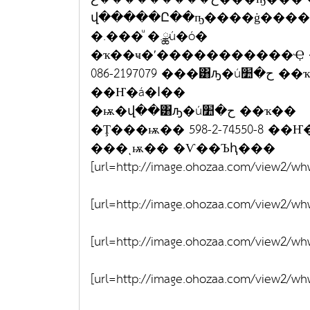
վ�����Ը��ҧ����ġ�����
�.���ͧ �.ྪú�ó�
�ҡ��ҹ�ʹ�����������Ҿ �Դ
086-2197079 ���͸ԡ�úح�׺ ��ҡ�� �Ţ���ѭ�� 643-0-20439-1
��Ҥ�á�ا��
�ѭ�վ��͸ԡ�úح�׺ ��ҡ��
�Ţ���ѭ�� 598-2-74550-8 
���ͺѭ�� �Ѵ��Ъԧ���
[url=http://image.ohozaa.com/view2/w
[url=http://image.ohozaa.com/view2/w
[url=http://image.ohozaa.com/view2
[url=http://image.ohozaa.com/view2/