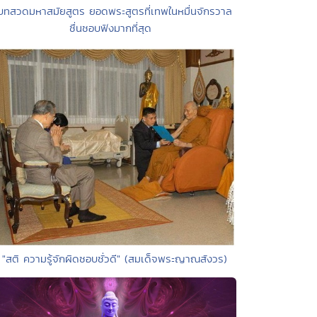
บทสวดมหาสมัยสูตร ยอดพระสูตรที่เทพในหมื่นจักรวาล
ชื่นชอบฟังมากที่สุด
 "สติ ความรู้จักผิดชอบชั่วดี" (สมเด็จพระญาณสังวร)