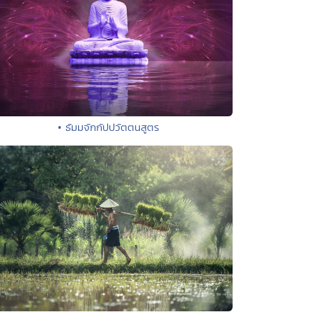
• ธัมมจักกัปปวัตตนสูตร