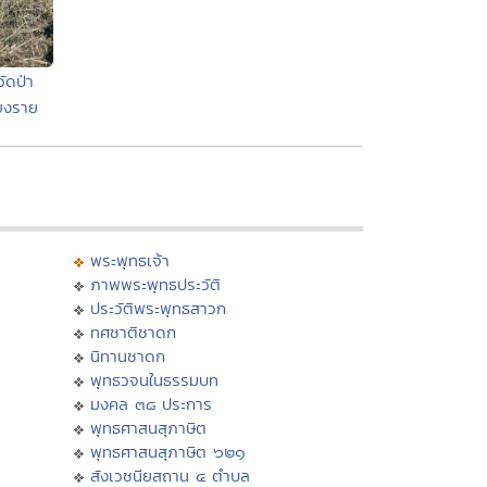
ัดป่า
ยงราย
พระพุทธเจ้า
ภาพพระพุทธประวัติ
ประวัติพระพุทธสาวก
ทศชาติชาดก
นิทานชาดก
พุทธวจนในธรรมบท
มงคล ๓๘ ประการ
พุทธศาสนสุภาษิต
พุทธศาสนสุภาษิต ๖๒๑
สังเวชนียสถาน ๔ ตำบล