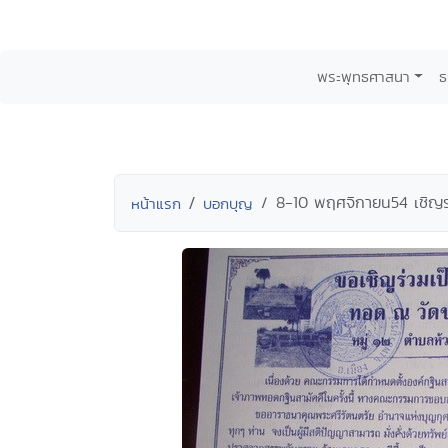
พระพุทธศาสนา
ธ
8-10 พฤศจิกายน54 เชิญร่ว
หน้าแรก
บอกบุญ