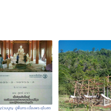
ร่วมบูญ ปูพื้นกระเบื้องพระอุโบสถ