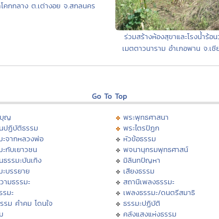
่าโคกกลาง ต.เต่างอย จ.สกลนคร
ร่วมสร้างห้องสุขาและโรงน้ำร้อนว
เมตตาวนาราม อำเภอพาน จ.เชี
Go To Top
บุญ
พระพุทธศาสนา
นปฏิบัติธรรม
พระไตรปิฏก
มะจากหลวงพ่อ
หัวข้อธรรม
มะกับเยาวชน
พจนานุกรมพุทธศาสน์
นธรรมะบันเทิง
มิลินทปัญหา
มะบรรยาย
เสียงธรรม
วามธรรมะ
สถานีเพลงธรรมะ
ธรรมะ
เพลงธรรมะ/ดนตรีสมาธิ
ธรรม คำคม โดนใจ
ธรรมะปฏิบัติ
ม
คลังแสงแห่งธรรม