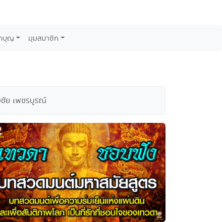
กบุญ
มุมสมาชิก
งชัย เพชรบูรณ์