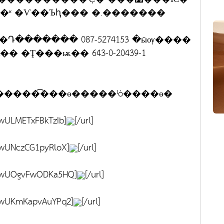
ʶ �Ѵ��Ъԧ��� �.�������
������� 087-5274153 �ӹѹ����
��Ҥ�����͡���ɵ�����ˡó����ɵ�
hwULMETxFBkTzIb]
[/url]
hwUNczCG1pyRloX]
[/url]
/whwUOgvFwODKa5HQ]
[/url]
whwUKmKapvAuYPq2]
[/url]