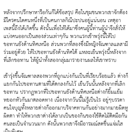
หลังจากปรึกษาหารือกันก็ได้ข้อสรุป คือในชุมชนพวกเขาจักต้อง
มีใครคนใดคนหนึ่งที่เป็นคนกาลกิณีปะปนอยู่แน่นอน เหตุอา
เพสนี้ถึงได้เกิดขึ้น ดังนั้นเพื่อให้ได้มาซึ่งคนผู้นี้ท่านผู้นำจึงสั่งให้
แบ่งคนออกเป็นสองส่วนเท่าๆกัน พวกแรกเช้าพรุ่งนี้ให้ไป
ขอทานยังด้านทิศเหนือ ส่วนพวกที่สองซึ่งมีหญิงจัณฑาลแลสามี
ร่วมอยู่ด้วย ให้ไปขอทานยังด้านทิศใต้ แหละเย็นพรุ่งนี้หลังจาก
ที่เลิกขอทาน ให้ผู้นำทั้งสองกลุ่มมารายงานผลให้เขาทราบ
เช้ารุ่งขึ้นจัณฑาลสองพวกที่ถูกแบ่งกันเป็นที่เรียบร้อยแล้ว ต่างก็
แยกกันไปขอทานตามที่ได้ตกลงกันไว้ เย็นวันนั้นหลังจากที่เลิก
ขอทาน ปรากฏพวกที่ไปขอทานยังด้านทิศเหนือต่างก็ยิ้มแย้ม
หยอกหัวกันมาตลอดทาง เนื่องจากวันนี้ไม่รู้เป็นไร อยู่ๆบรรดา
คนใจบุญทั้งหลายต่างก็ออกมาบริจาคทานกันอย่างมากมายผิดหู
ผิดตา ทำให้พวกเขาต่างได้ลาภเป็นของกินของใช้ติดไม้ติดมือกัน
คนละเป็นจำนวนมาก ดังนั้นพวกเขาจึงมีอารมณ์สดชื่นแจ่มใส
เป็นพิเศษ