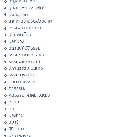
สัญลักษณ์ไทย
มุมสมาชิกธรรมะไทย
Donation
เทศกาลงานวัดช่วยชาติ
การเผยแผ่ศาสนา
ประเพณีไทย
บอกบุญ
สถานปฏิบัติธรรม
ธรรมะจากหลวงพ่อ
ธรรมะกับเยาวชน
นิทานธรรมะบันเทิง
ธรรมะบรรยาย
บทความธรรมะ
กวีธรรมะ
คติธรรม คำคม โดนใจ
กรรม
ศีล
บุญทาน
สมาธิ
วิปัสสนา
ปริวาสกรรม