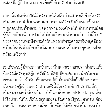
หมดสติอยู่ที่ปากทาง ก่อนจักเข้าตัวปราสาทนั่นเอง!
เพลานั้นสมเด็จพระผู้มีพระภาคได้เสด็จผ่านมาพอดี จึงทันทรง
เห็นเหตุการณ์ ด้วยพระเมตตาพระองค์จึงตรัสกับเหล่าข้าทาสว่า
“ ดูก่อนท่านทั้งหลาย ขอพวกท่านจงงดโทษให้ กับขอทานน้อย
ผู้นี้ด้วยเถิด เพื่อบาปจักได้ไม่เกิดกับพวกท่านมากไปกว่านี้อีก ”
บรรดาคนงานพอฟังพระดำรัสแห่งองค์พระศาสดาจึงหยุดมือลง
พร้อมกันนั้นต่างก็พากันก้มลงกราบแทบเบื้องพระยุคลบาทโดย
พร้อมเพรียงกัน
สมเด็จพระผู้มีพระภาคครั้นทรงเห็นพวกเขาคลายจากโทสะแล้ว
จึงทรงมีพระพุทธฎีกาตรัสถึงอดีตชาติของขอทานน้อยให้พวก
เขาทราบ ว่าแท้จริงแล้วขอทานผู้นี้เมื่อชาติที่แล้วก็คือท่านอา
นันทเศรษฐีเจ้าของปราสาทหลังนี้นั่นเอง แต่เพราะกรรมที่เขา
เป็นคนตระหนี่ไม่ยินดีในการให้ ฉะนั้นพอตายไปบาปอกุศลที่ทำ
ไว้จึงนำเขาให้ไปเกิดในสกุลของคนจัณฑาล มีฐานะยากจน ต้อง
กระเสือกกระสนขอทานผู้คนเลี้ยงชีพ ไม่เพียงเท่านั้น กรรมยัง