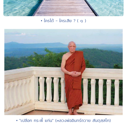
• ใครได้ - ใครเสีย ? ( ๑ )
• "เปลือก กระพี้ แก่น" (หลวงพ่ออินทร์ถวาย สันตุสฺสโก)