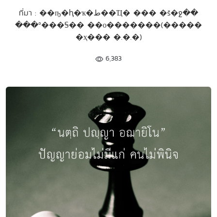
ที่มา : ��ҧ�ԧ�ҡ�ط��Ҵ� ��� �š�ջ��
���º���§�� ��о�������(�����
�ҳ��� �.�.�)
6,383