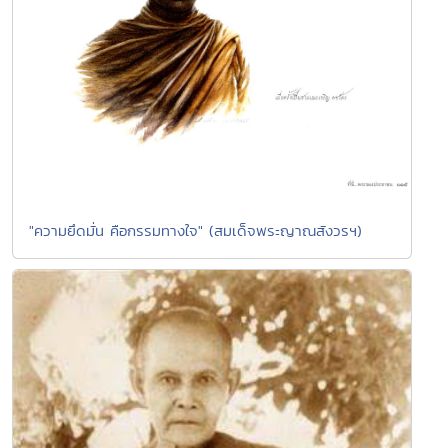
"ความยึดมั่น คือกรรมทางใจ" (สมเด็จพระญาณสังวรฯ)