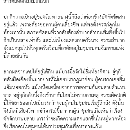
สาวัตถีออกไปไม่ไกลนัก
ปกติความเป็นอยู่ของจัณฑาลนางนี้ก็ถือว่าค่อนข้างอัตคัดขัดสน
อยู่แล้ว เพราะต้องขอทานผู้คนเลี้ยงชีพ แต่พอตั้งครรภ์ลูกใน
ท้องเท่านั้น สภาพขัดสนที่ว่ากลับต้องลำบากลำบนเพิ่มยิ่งขึ้นไป
อีกเป็นหลายเท่าตัว และไม่เพียงแต่ครอบครัวนาง ความลำบาก
ยังแผ่คลุมไปทั่วทุกครัวเรือนที่อาศัยอยู่ในชุมชนคนจัณฑาลแห่ง
นี้ด้วยเช่นกัน
ลาภผลจากเคยได้อยู่ได้กิน แม้บางมื้อจักไม่อิ่มท้องก็ตาม จู่ๆก็
พลันฝืดเคืองขึ้นมาอย่างที่ไม่เคยปรากฏมาก่อน ผู้คนจากเคยยิ้ม
แย้มหยอกหัว แม้เหน็ดเหนื่อยจากการขอทานกันจนสายตัวแทบ
ขาด อยู่ๆก็กลับบึ้งตึงเข้าหากันโดยไม่ทราบสาเหตุ ความผิดปกติ
นี้ได้ขยายออกไปเป็นวงกว้างจนผู้คนในชุมชนเริ่มรู้สึกถึง ดังนั้น
จึงเกิดมีเสียงวิพากษ์วิจารณ์ขึ้น ท่านผู้นำชุมชนเมื่อเห็นว่าเรื่อง
ชักจักบานปลาย เกรงว่าจะเกิดความแตกแยกขึ้นในหมู่พวกพ้อง
จึงเรียกคนในชุมชนให้มาประชุมกันเพื่อหาทางแก้ไข