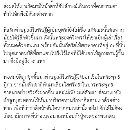
ส่งผลให้เขาเกิดมามีหน้าตาที่อัปลักษณ์เกินกว่าที่คนธรรมดา
ทั่วไปจักพึงมีด้วยต่างหาก
ทีแรกท่านมูลสิริเศรษฐีผู้เป็นบุตรก็ยังไม่เชื่อ แต่ขณะนั้นขอทาน
น้อยได้รู้สึกตัวขึ้นมา ดังนั้นพระองค์จึงทรงให้เขาเป็นผู้เล่าเรื่อง
ทั้งหมดด้วยตนเอง พร้อมกันนั้นก็ตรัสให้เขาพาคนที่อยู่ ณ ที่นั้น
ไปขุดเอาสมบัติที่เขาแอบไปฝังไว้โดยที่มิได้บอกให้ลูกหลานรู้ขึ้น
มา ซึ่งมีอยู่ถึง ๕ แห่ง
พอสมบัติถูกขุดขึ้นมาท่านมูลสิริเศรษฐีจึงยอมเชื่อในพระพุทธ
ฎีกา จากนั้นตัวเขาก็หันมาเลื่อมใสศรัทธาในบวรพระพุทธ
ศาสนาอย่างจริงจังมากขึ้น และไม่เพียงแค่ตัวเขา ต่อมาเขายัง
ชักจูงบุตรหลานให้หันมาบริจาคทานรักษาศีลตามเขาด้วยต่าง
หาก เพื่อที่ว่าชาติหน้าฉันใดหากคนเหล่านี้ตายไป จักได้ไม่ต้อง
เกิดมามีสภาพที่น่าอเนจอนาถเหมือนดังปู่ทวดของพวกตน