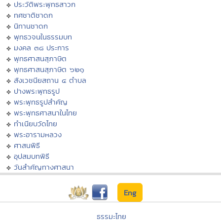
ประวัติพระพุทธสาวก
ทศชาติชาดก
นิทานชาดก
พุทธวจนในธรรมบท
มงคล ๓๘ ประการ
พุทธศาสนสุภาษิต
พุทธศาสนสุภาษิต ๖๒๑
สังเวชนียสถาน ๔ ตำบล
ปางพระพุทธรูป
พระพุทธรูปสำคัญ
พระพุทธศาสนาในไทย
ทำเนียบวัดไทย
พระอารามหลวง
ศาสนพิธี
อุปสมบทพิธี
วันสำคัญทางศาสนา
Eng
ธรรมะไทย