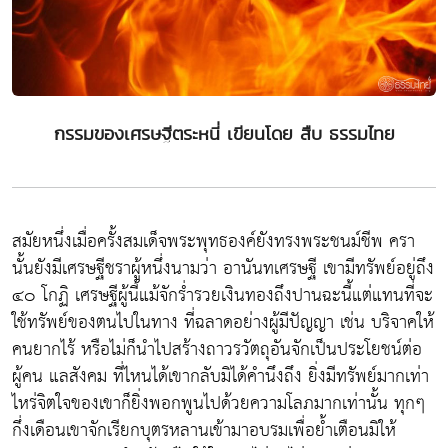
กรรมของเศรษฐีตระหนี่ เขียนโดย สืบ ธรรมไทย
สมัยหนึ่งเมื่อครั้งสมเด็จพระพุทธองค์ยังทรงพระชนม์ชีพ ครา
นั้นยังมีเศรษฐีชราผู้หนึ่งนามว่า อานันทเศรษฐี เขามีทรัพย์อยู่ถึง
๔๐ โกฏิ เศรษฐีผู้นี้แม้จักร่ำรวยเงินทองถึงปานฉะนี้แต่แทนที่จะ
ใช้ทรัพย์ของตนไปในทาง ที่ฉลาดอย่างผู้มีปัญญา เช่น บริจาคให้
คนยากไร้ หรือไม่ก็นำไปสร้างถาวรวัตถุอันจักเป็นประโยชน์ต่อ
ผู้คน แลสังคม ที่ไหนได้เขากลับมิได้คำนึงถึง ยิ่งมีทรัพย์มากเท่า
ไหร่จิตใจของเขาก็ยิ่งพอกพูนไปด้วยความโลภมากเท่านั้น ทุกๆ
กึ่งเดือนเขาจักเรียกบุตรหลานเข้ามาอบรมเพื่อย้ำเตือนมิให้