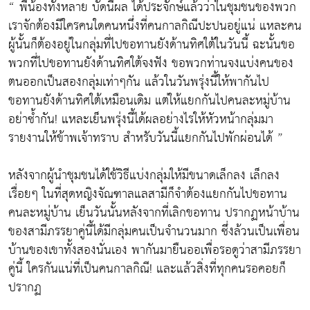
“ พี่น้องทั้งหลาย บัดนี้ผล ได้ประจักษ์แล้วว่าในชุมชนของพวก
เราจักต้องมีใครคนใดคนหนึ่งที่คนกาลกิณีปะปนอยู่แน่ แหละคน
ผู้นั้นก็ต้องอยู่ในกลุ่มที่ไปขอทานยังด้านทิศใต้ในวันนี้ ฉะนั้นขอ
พวกที่ไปขอทานยังด้านทิศใต้จงฟัง ขอพวกท่านจงแบ่งคนของ
ตนออกเป็นสองกลุ่มเท่าๆกัน แล้วในวันพรุ่งนี้ให้พากันไป
ขอทานยังด้านทิศใต้เหมือนเดิม แต่ให้แยกกันไปคนละหมู่บ้าน
อย่าซ้ำกัน! แหละเย็นพรุ่งนี้ได้ผลอย่างไรให้หัวหน้ากลุ่มมา
รายงานให้ข้าพเจ้าทราบ สำหรับวันนี้แยกกันไปพักผ่อนได้ ”
หลังจากผู้นำชุมชนได้ใช้วิธีแบ่งกลุ่มให้มีขนาดเล็กลง เล็กลง
เรื่อยๆ ในที่สุดหญิงจัณฑาลแลสามีก็จำต้องแยกกันไปขอทาน
คนละหมู่บ้าน เย็นวันนั้นหลังจากที่เลิกขอทาน ปรากฏหน้าบ้าน
ของสามีภรรยาคู่นี้ได้มีกลุ่มคนเป็นจำนวนมาก ซึ่งล้วนเป็นเพื่อน
บ้านของเขาทั้งสองนั่นเอง พากันมายืนออเพื่อรอดูว่าสามีภรรยา
คู่นี้ ใครกันแน่ที่เป็นคนกาลกิณี! และแล้วสิ่งที่ทุกคนรอคอยก็
ปรากฏ