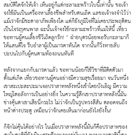
สมบัติใดจักให้เจ้า เห็นอยู่ก็แต่กะลามะพร้าวใบนี้เท่านั้น ขอเจ้า
จงใช้มันเป็นเครื่องหาเลี้ยงชีพสำหรับตนเถิด แลขอเจ้าจงจำไว้ว่า
แม้เราจักมีชะตาอาภัพเพียงใด แต่ก็ยังภูมิใจที่ไม่เคยประพฤติตน
เป็นโจรฤาคนพาล ฉะนั้นเจ้าจงใช้กะลามะพร้าวที่แม่ให้นี้ เที่ยว
ขอทานผู้คนเลี้ยงชีวีเถิดลูกรัก! ” ฝ่ายบุตรน้อยพอรับกะลามาก็
ให้แสนดีใจ รีบอำลาผู้เป็นมารดาทันใด จากนั้นก็วิ่งหายลับ
ปะปนไปกับผู้คนตามท้องถนนทันที
หลังจากแยกกับมารดาแล้ว ขอทานน้อยก็ใช้วิชาที่มีติดตัวมา
ตั้งแต่เกิด เที่ยวขอทานผู้คนอย่างมีความสุขเรื่อยมา จนวันหนึ่ง
เขาสะเปะสะปะมาเจอปราสาทหลังหนึ่งเข้าโดยบังเอิญ มีความ
ใหญ่โตอลังการเป็นอย่างยิ่ง ในความรู้สึกเขาปราสาทหลังนี้มัน
ช่างคุ้นตาเขาเสียนี่กระไร ไม่ว่าจักเป็นรูปทรงสีสัน ตลอดจนถึง
หน้าต่างประตู เหมือนว่าจักเคยเห็นมาก่อนยังไงยังงั้น!
ก็จักไม่คุ้นได้อย่างไร ในเมื่อปราสาทหลังนี้มันก็คือปราสาทของ