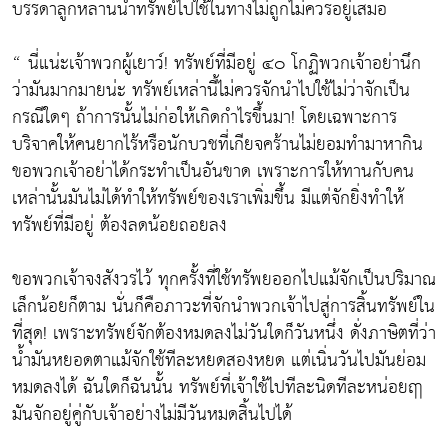
บรรดาลูกหลานนำทรัพย์ไปใช้ในทางไม่ถูกไม่ควรอยู่เสมอ
“ นี่แน่ะเจ้าพวกผู้เยาว์! ทรัพย์ที่มีอยู่ ๔๐ โกฏิพวกเจ้าอย่านึก
ว่ามันมากมายน่ะ ทรัพย์เหล่านี้ไม่ควรจักนำไปใช้ไม่ว่าจักเป็น
กรณีใดๆ ถ้าการนั้นไม่ก่อให้เกิดกำไรขึ้นมา! โดยเฉพาะการ
บริจาคให้คนยากไร้หรือนักบวชที่เกียจคร้านไม่ยอมทำมาหากิน
ขอพวกเจ้าอย่าได้กระทำเป็นอันขาด เพราะการให้ทานกับคน
เหล่านั้นมันไม่ได้ทำให้ทรัพย์ของเราเพิ่มขึ้น มีแต่จักยิ่งทำให้
ทรัพย์ที่มีอยู่ ต้องลดน้อยถอยลง
ขอพวกเจ้าจงสังวรไว้ ทุกครั้งที่ใช้ทรัพยออกไปแม้จักเป็นปริมาณ
เล็กน้อยก็ตาม นั่นก็คือภาวะที่จักนำพวกเจ้าไปสู่การสิ้นทรัพย์ใน
ที่สุด! เพราะทรัพย์จักต้องหมดลงไม่วันใดก็วันหนึ่ง ดั่งภาษิตที่ว่า
น้ำมันหยอดตาแม้จักใช้ทีละหยดสองหยด แต่เนิ่นวันไปมันย่อม
หมดลงได้ ฉันใดก็ฉันนั้น ทรัพย์ที่เจ้าใช้ไปทีละนิดทีละหน่อยฤา
มันจักอยู่คู่กับเจ้าอย่างไม่มีวันหมดสิ้นไปได้