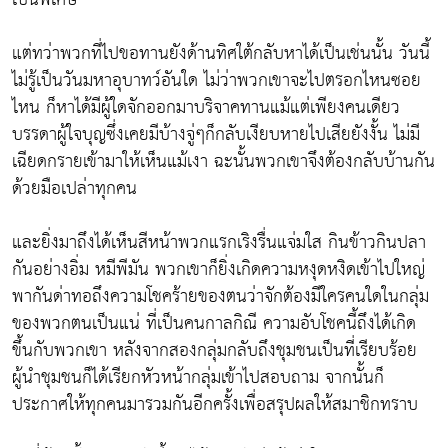
แต่ทว่าพวกที่ไปขอทานยังด้านทิศใต้กลับหาได้เป็นเช่นนั้น วันนี้
ไม่รู้เป็นวันมหาอุบาทว์อันใด ไม่ว่าพวกเขาจะไปตรอกไหนซอย
ไหน ก็หาได้มีผู้ใดจักออกมาบริจาคทานแม้แต่เพียงคนเดียว
บรรดาผู้ใจบุญซึ่งเคยมีบ้างจู่ๆก็กลับเงียบหายไปเสียยังงั้น ไม่มี
เฉียดกรายเข้ามาให้เห็นแม้เงา ฉะนั้นพวกเขาจึงต้องกลับบ้านกัน
ด้วยมือเปล่าทุกคน
และยิ่งมาถึงได้เห็นสีหน้าพวกแรกเริงรื่นแจ่มใส กินข้าวกินปลา
กันอย่างอิ่ม หมีพีมัน พวกเขาก็ยิ่งเกิดความหงุดหงิดเข้าไปใหญ่
พากันด่าทอถึงความโชคร้ายของตนว่าจักต้องมีใครคนใดในกลุ่ม
ของพวกตนเป็นแน่ ที่เป็นคนกาลกิณี ความอับโชคนี้ถึงได้เกิด
ขึ้นกับพวกเขา หลังจากสองกลุ่มกลับถึงชุมชนเป็นที่เรียบร้อย
ผู้นำชุมชนก็ได้เรียกหัวหน้ากลุ่มเข้าไปสอบถาม จากนั้นก็
ประกาศให้ทุกคนมารวมกันอีกครั้งเพื่อสรุปผลให้สมาชิกทราบ