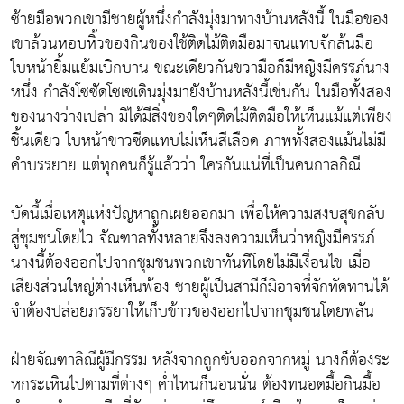
ซ้ายมือพวกเขามีชายผู้หนึ่งกำลังมุ่งมาทางบ้านหลังนี้ ในมือของ
เขาล้วนหอบหิ้วของกินของใช้ติดไม้ติดมือมาจนแทบจักล้นมือ
ใบหน้ายิ้มแย้มเบิกบาน ขณะเดียวกันขวามือก็มีหญิงมีครรภ์นาง
หนึ่ง กำลังโซซัดโซเซเดินมุ่งมายังบ้านหลังนี้เช่นกัน ในมือทั้งสอง
ของนางว่างเปล่า มิได้มีสิ่งของใดๆติดไม้ติดมือให้เห็นแม้แต่เพียง
ชิ้นเดียว ใบหน้าขาวซีดแทบไม่เห็นสีเลือด ภาพทั้งสองแม้นไม่มี
คำบรรยาย แต่ทุกคนก็รู้แล้วว่า ใครกันแน่ที่เป็นคนกาลกิณี
บัดนี้เมื่อเหตุแห่งปัญหาถูกเผยออกมา เพื่อให้ความสงบสุขกลับ
สู่ชุมชนโดยไว จัณฑาลทั้งหลายจึงลงความเห็นว่าหญิงมีครรภ์
นางนี้ต้องออกไปจากชุมชนพวกเขาทันทีโดยไม่มีเงื่อนไข เมื่อ
เสียงส่วนใหญ่ต่างเห็นพ้อง ชายผู้เป็นสามีก็มิอาจที่จักทัดทานได้
จำต้องปล่อยภรรยาให้เก็บข้าวของออกไปจากชุมชนโดยพลัน
ฝ่ายจัณฑาลิณีผู้มีกรรม หลังจากถูกขับออกจากหมู่ นางก็ต้องระ
หกระเหินไปตามที่ต่างๆ ค่ำไหนก็นอนนั่น ต้องทนอดมื้อกินมื้อ