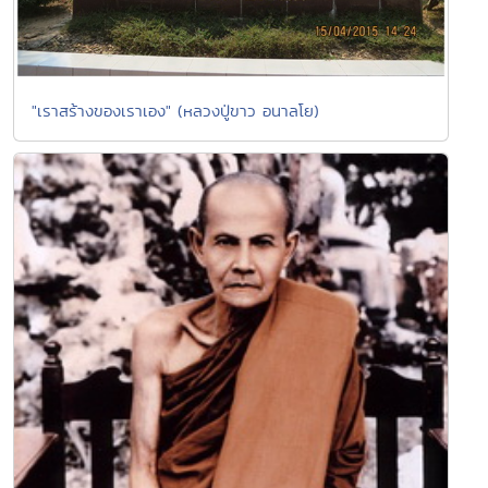
"เราสร้างของเราเอง" (หลวงปู่ขาว อนาลโย)