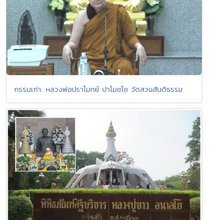
กรรมเก่า: หลวงพ่อปราโมทย์ ปาโมชฺโช วัดสวนสันติธรรม