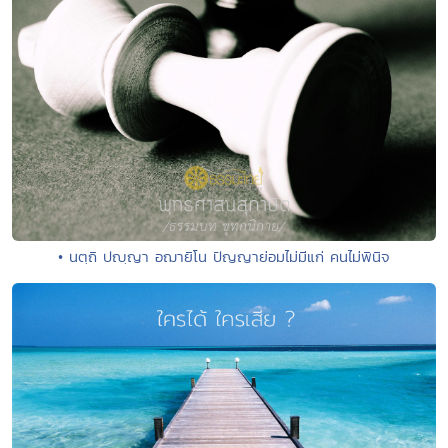
• นตฺถิ ปญฺญา อฌายิโน ปัญญาย่อมไม่มีแก่ คนไม่พินิจ