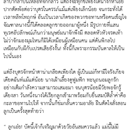
ลำบากลำบนเหลือที่จักกล่าว แต่ถึงจะทุกข์เพียงใดนางก็หาเอ่ย
ปากตัดพ้อต่อว่าบุตรในครรภ์แม้แต่เพียงเล็กน้อย จนกระทั่งได้
เวลาทลิทโทฤกษ์ อันเป็นเวลาเกิดของพวกขอทานหรือคนเข็ญใจ
จัณฑาลนางนี้ก็ได้คลอดลูกชายออกมาผู้หนึ่ง มีรูปกายที่แสน
ทุเรศอัปลักษณ์เกินกว่ามนุษย์มนาจักพึงมี ตลอดหัวหัวจรดเท้า
ไม่ว่าจักมองมุมไหนก็มิได้เหมือนผู้เหมือนคน แต่ดันพิกลไป
เหมือนกับผีกับเปรตเสียยังงั้น! ทั้งนี้ก็เพราะกรรมบันดาลให้เป็น
ไปนั่นเอง
แต่ถึงบุตรจักหน้าตาน่าเกลียดเพียงใด ผู้เป็นแม่ก็หามีใจรังเกียจ
เดียดฉันท์แม้แต่น้อย นางเฝ้าเลี้ยงดูฟูมฟัก ทะนุถนอมลูกรัก
อย่างเต็มกำลังความสามารถเสมอมา จนบุตรน้อยมีวัยพอจักรู้
เดียงสา วันหนึ่งนางได้เรียกลูกเข้ามาพร้อมกับยื่นสมบัติล้ำค่าคือ
กะลาขอทานไปให้ จากนั้นก็ข่มกลั้นความอาลัย ฝืนตัดใจสั่งสอน
ลูกเป็นครั้งสุดท้ายว่า
“ ลูกเอ๋ย! บัดนี้เจ้าก็เจริญมาด้วยวัยอันสมควรแล้ว แม่นี้ไม่มี