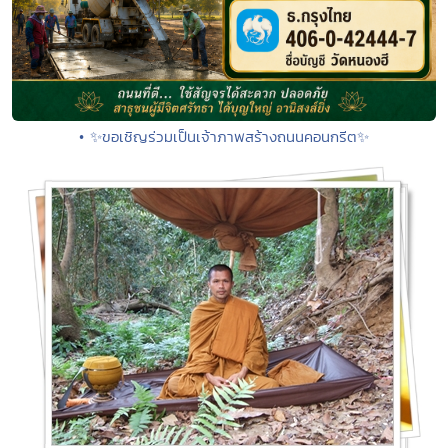
• ✨ขอเชิญร่วมเป็นเจ้าภาพสร้างถนนคอนกรีต✨