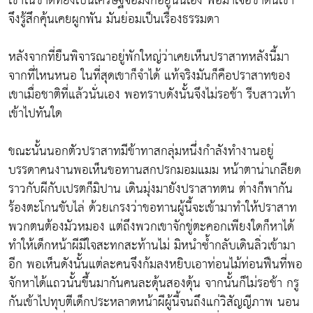
เขาในชาติที่ยังเป็นเศรษฐีจอมงกอยู่นั่นเอง พอมาเจอชาตินี้เขา
จึงรู้สึกคุ้นเคยผูกพัน มันย่อมเป็นเรื่องธรรมดา
หลังจากที่ยืนพิจารณาอยู่พักใหญ่ว่าเคยเห็นปราสาทหลังนี้มา
จากที่ไหนหนอ ในที่สุดเขาก็จำได้ แท้จริงมันก็คือปราสาทของ
เขาเมื่อชาติที่แล้วนั่นเอง พอทราบดังนั้นจึงไม่รอช้า รีบสาวเท้า
เข้าไปทันใด
ขณะนั้นนอกตัวปราสาทมีข้าทาสกลุ่มหนึ่งกำลังทำงานอยู่
บรรดาคนงานพอเห็นขอทานสกปรกมอมแมม หน้าตาน่าเกลียด
ราวกับผีกับเปรตก็มิปาน เดินมุ่งมายังปราสาทตน ต่างก็พากัน
ร้องตะโกนขับไล่ ด้วยเกรงว่าขอทานผู้นี้จะเข้ามาทำให้ปราสาท
พวกตนต้องมัวหมอง แต่ถึงพวกเขาจักขู่ตะคอกเพียงใดก็หาได้
ทำให้เด็กหน้าผีมีใจสะทกสะท้านไม่ มิหนำซ้ำกลับเดินลิ่วเข้ามา
อีก พอเห็นดังนั้นแต่ละคนจึงก้มลงหยิบเอาท่อนไม้ท่อนฟืนที่พอ
จักหาได้แถวนั้นขึ้นมากันคนละดุ้นสองดุ้น จากนั้นก็ไม่รอช้า กรู
กันเข้าไปทุบตีเด็กประหลาดหน้าผีผู้นี้จนถึงแก่วิสัญญีภาพ นอน