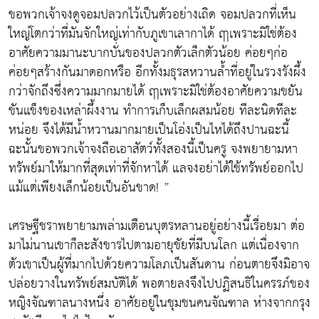
ขอพวกเจ้าจงดูจอมปลวกไว้เป็นตัวอย่างเถิด จอมปลวกที่เห็น
ใหญ่โตกว่าที่มันจักใหญ่เท่ากับภูเขาเลากาได้ ฤาเพราะมิใช่ต้อง
อาศัยความมานะบากบั่นของปลวกตัวเล็กตัวน้อย ค่อยๆก่อ
ค่อยๆสร้างกันมาดอกหรือ อีกทั้งมธุรสหวานล้ำที่อยู่ในรวงรังผึ้ง
กว่าจักถึงซึ่งความมากมายได้ ฤาเพราะมิใช่ต้องอาศัยความขยัน
ขันแข็งของเหล่าผึ้งงาน ทำการเก็บเล็กผสมน้อย ทีละนิดทีละ
หน่อย จึงได้มีน้ำหวานมากมายเป็นโอ่งเป็นไหได้ถึงปานฉะนี้
ฉะนั้นขอพวกเจ้าจงถือเอาสัตว์ทั้งสองนี้เป็นครู จงพยายามหา
ทรัพย์มาให้มากที่สุดเท่าที่จักหาได้ แลจงอย่าได้ใช้ทรัพย์ออกไป
แม้แต่เพียงเล็กน้อยเป็นอันขาด! ”
เศรษฐีชราพยายามพล่ามเตือนบุตรหลานอยู่อย่างนี้เรื่อยมา ต่อ
มาไม่นานเขาก็ละสังขารไปตามอายุขัยที่มีบนโลก แต่เนื่องจาก
ตัวเขาเป็นผู้ที่มากไปด้วยความโลภเป็นสันดาน ก่อนตายจึงมิอาจ
ปล่อยวางในทรัพย์สมบัติได้ พอตายลงจึงไปปฏิสนธิในครรภ์ของ
หญิงจัณฑาลนางหนึ่ง อาศัยอยู่ในชุมชนคนจัณฑาล ห่างจากกรุง