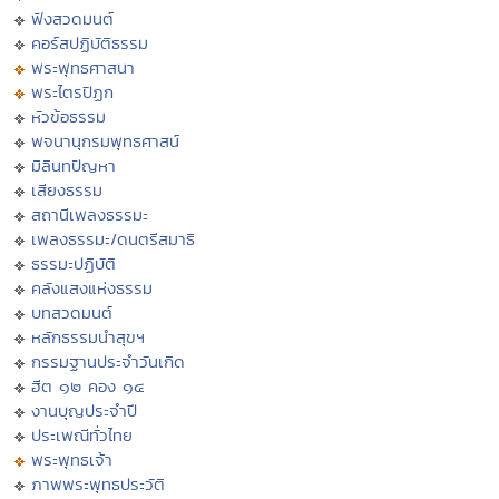
ฟังสวดมนต์
คอร์สปฏิบัติธรรม
พระพุทธศาสนา
พระไตรปิฏก
หัวข้อธรรม
พจนานุกรมพุทธศาสน์
มิลินทปัญหา
เสียงธรรม
สถานีเพลงธรรมะ
เพลงธรรมะ/ดนตรีสมาธิ
ธรรมะปฏิบัติ
คลังแสงแห่งธรรม
บทสวดมนต์
หลักธรรมนำสุขฯ
กรรมฐานประจำวันเกิด
ฮีต ๑๒ คอง ๑๔
งานบุญประจำปี
ประเพณีทั่วไทย
พระพุทธเจ้า
ภาพพระพุทธประวัติ