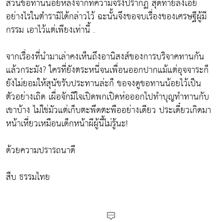
ส่วนขอทานน้อยหลังจากที่ความจริงปรากฏ สุดท้ายลงเอย
อย่างไรในตำรามิได้กล่าวไว้ ฉะนั้นจึงขอจบเรื่องของเศรษฐีผู้มี
กรรม เอาไว้แต่เพียงเท่านี้ .
จากเรื่องที่นำมาเล่าคงเห็นถึงอานิสงส์ของการบริจาคทานกัน
แล้วกระมัง? ใครที่ยังตระหนี่จนเพื่อนออกปากแม้แต่อุจจาระก็
ยังไม่ยอมให้สุนัขรับประทานล่ะก็ ขอจงดูขอทานน้อยไว้เป็น
ตัวอย่างเถิด เผื่อจักมีใจเปิดพกเปิดห่อออกไปทำบุญทำทานกับ
เขาบ้าง ไม่ใช่มัวแต่เก็บตะพึดตะพืออย่างเดียว ประเดี๋ยวเกิดมา
หน้าเหี่ยวเหมือนเด็กหน้าผีผู้นี้ไม่รู้นะ!
ด้วยความปรารถนาดี
สืบ ธรรมไทย