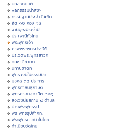
บทสวดมนต์
หลักธรรมนำสุขฯ
กรรมฐานประจำวันเกิด
ฮีต ๑๒ คอง ๑๔
งานบุญประจำปี
ประเพณีทั่วไทย
พระพุทธเจ้า
ภาพพระพุทธประวัติ
ประวัติพระพุทธสาวก
ทศชาติชาดก
นิทานชาดก
พุทธวจนในธรรมบท
มงคล ๓๘ ประการ
พุทธศาสนสุภาษิต
พุทธศาสนสุภาษิต ๖๒๑
สังเวชนียสถาน ๔ ตำบล
ปางพระพุทธรูป
พระพุทธรูปสำคัญ
พระพุทธศาสนาในไทย
ทำเนียบวัดไทย