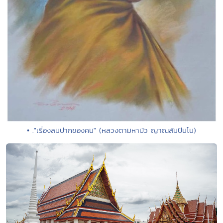
• ."เรื่องลมปากของคน" (หลวงตามหาบัว ญาณสัมปันโน)