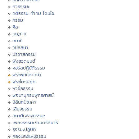
กวีธรรมะ
คติธรรม คำคม โดนใจ
กรรม
ศีล
บุญทาน
สมาธิ
วิปัสสนา
ปริวาสกรรม
ฟังสวดมนต์
คอร์สปฏิบัติธรรม
พระพุทธศาสนา
พระไตรปิฏก
หัวข้อธรรม
พจนานุกรมพุทธศาสน์
มิลินทปัญหา
เสียงธรรม
สถานีเพลงธรรมะ
เพลงธรรมะ/ดนตรีสมาธิ
ธรรมะปฏิบัติ
คลังแสงแห่งธรรม