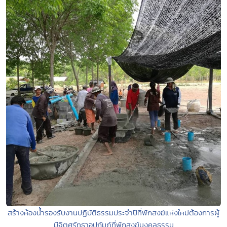
สร้างห้องน้ำรองรับงานปฏิบัติธรรมประจำปีที่พักสงฆ์แห่งใหม่ต้องการผู้
มีจิตศรัทธาอุปถัมภ์ที่พักสงฆ์มงคลธรรม