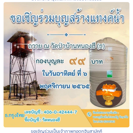
ขอเชิญร่วมเป็นเจ้าภาพทอดกฐินสามัคคี