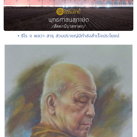
• ธีโร จ พลวา สาธุ ส่วนปราชญ์มีกำลังสำเร็จประโยชน์