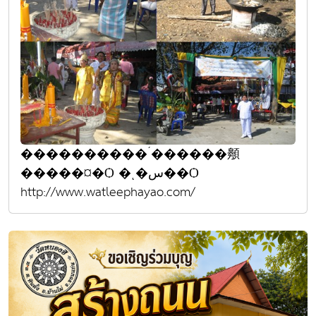
����������´������䫵
�����¤�Ѻ �ͺ�س��Ѻ
http://www.watleephayao.com/