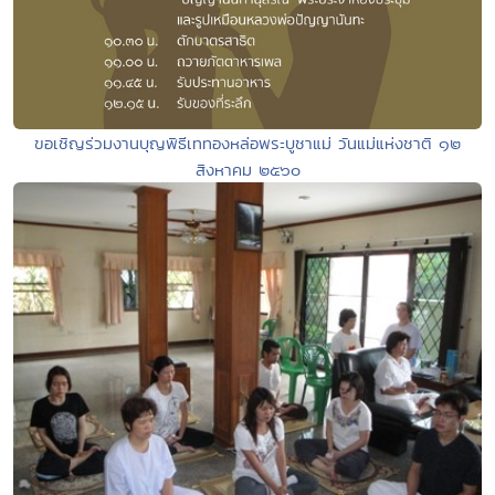
ขอเชิญร่วมงานบุญพิธีเททองหล่อพระบูชาแม่ วันแม่แห่งชาติ ๑๒
สิงหาคม ๒๕๖๐