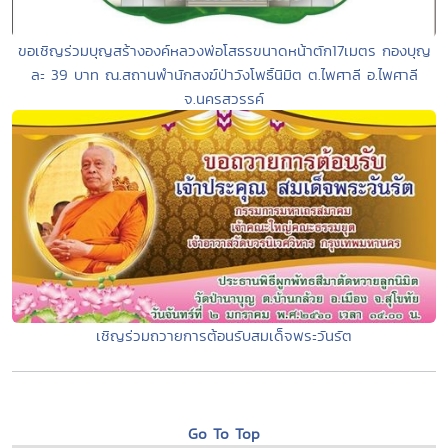
ขอเชิญร่วมบุญสร้างองค์หลวงพ่อโสธรขนาดหน้าตัก17เมตร กองบุญ
ละ 39 บาท ณ.สถานพำนักสงฆ์ป่าวังโพธิ์นิมิต ต.ไพศาลี อ.ไพศาลี
จ.นครสวรรค์
เชิญร่วมถวายการต้อนรับสมเด็จพระวันรัต
Go To Top