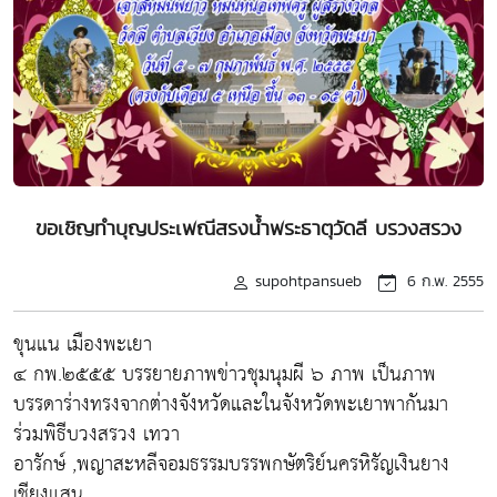
ขอเชิญทำบุญประเพณีสรงน้ำพระธาตุวัดลี บรวงสรวง
supohtpansueb
6 ก.พ. 2555
ขุนแน เมืองพะเยา
๔ กพ.๒๕๕๕ บรรยายภาพข่าวชุมนุมผี ๖ ภาพ เป็นภาพ
บรรดาร่างทรงจากต่างจังหวัดและในจังหวัดพะเยาพากันมา
ร่วมพิธีบวงสรวง เทวา
อารักษ์ ,พญาสะหลีจอมธรรมบรรพกษัตริย์นครหิรัญเงินยาง
เชียงแสน