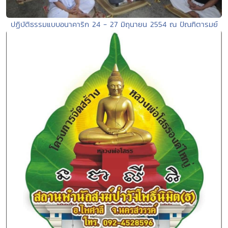
ปฏิบัติธรรมแบบอนาคาริก 24 - 27 มิถุนายน 2554 ณ ปัณฑิตารมย์