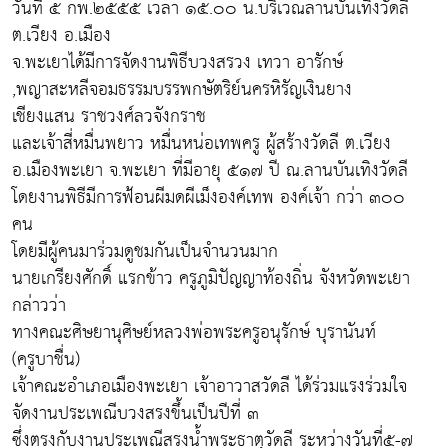
วันที่ ๕ กพ.๒๕๕๕ เวลา ๑๕.๐๐ น.บริเวณลานบันเทิงวัดลี
ต.เวียง อ.เมือง
จ.พะเยาได้มีการจัดงานพิธีบวงสรวง เทวา อารักษ์
,พญาสะหลีจอมธรรมบรรพกษัตริย์นครหิรัญเงินยาง
เชียงแสน ราชวงศ์ลวจังกราช
และเจ้าสี่หมื่นพยาว หมื่นหน่อเทพครู ผู้สร้างวัดลี ต.เวียง
อ.เมืองพะเยา จ.พะเยา ที่มีอายุ ๕๑๗ ปี ณ.ลานบันเทิงวัดลี
โดยงานพิธีมีการฟ้อนผีมดผีเม็งองค์เทพ องค์เจ้า กว่า ๓๐๐
คน
โดยมีผู้คนมาร่วมดูชมกันเป็นจำนวนมาก
นายเกรียงศักดิ์ แรกข้าว ครูภูมิปัญญาท้องถิ่น จังหวัดพะเยา
กล่าวว่า
ทางคณะศิษยานุศิษย์หลวงพ่อพระครูอนุรักษ์ บุรานันท์
(ครูบาชื่น)
เจ้าคณะอำเภอเมืองพะเยา เจ้าอาวาสวัดลี ได้ร่วมแรงร่วมใจ
จัดงานประเพณีบวงสรงขึ้นเป็นปีที่ ๓
ซึ่งตรงกับงานประเพณีสรงน้ำพระธาตุวัดลี ระหว่างวันที่๕-๗