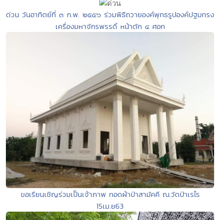
ด่วน วันอาทิตย์ที่ ๓ ก.พ. ๒๕๕๖ ร่วมพิธีถวายองค์พุทธรูปองค์ปฐมทรง
เครื่องมหาจักรพรรดิ์ หน้าตัก ๔ ศอก
ขอเรียนเชิญร่วมเป็นเจ้าภาพ ทอดผ้าป่าสามัคคี ณ.วัดป่าเรไร
15เม.ย63