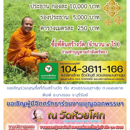
ขอเชิญร่วมบุญซื้อที่ดินสร้างวัด กับ สวนธรรมบุตาสุ่ม ต.หนองยาย
พิมพ์ อ.นางรอง จ.บุรีรัมย์