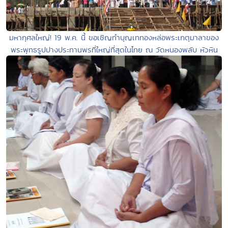
มหากุศลใหญ่! 19 พ.ค. นี้ ขอเชิญทำบุญเททองหล่อพระเกตุมาลาของ
พระพุทธรูปปางประทานพรที่ใหญ่ที่สุดในไทย ณ วัดหนองพลับ หัวหิน