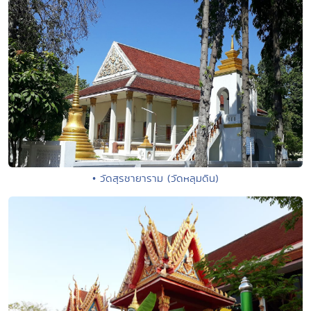
• วัดสุรชายาราม (วัดหลุมดิน)