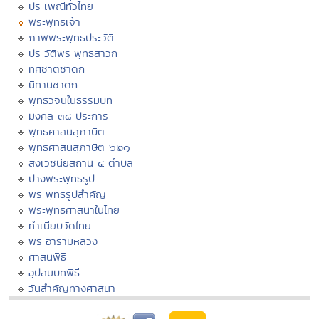
ประเพณีทั่วไทย
พระพุทธเจ้า
ภาพพระพุทธประวัติ
ประวัติพระพุทธสาวก
ทศชาติชาดก
นิทานชาดก
พุทธวจนในธรรมบท
มงคล ๓๘ ประการ
พุทธศาสนสุภาษิต
พุทธศาสนสุภาษิต ๖๒๑
สังเวชนียสถาน ๔ ตำบล
ปางพระพุทธรูป
พระพุทธรูปสำคัญ
พระพุทธศาสนาในไทย
ทำเนียบวัดไทย
พระอารามหลวง
ศาสนพิธี
อุปสมบทพิธี
วันสำคัญทางศาสนา