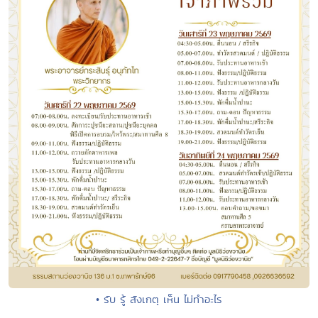
• รับ รู้ สังเกตุ เห็น ไม่ทำอะไร