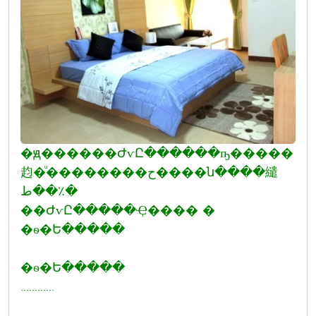
�ԭ������ԺѵԸ������ҧ�����
赹�ͧ��������ح����ն����繾
ط��٪�
��ԺѵԸ�����Ҿ���� �
�ѳ�Ե�����
�ѳ�Ե�����
............