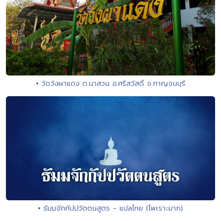
• วัดวังผาแดง ต.นาสวน อ.ศรีสวัสดิ์ จ.กาญจนบุรี
• ธัมมจักกัปปวัตตนสูตร - แปลไทย (ไพเราะมาก)