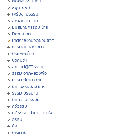
ติดต่อธรรมะไทย
สมุดเยี่ยม
เครือข่ายธรรมะ
สัญลักษณ์ไทย
มุมสมาชิกธรรมะไทย
Donation
เทศกาลงานวัดช่วยชาติ
การเผยแผ่ศาสนา
ประเพณีไทย
บอกบุญ
สถานปฏิบัติธรรม
ธรรมะจากหลวงพ่อ
ธรรมะกับเยาวชน
นิทานธรรมะบันเทิง
ธรรมะบรรยาย
บทความธรรมะ
กวีธรรมะ
คติธรรม คำคม โดนใจ
กรรม
ศีล
บุญทาน