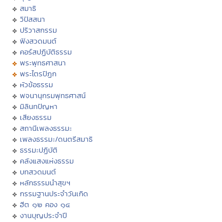
สมาธิ
วิปัสสนา
ปริวาสกรรม
ฟังสวดมนต์
คอร์สปฏิบัติธรรม
พระพุทธศาสนา
พระไตรปิฏก
หัวข้อธรรม
พจนานุกรมพุทธศาสน์
มิลินทปัญหา
เสียงธรรม
สถานีเพลงธรรมะ
เพลงธรรมะ/ดนตรีสมาธิ
ธรรมะปฏิบัติ
คลังแสงแห่งธรรม
บทสวดมนต์
หลักธรรมนำสุขฯ
กรรมฐานประจำวันเกิด
ฮีต ๑๒ คอง ๑๔
งานบุญประจำปี