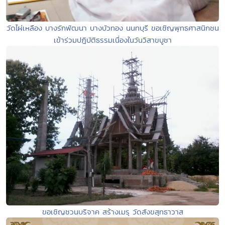
วัดไผ่เหลือง บางรักพัฒนา บางบัวทอง นนทบุรี ขอเชิญพุทธศาสนิกชน
เข้าร่วมปฎิบัติธรรมเนื่องในวันวิสาขบูชา
ขอเชิญชวนบริจาค สร้างเมรุ วัดสังขสุทธาวาส