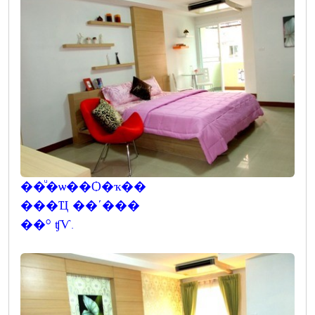
��ͧ�ѡ��Ѻ�ҡ��
���Ҵ ��ʹ���
��º ʧѴ.