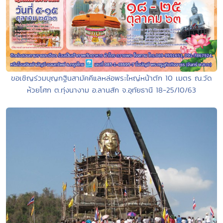
ขอเชิญร่วมบุญกฐินสามัคคีแลหล่อพระใหญ่หน้าตัก 10 เมตร ณ.วัด
ห้วยโศก ต.ทุ่งนางาม อ.ลานสัก จ.อุทัยธานี 18-25/10/63