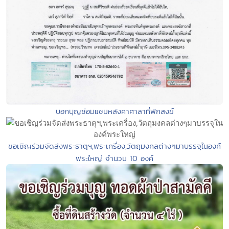
บอกบุญซ่อมแซมหลังคาศาลาที่พักสงฆ์
ขอเชิญร่วมจัดส่งพระธาตุฯ,พระเครื่อง,วัตถุมงคลต่างๆมาบรรจุในองค์
พระใหญ่ จำนวน 10 องค์